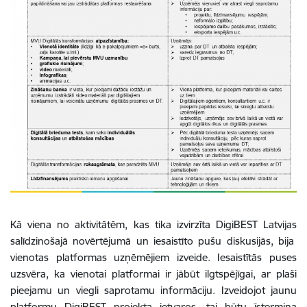
Kā viena no aktivitātēm, kas tika izvirzīta DigiBEST Latvijas
salīdzinošajā novērtējumā un iesaistīto pušu diskusijās, bija
vienotas platformas uzņēmējiem izveide. Iesaistītās puses
uzsvēra, ka vienotai platformai ir jābūt ilgtspējīgai, ar plaši
pieejamu un viegli saprotamu informāciju. Izveidojot jaunu
platformu DigiBEST projekta ietvaros, tai būtu īstermiņa