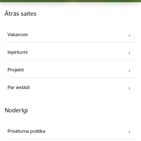
Kājene
Ātrās saites
Vakances
Iepirkumi
Projekti
Par iestādi
Noderīgi
Privātuma politika