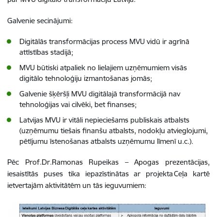
Galvenie secinājumi:
Digitālās transformācijas process MVU vidū ir agrīnā
attīstības stadijā;
MVU būtiski atpaliek no lielajiem uzņēmumiem visās
digitālo tehnoloģiju izmantošanas jomās;
Galvenie šķēršļi MVU digitālajā transformācijā nav
tehnoloģijas vai cilvēki, bet finanses;
Latvijas MVU ir vitāli nepieciešams publiskais atbalsts
(uzņēmumu tiešais finanšu atbalsts, nodokļu atvieglojumi,
pētījumu īstenošanas atbalsts uzņēmumu līmenī u.c.).
Pēc Prof.Dr.Ramonas Rupeikas – Apogas prezentācijas,
iesaistītās puses tika iepazīstinātas ar projekta Ceļa kartē
ietvertajām aktivitātēm un tās ieguvumiem: