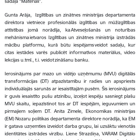
sadaļā “Materiāli”.
Gunta Arāja, Izglītības un zinātnes ministrijas departamenta
direktora vietniece profesionālās izglītības un mūžizglītības
attīstības jomā norādīja, ka Atveseļošanās un noturības
mehānisma ietvaros Izglītības un zinātnes ministrija izstrādās
mācību platformu, kurā būtu iespējams veidot sadaļu, kur
citas iestādes varēs publicēt informatīvos materiālus, video
lekcijas u.tml., t.i. veidot zināšanu banku.
Ierosinājums par mazo un vidējo uzņēmumu (MVU) digitālās
transformācijas (DT) atpazīstamību ir radies un apspriests
individuālajās sarunās ar iesaistītajām pusēm. Šis ierosinājums
ir guvis iesaistīto pušu atzinību, izceļot iespēju sasniegt plašu
MVU skaitu, iepazīstinot tos ar DT iespējām, ieguvumiem un
pirmajiem soļiem DT. Anita Zimele, Ekonomikas ministrijas
(EM) Nozaru politikas departamenta direktore norādīja, ka EM
ir gatava uzņemties izveidot darba grupu, lai uzsāktu vienotās
identitātes izstrādes virzību. Liene Strazdiņa, VARAM Digitālo