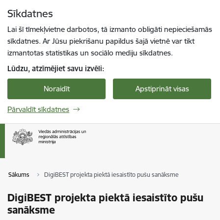
Pāriet uz lapas saturu
Sīkdatnes
Spied
lai meklētu
Enter
Lai šī tīmekļvietne darbotos, tā izmanto obligāti nepieciešamās
sīkdatnes. Ar Jūsu piekrišanu papildus šajā vietnē var tikt
izmantotas statistikas un sociālo mediju sīkdatnes.
Lūdzu, atzīmējiet savu izvēli:
Noraidīt
Apstiprināt visas
Pārvaldīt sīkdatnes
Sākums
DigiBEST projekta piektā iesaistīto pušu sanāksme
DigiBEST projekta piektā iesaistīto pušu
sanāksme