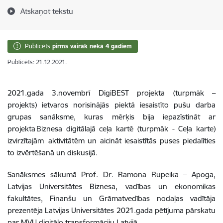
Atskaņot tekstu
Publicēts
pirms vairāk nekā 4 gadiem
Publicēts: 21.12.2021.
2021.gada 3.novembrī DigiBEST projekta (turpmāk –
projekts) ietvaros norisinājās piektā iesaistīto pušu darba
grupas sanāksme, kuras mērķis bija iepazīstināt ar
projekta Biznesa digitālajā ceļa kartē (turpmāk - Ceļa karte)
izvirzītajām aktivitātēm un aicināt iesaistītās puses piedalīties
to izvērtēšanā un diskusijā.
Sanāksmes sākumā Prof. Dr. Ramona Rupeika – Apoga,
Latvijas Universitātes Biznesa, vadības un ekonomikas
fakultātes, Finanšu un Grāmatvedības nodaļas vadītāja
prezentēja Latvijas Universitātes 2021.gada pētījuma pārskatu
par MVU digitālo transformāciju Latvijā.