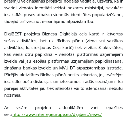
prasmju veicināšanas projektu nodaļas vadītāja, uzsvēra, ka ir
svarīgi vienoto identitāti veidot nozares ministrijai, savukārt
iesaistītās puses atbalsta vienotās identitātes popularizēšanu,
tādejādi arī veicinot e-risinājumu atpazīstamību.
DigiBEST projekta Biznesa Digitālajā ceļa kartē ir ietvertas
sešas aktivitātes, bet uz Rīcības plānu (viena vai vairākas
aktivitātes, kas iekļautas Ceļa kartē) tiek virzītas 3 aktivitātes,
kas viena otru papildina – vienotas platformas uzņēmējiem
izveide vai jau esošas platformas uzņēmējiem papildināšana,
zināšanu bankas izveide un MVU DT atpazīstamības izstrāde.
Pārējās aktivitātes Rīcības plānā netiks ietvertas, jo, izvērtējot
iesaistīto pušu diskusijas un ieteikumus, radās secinājumi, ka
pārējās aktivitātes jau tiek īstenotas vai to īstenošanai nebūtu
nozīmes.
Ar visām projekta aktualitātēm vari iepazīties
šeit:
http://www.interregeurope.eu/digibest/news/