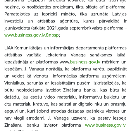
nozīme, jo noslēdzoties projektam, tiktu slēgta arī platforma.
Pamatojoties uz iepriekš minēto, tika uzrunāta Latvijas
investīciju un attīstības aģentūra, kuras pārvaldībā ir
jaunizveidota (atklāta 2021.gada septembrī) valsts platforma –
www.business.gov.lv.&nbsp
;
LIAA Komunikācijas un informācijas departamenta platformas
attīstības vadītāja Jekaterina Vanaga sanāksmes laikā
iepazīstināja ar platformas www.
business.gov.lv
mērķiem un
iespējām. J. Vanaga norādīja, ka platformu varētu papildināt
un veidot kā vienotu informācijas platformu uzņēmējiem.
Vienlaikus, sarunās ar iesaistītajām pusēm, izkristalizējās, ka
būtu nepieciešams izveidot Zināšanu banku, kas būtu kā
dažādu, jau esošu video materiālu, informatīvu bukletu un
citu materiālu krātuve, kas saistīti ar digitālo rīku un prasmju
apguvi un, kuri šobrīd atrodas dažādās īpašnieku vietnēs un
nav viegli atrodami. J. Vanaga uzsvēra, ka pastāv iespēja
Zināšanu banku izvietot platformā
www.business.gov.lv
,