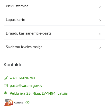
Piekļūstamība
Lapas karte
Draudi, kas saņemti e-pastā
Sīkdatņu izvēles maiņa
Kontakti
+371 66016740
E-pasts:
pasts@varam.gov.lv
Peldu iela 25, Rīga, LV-1494, Latvija