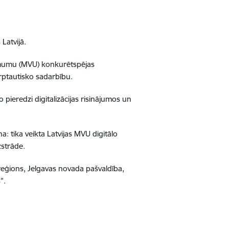
Latvijā.
ņēmumu (MVU) konkurētspējas
rptautisko sadarbību.
pieredzi digitalizācijas risinājumos un
 tika veikta Latvijas MVU digitālo
zstrāde.
reģions, Jelgavas novada pašvaldība,
”.