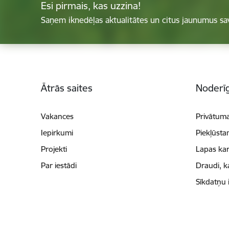
Esi pirmais, kas uzzina!
Saņem iknedēļas aktualitātes un citus jaunumus sa
Kājene
Ātrās saites
Noderīg
Vakances
Privātuma
Iepirkumi
Piekļūsta
Projekti
Lapas kar
Par iestādi
Draudi, k
Sīkdatņu 