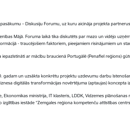
 pasākumu – Diskusiju Forumu, uz kuru aicināja projekta partnerus 
avienības Mājā. Foruma laikā tika diskutēts par mazo un vidējo uz
formācijā - traucējošiem faktoriem, pieejamiem risinājumiem un sta
 iepazīstināti ar mācību braucienā Portugālē (Penafiel reģions) gūto 
020. gadam un uzsākta konkrētu projektu uzdevumu darbu īstenošana:
iznesa digitālās transformācijas novērtējuma (aptaujas) koncepta i
te, Ekonomikas ministrija, IT klasteris, LDDK, Vidzemes plānošanas 
 izglītības iestāde “Zemgales reģiona kompetenču attīstības centrs