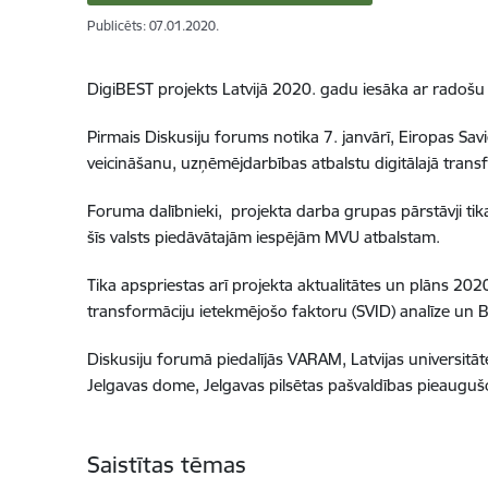
Publicēts: 07.01.2020.
DigiBEST projekts Latvijā 2020. gadu iesāka ar radošu
Pirmais Diskusiju forums notika 7. janvārī, Eiropas S
veicināšanu, uzņēmējdarbības atbalstu digitālajā trans
Foruma dalībnieki, projekta darba grupas pārstāvji tika
šīs valsts piedāvātajām iespējām MVU atbalstam.
Tika apspriestas arī projekta aktualitātes un plāns 2
transformāciju ietekmējošo faktoru (SVID) analīze un B
Diskusiju forumā piedalījās VARAM, Latvijas universitā
Jelgavas dome, Jelgavas pilsētas pašvaldības pieaugušo
Saistītas tēmas