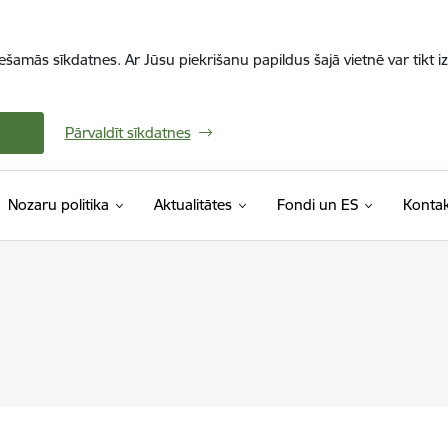
iešamās sīkdatnes. Ar Jūsu piekrišanu papildus šajā vietnē var tikt i
Pārvaldīt sīkdatnes
Nozaru politika
Aktualitātes
Fondi un ES
Kontak