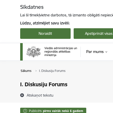
Pāriet uz lapas saturu
Sīkdatnes
Lai šī tīmekļvietne darbotos, tā izmanto obligāti nepiec
Lūdzu, atzīmējiet savu izvēli:
Noraidīt
Apstiprināt visas
Par mums
Sākums
I. Diskusiju Forums
I. Diskusiju Forums
Atskaņot tekstu
Publicēts
pirms vairāk nekā 6 gadiem