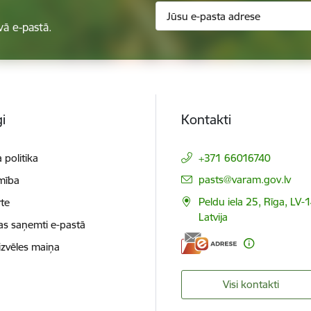
vā e-pastā.
i
Kontakti
 politika
+371 66016740
E-pasts:
pasts@varam.gov.lv
mība
Peldu iela 25, Rīga, LV-
te
Latvija
as saņemti e-pastā
izvēles maiņa
Visi kontakti