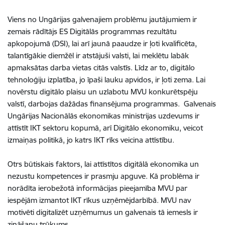
Viens no Ungārijas galvenajiem problēmu jautājumiem ir
zemais rādītājs ES Digitālās programmas rezultātu
apkopojumā (DSI), lai arī jaunā paaudze ir ļoti kvalificēta,
talantīgākie diemžēl ir atstājuši valsti, lai meklētu labāk
apmaksātas darba vietas citās valstīs. Līdz ar to, digitālo
tehnoloģiju izplatība, jo īpaši lauku apvidos, ir ļoti zema. Lai
novērstu digitālo plaisu un uzlabotu MVU konkurētspēju
valstī, darbojas dažādas finansējuma programmas. Galvenais
Ungārijas Nacionālās ekonomikas ministrijas uzdevums ir
attīstīt IKT sektoru kopumā, arī Digitālo ekonomiku, veicot
izmaiņas politikā, jo katrs IKT rīks veicina attīstību.
Otrs būtiskais faktors, lai attīstītos digitālā ekonomika un
nezustu kompetences ir prasmju apguve. Kā problēma ir
norādīta ierobežotā informācijas pieejamība MVU par
iespējām izmantot IKT rīkus uzņēmējdarbībā. MVU nav
motivēti digitalizēt uzņēmumus un galvenais tā iemesls ir
zināšanu trūkums.