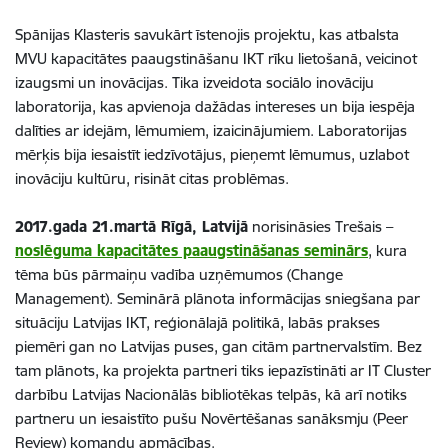
Spānijas Klasteris savukārt īstenojis projektu, kas atbalsta
MVU kapacitātes paaugstināšanu IKT rīku lietošanā, veicinot
izaugsmi un inovācijas. Tika izveidota sociālo inovāciju
laboratorija, kas apvienoja dažādas intereses un bija iespēja
dalīties ar idejām, lēmumiem, izaicinājumiem. Laboratorijas
mērķis bija iesaistīt iedzīvotājus, pieņemt lēmumus, uzlabot
inovāciju kultūru, risināt citas problēmas.
2017.gada 21.martā Rīgā, Latvijā
norisināsies Trešais –
noslēguma kapacitātes paaugstināšanas seminārs
, kura
tēma būs pārmaiņu vadība uzņēmumos (Change
Management). Seminārā plānota informācijas sniegšana par
situāciju Latvijas IKT, reģionālajā politikā, labās prakses
piemēri gan no Latvijas puses, gan citām partnervalstīm. Bez
tam plānots, ka projekta partneri tiks iepazīstināti ar IT Cluster
darbību Latvijas Nacionālās bibliotēkas telpās, kā arī notiks
partneru un iesaistīto pušu Novērtēšanas sanāksmju (Peer
Review) komandu apmācības.