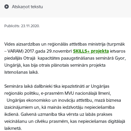
Atskaņot tekstu
Publicēts: 23.11.2020.
Vides aizsardzības un reģionālās attīstības ministrija (turpmāk
– VARAM) 2017.gada 29.novembrī
SKILLS+ projekta
ietvaros
piedalījās Otrajā kapacitātes paaugstināšanas seminārā Gyor,
Ungārijā, kas bija otrais plānotais seminārs projekta
īstenošanas laikā.
Semināra laikā dalībnieki tika iepazīstināti ar Ungārijas
reģionālo politiku, e-prasmēm MVU nacionālajā līmenī,
Ungārijas ekonomisko un inovāciju attīstību, mazā biznesa
izaicinājumiem un, kā mainās iedzīvotāju nepieciešamība
ikdienā. Galvenā uzmanība tika vērsta uz labās prakses
veicināšanu un cilvēku prasmēm, kas nepieciešamas digitālajā
laikmetā.