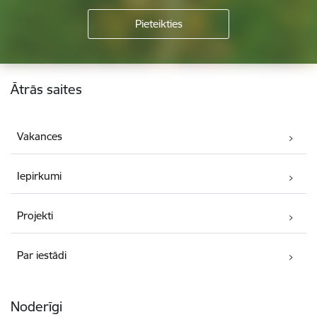
Kājene
Ātrās saites
Vakances
Iepirkumi
Projekti
Par iestādi
Noderīgi