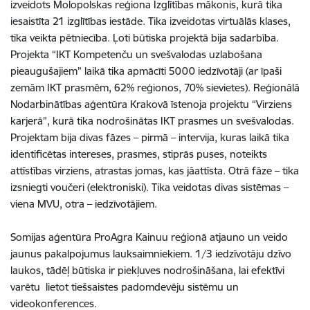
izveidots Molopolskas reģiona Izglītības mākonis, kurā tika
iesaistīta 21 izglītības iestāde. Tika izveidotas virtuālās klases,
tika veikta pētniecība. Ļoti būtiska projektā bija sadarbība.
Projekta “IKT Kompetenču un svešvalodas uzlabošana
pieaugušajiem” laikā tika apmācīti 5000 iedzīvotāji (ar īpaši
zemām IKT prasmēm, 62% reģionos, 70% sievietes). Reģionālā
Nodarbinātības aģentūra Krakovā īstenoja projektu “Virziens
karjerā”, kurā tika nodrošinātas IKT prasmes un svešvalodas.
Projektam bija divas fāzes – pirmā – intervija, kuras laikā tika
identificētas intereses, prasmes, stiprās puses, noteikts
attīstības virziens, atrastas jomas, kas jāattīsta. Otrā fāze – tika
izsniegti voučeri (elektroniski). Tika veidotas divas sistēmas –
viena MVU, otra – iedzīvotājiem.
Somijas aģentūra ProAgra Kainuu reģionā atjauno un veido
jaunus pakalpojumus lauksaimniekiem. 1/3 iedzīvotāju dzīvo
laukos, tādēļ būtiska ir piekļuves nodrošināšana, lai efektīvi
varētu lietot tiešsaistes padomdevēju sistēmu un
videokonferences.