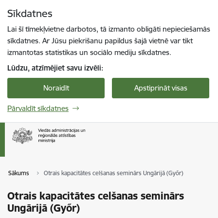
Pāriet uz lapas saturu
Sīkdatnes
Spied
lai meklētu
Enter
Lai šī tīmekļvietne darbotos, tā izmanto obligāti nepieciešamās
sīkdatnes. Ar Jūsu piekrišanu papildus šajā vietnē var tikt
izmantotas statistikas un sociālo mediju sīkdatnes.
Lūdzu, atzīmējiet savu izvēli:
Noraidīt
Apstiprināt visas
Pārvaldīt sīkdatnes
Sākums
Otrais kapacitātes celšanas seminārs Ungārijā (Győr)
Otrais kapacitātes celšanas seminārs
Ungārijā (Győr)