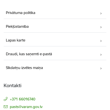
Privātuma politika
Piekļūstamība
Lapas karte
Draudi, kas saņemti e-pastā
Sīkdatņu izvēles maiņa
Kontakti
+371 66016740
E-pasts:
pasts@varam.gov.lv