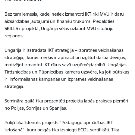
Bez tam iemesls, kādēļ netiek izmantoti IKT rīki MVU ir datu
aizsardzības jautājumi un finanšu trūkums. Piedaloties
SKILLS+ projektā, Ungārija vēlas uzlabot MVU situāciju
reģionos.
Ungārijā ir izstrādāta IKT stratēģija – izpratnes veicināšanas
stratēģija, kuras mērķis ir apmācīt un izglītot darba devējus,
motivējot izmantot IKT rīkus savā uzņēmējdarbībā. Ungārijas
Tirdzniecības un Rūpniecības kamera uzsvēra, ka ļoti būtiskas
ir informēšanas kampaņas un izpratnes veicināšanas
stratēģija.
Semināra gaitā tika prezentēti projekta labās prakses piemēri
no Polijas, Somijas un Spānijas.
Polijā tika īstenots projekts “Pedagogu apmācības IKT
lietošanā”, kura beigās tika izsniegti ECDL sertifikāti. Tika