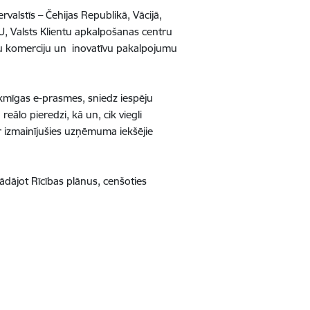
valstīs – Čehijas Republikā, Vācijā,
U, Valsts Klientu apkalpošanas centru
tu komerciju un inovatīvu pakalpojumu
ekmīgas e-prasmes, sniedz iespēju
eālo pieredzi, kā un, cik viegli
ir izmainījušies uzņēmuma iekšējie
ādājot Rīcības plānus, cenšoties