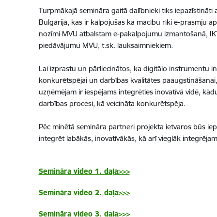
Turpmākajā semināra gaitā dalībnieki tiks iepazīstināti 
Bulgārijā, kas ir kalpojušas kā mācību rīki e-prasmju
nozīmi MVU atbalstam e-pakalpojumu izmantošanā, IKT 
piedāvājumu MVU, t.sk. lauksaimniekiem.
Lai izprastu un pārliecinātos, ka digitālo instrument
konkurētspējai un darbības kvalitātes paaugstināšanai, se
uzņēmējam ir iespējams integrēties inovatīvā vidē, kādu 
darbības procesi, kā veicināta konkurētspēja.
Pēc minētā semināra partneri projekta ietvaros būs iepa
integrēt labākās, inovatīvākās, kā arī vieglāk integrēja
Semināra video 1. daļa>>>
Semināra video 2. daļa>>>
Semināra video 3. daļa>>>