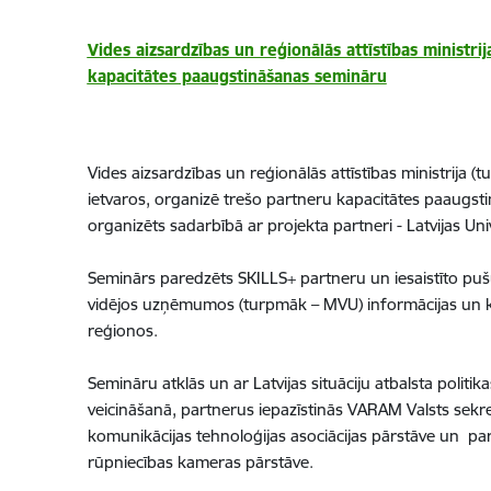
Vides aizsardzības un reģionālās attīstības minis
kapacitātes paaugstināšanas semināru
Vides aizsardzības un reģionālās attīstības ministrij
ietvaros, organizē trešo partneru kapacitātes paaugs
organizēts sadarbībā ar projekta partneri - Latvijas Univ
Seminārs paredzēts SKILLS+ partneru un iesaistīto pu
vidējos uzņēmumos (turpmāk – MVU) informācijas un kom
reģionos.
Semināru atklās un ar Latvijas situāciju atbalsta pol
veicināšanā, partnerus iepazīstinās VARAM Valsts sekretā
komunikācijas tehnoloģijas asociācijas pārstāve un pa
rūpniecības kameras pārstāve.