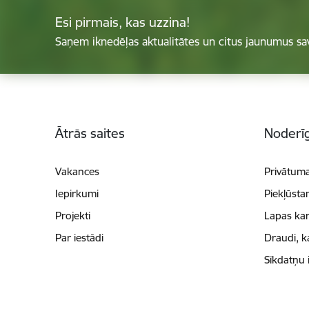
Esi pirmais, kas uzzina!
Saņem iknedēļas aktualitātes un citus jaunumus sa
Kājene
Ātrās saites
Noderīg
Vakances
Privātuma
Iepirkumi
Piekļūsta
Projekti
Lapas kar
Par iestādi
Draudi, k
Sīkdatņu 