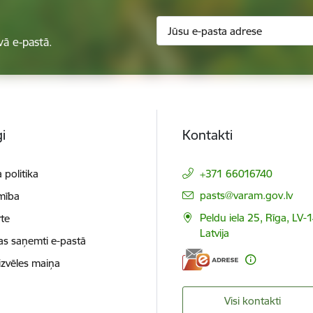
vā e-pastā.
i
Kontakti
 politika
+371 66016740
E-pasts:
pasts@varam.gov.lv
mība
Peldu iela 25, Rīga, LV-
te
Latvija
as saņemti e-pastā
izvēles maiņa
Visi kontakti