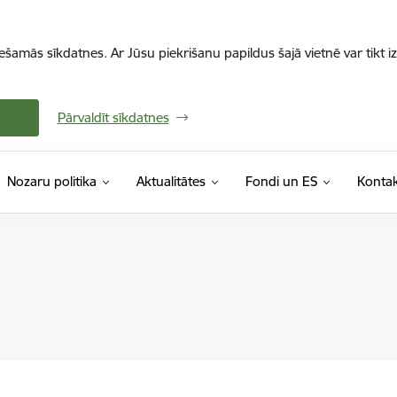
iešamās sīkdatnes. Ar Jūsu piekrišanu papildus šajā vietnē var tikt i
Pārvaldīt sīkdatnes
Nozaru politika
Aktualitātes
Fondi un ES
Kontak