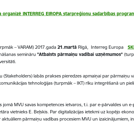
trija organizē INTERREG EIROPA starpreģionu sadarbības progr
a (turpmāk – VARAM) 2017.gada
21.martā
Rīgā,
Interreg Europa
SK
tināšanas semināru
”Atbalsts pārmaiņu vadībai uzņēmumos”
(tur
ersitāti.
šu (Stakeholders) labās prakses pieredzes apmaiņai par pārmaiņu 
unikācijas tehnoloģijas (turpmāk – IKT) rīku integrēšanā un pieli
itikas jomā MVU savas kompetences ietvaros, t.i. par e-pārvaldes u
ra vietnieks E. Beļskis. Par digitalizācijas ietekmi uz kopējo ekono
r aktuāliem pārmaiņu vadības procesiem MVU un izaicinājumiem, inf