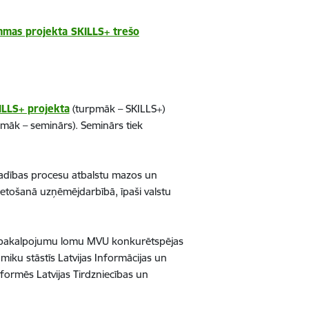
ammas projekta SKILLS+ trešo
ILLS+ projekta
(turpmāk – SKILLS+)
pmāk – seminārs). Seminārs tiek
vadības procesu atbalstu mazos un
etošanā uzņēmējdarbībā, īpaši valstu
n e-pakalpojumu lomu MVU konkurētspējas
miku stāstīs Latvijas Informācijas un
ormēs Latvijas Tirdzniecības un