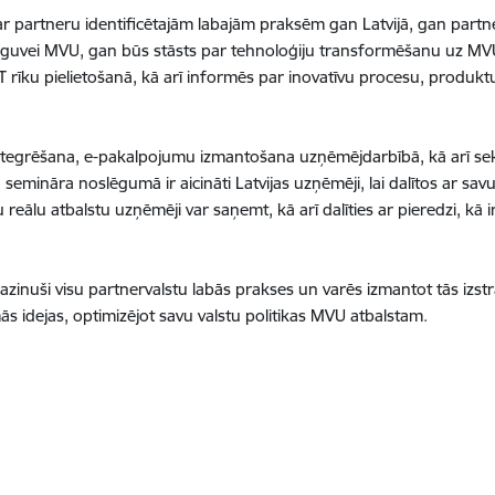
ar partneru identificētajām labajām praksēm gan Latvijā, gan partner
 apguvei MVU, gan būs stāsts par tehnoloģiju transformēšanu uz MV
rīku pielietošanā, kā arī informēs par inovatīvu procesu, produk
u integrēšana, e-pakalpojumu izmantošana uzņēmējdarbībā, kā arī s
mināra noslēgumā ir aicināti Latvijas uzņēmēji, lai dalītos ar savu r
reālu atbalstu uzņēmēji var saņemt, kā arī dalīties ar pieredzi, kā 
zinuši visu partnervalstu labās prakses un varēs izmantot tās izstr
mās idejas, optimizējot savu valstu politikas MVU atbalstam.