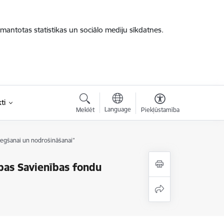
zmantotas statistikas un sociālo mediju sīkdatnes.
ti
Language
Meklēt
Piekļūstamība
niegšanai un nodrošināšanai”
opas Savienības fondu