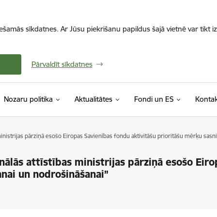
iešamās sīkdatnes. Ar Jūsu piekrišanu papildus šajā vietnē var tikt i
Pārvaldīt sīkdatnes
Nozaru politika
Aktualitātes
Fondi un ES
Kontak
ministrijas pārziņā esošo Eiropas Savienības fondu aktivitāšu prioritāšu mērķu sas
nālās attīstības ministrijas pārziņā esošo Eir
anai un nodrošināšanai”