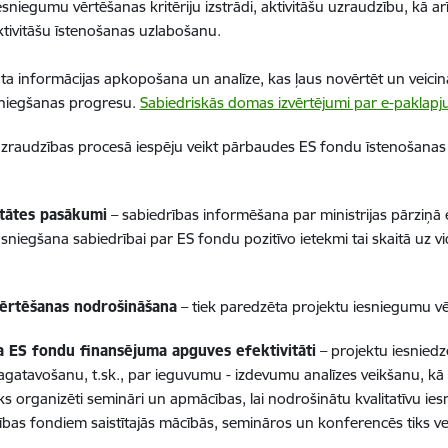
egumu vērtēšanas kritēriju izstrādi, aktivitāšu uzraudzību, kā arī
tivitāšu īstenošanas uzlabošanu.
ta informācijas apkopošana un analīze, kas ļaus novērtēt un veicin
asniegšanas progresu.
Sabiedriskās domas izvērtējumi par e-paklapj
zraudzības procesā iespēju veikt pārbaudes ES fondu īstenošanas 
itātes pasākumi
– sabiedrības informēšana par ministrijas pārziņā
sniegšana sabiedrībai par ES fondu pozitīvo ietekmi tai skaitā uz v
vērtēšanas nodrošināšana
– tiek paredzēta projektu iesniegumu vē
a ES fondu finansējuma apguves efektivitāti
– projektu iesnied
agatavošanu, t.sk., par ieguvumu - izdevumu analīzes veikšanu, kā 
ks organizēti semināri un apmācības, lai nodrošinātu kvalitatīvu 
ības fondiem saistītajās mācībās, semināros un konferencēs tiks v