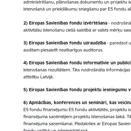
administrēšanu, plānošanas dokumentu un projektu iesni
īstenošanā un priekšlikumu sniegšanu par ES fondu ak
2) Eiropas Savienības fondu izvērtēšana
- nodrošinā
aktivitāšu īstenošanu ciešā saistībā ar valsts mērķu s
3) Eiropas Savienības fondu uzraudzība
- paredzot u
auditam piesaistīt neatkarīgus auditorus.
4) Eiropas Savienības fondu informatīvie un public
īstenošanas rezultātiem. Tiks nodrošināta informācijas 
attīstību Latvijā.
5) Eiropas Savienības fondu projektu iesniegumu 
6) Apmācības, konferences un semināri, kas veicin
ES fondu finansējumu ES fondu aktivitātēs, projektu s
finansējuma saņēmējiem projektu īstenošanas laikā. Ti
finansējuma saņemšanai. Piedaloties ar Eiropas Savien
fondu vadībā un administrēšanā.