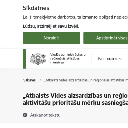
Pāriet uz lapas saturu
Sīkdatnes
Lai šī tīmekļvietne darbotos, tā izmanto obligāti nepiec
Lūdzu, atzīmējiet savu izvēli:
Noraidīt
Apstiprināt visas
Par mums
Sākums
„Atbalsts Vides aizsardzības un reģionālās attīstības 
„Atbalsts Vides aizsardzības un reģio
aktivitāšu prioritāšu mērķu sasniegš
Atskaņot tekstu