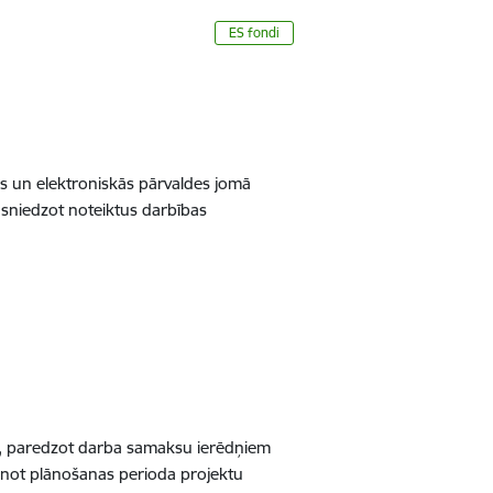
ES fondi
as un elektroniskās pārvaldes jomā
asniedzot noteiktus darbības
na, paredzot darba samaksu ierēdņiem
inot plānošanas perioda projektu