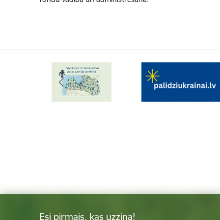
Esi pirmais, kas uzzina!