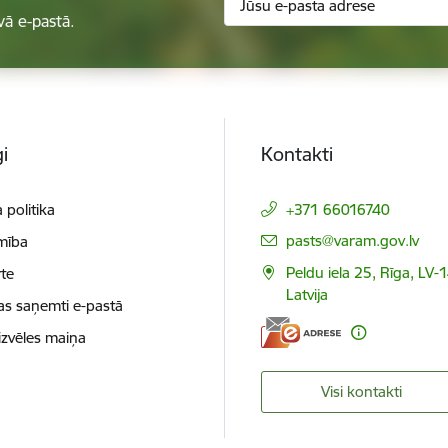
vā e-pastā.
i
Kontakti
 politika
+371 66016740
E-pasts:
pasts@varam.gov.lv
mība
Peldu iela 25, Rīga, LV-
te
Latvija
as saņemti e-pastā
izvēles maiņa
Visi kontakti