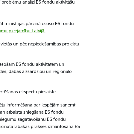
 problēmu analīzi ES fondu aktivitāšu
āt ministrijas pārziņā esošo ES fondu
umu pieejamību Latvijā
vietās un pēc nepieciešamības projektu
 esošām ES fondu aktivitātēm un
ides, dabas aizsardzību un reģionālo
rtēšanas ekspertu piesaiste.
zēju informēšana par iespējām saņemt
arī atbalsta sniegšana ES fondu
iesniegumu sagatavošanu ES fondu
eicināta labākas prakses izmantošana ES