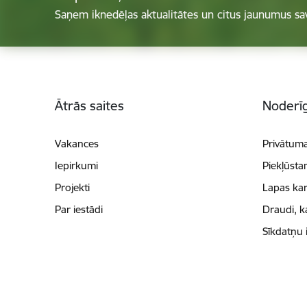
Saņem iknedēļas aktualitātes un citus jaunumus sa
Kājene
Ātrās saites
Noderīg
Vakances
Privātuma
Iepirkumi
Piekļūsta
Projekti
Lapas kar
Par iestādi
Draudi, k
Sīkdatņu 