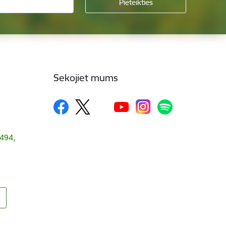
Sekojiet mums
1494,