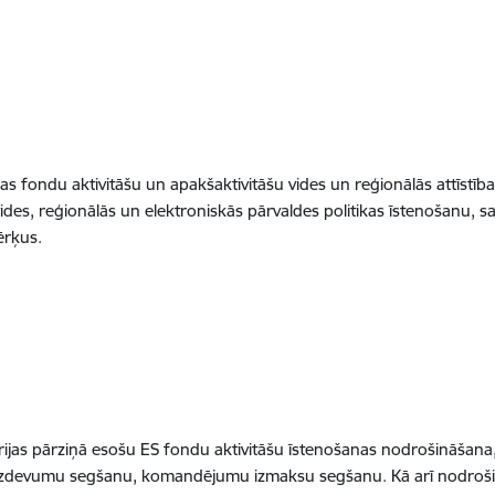
as fondu aktivitāšu un apakšaktivitāšu vides un reģionālās attīstīb
ides, reģionālās un elektroniskās pārvaldes politikas īstenošanu, s
rķus.
trijas pārziņā esošu ES fondu aktivitāšu īstenošanas nodrošināša
vo izdevumu segšanu, komandējumu izmaksu segšanu. Kā arī nodroš