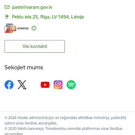
E-pasts:
pasts@varam.gov.lv
Peldu iela 25, Rīga, LV-1494, Latvija
Visi kontakti
Sekojiet mums
© 2026 Viedās administrācijas un reģionālās attīstības ministrija, publicētā
satura visas tiesības aizsargātas.
© 2020 Valsts kanceleja, Tīmekļvietņu vienotās platformas visas tiesības
aizsargātas.