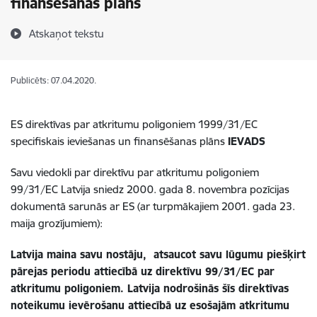
finansēšanas plāns
Atskaņot tekstu
Publicēts: 07.04.2020.
ES direktīvas par atkritumu poligoniem 1999/31/EC
specifiskais ieviešanas un finansēšanas plāns
IEVADS
Savu viedokli par direktīvu par atkritumu poligoniem
99/31/EC Latvija sniedz 2000. gada 8. novembra pozīcijas
dokumentā sarunās ar ES (ar turpmākajiem 2001. gada 23.
maija grozījumiem):
Latvija maina savu nostāju, atsaucot savu lūgumu piešķirt
pārejas periodu attiecībā uz direktīvu 99/31/EC par
atkritumu poligoniem. Latvija nodrošinās šīs direktīvas
noteikumu ievērošanu attiecībā uz esošajām atkritumu