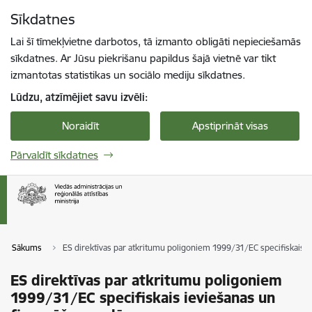
Pāriet uz lapas saturu
Sīkdatnes
Spied
lai meklētu
Enter
Lai šī tīmekļvietne darbotos, tā izmanto obligāti nepieciešamās
sīkdatnes. Ar Jūsu piekrišanu papildus šajā vietnē var tikt
izmantotas statistikas un sociālo mediju sīkdatnes.
Lūdzu, atzīmējiet savu izvēli:
Noraidīt
Apstiprināt visas
Pārvaldīt sīkdatnes
Sākums
ES direktīvas par atkritumu poligoniem 1999/31/EC specifiskais i
ES direktīvas par atkritumu poligoniem
1999/31/EC specifiskais ieviešanas un