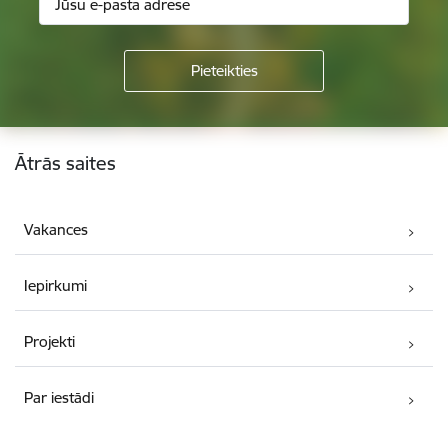
Kājene
Ātrās saites
Vakances
Iepirkumi
Projekti
Par iestādi