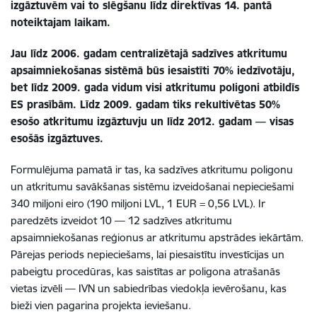
izgāztuvēm vai to slēgšanu līdz direktīvas 14. pantā
noteiktajam laikam.
Jau līdz 2006. gadam centralizētajā sadzīves atkritumu
apsaimniekošanas sistēmā būs iesaistīti 70% iedzīvotāju,
bet līdz 2009. gada vidum visi atkritumu poligoni atbildīs
ES prasībām. Līdz 2009. gadam tiks rekultivētas 50%
esošo atkritumu izgāztuvju un līdz 2012. gadam — visas
esošās izgāztuves.
Formulējuma pamatā ir tas, ka sadzīves atkritumu poligonu
un atkritumu savākšanas sistēmu izveidošanai nepieciešami
340 miljoni eiro (190 miljoni LVL, 1 EUR = 0,56 LVL). Ir
paredzēts izveidot 10 — 12 sadzīves atkritumu
apsaimniekošanas reģionus ar atkritumu apstrādes iekārtām.
Pārejas periods nepieciešams, lai piesaistītu investīcijas un
pabeigtu procedūras, kas saistītas ar poligona atrašanās
vietas izvēli — IVN un sabiedrības viedokļa ievērošanu, kas
bieži vien pagarina projekta ieviešanu.