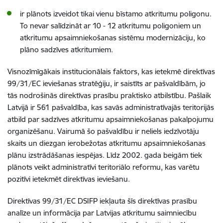
ir plānots izveidot tikai vienu bīstamo atkritumu poligonu.
To nevar salīdzināt ar 10 - 12 atkritumu poligoniem un
atkritumu apsaimniekošanas sistēmu modernizāciju, ko
plāno sadzīves atkritumiem.
Visnozīmīgākais institucionālais faktors, kas ietekmē direktīvas
99/31/EC ieviešanas stratēģiju, ir saistīts ar pašvaldībām, jo
tās nodrošinās direktīvas prasību praktisko atbilstību. Pašlaik
Latvijā ir 561 pašvaldība, kas savās administratīvajās teritorijās
atbild par sadzīves atkritumu apsaimniekošanas pakalpojumu
organizēšanu. Vairumā šo pašvaldību ir neliels iedzīvotāju
skaits un diezgan ierobežotas atkritumu apsaimniekošanas
plānu izstrādāšanas iespējas. Līdz 2002. gada beigām tiek
plānots veikt administratīvi teritoriālo reformu, kas varētu
pozitīvi ietekmēt direktīvas ieviešanu.
Direktīvas 99/31/EC DSIFP iekļauta šīs direktīvas prasību
analīze un informācija par Latvijas atkritumu saimniecību