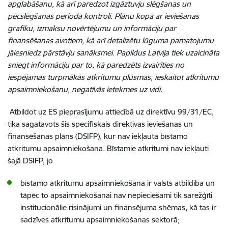
apglabāšanu, kā arī paredzot izgāztuvju slēgšanas un
pēcslēgšanas perioda kontroli. Plānu kopā ar ieviešanas
grafiku, izmaksu novērtējumu un informāciju par
finansēšanas avotiem, kā arī detalizētu lūguma pamatojumu
jāiesniedz pārstāvju sanāksmei. Papildus Latvija tiek uzaicināta
sniegt informāciju par to, kā paredzēts izvairīties no
iespējamās turpmākās atkritumu plūsmas, ieskaitot atkritumu
apsaimniekošanu, negatīvās ietekmes uz vidi.
Atbildot uz ES pieprasījumu attiecībā uz direktīvu 99/31/EC,
tika sagatavots šis specifiskais direktīvas ieviešanas un
finansēšanas plāns (DSIFP), kur nav iekļauta bīstamo
atkritumu apsaimniekošana. Bīstamie atkritumi nav iekļauti
šajā DSIFP, jo
bīstamo atkritumu apsaimniekošana ir valsts atbildība un
tāpēc to apsaimniekošanai nav nepieciešami tik sarežģīti
institucionālie risinājumi un finansējuma shēmas, kā tas ir
sadzīves atkritumu apsaimniekošanas sektorā;