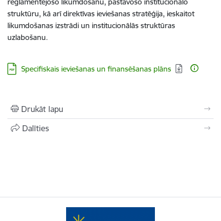
reglamentējošo likumdošanu, pastāvošo institucionālo
struktūru, kā arī direktīvas ieviešanas stratēģija, ieskaitot
likumdošanas izstrādi un institucionālās struktūras
uzlabošanu.
Lejupielādēt:
Specifiskais ieviešanas un finansēšanas plāns
Drukāt lapu
Dalīties