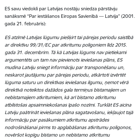
ES savu viedokli par Latvijas nostāju sniedza pārstāvju
sanāksmē “Par iestāšanos Eiropas Savienībā — Latvija” (2001.
gada 21. februāris):
ES atzīmē Latvijas lūgumu piešķirt tai pārejas periodu saistībā
ar direktīvu 99/31/EC par atkritumu poligoniem līdz 2015.
gada 31. decembrim. Tā kā Latvijas lūgums nav pietiekami
argumentēts un tam nav pievienots ieviešanas plāns, ES
mudina Latviju sniegt informāciju par transponēšanu un,
neskarot jautājumu par pārejas periodu, atkārtoti izvērtēt
lūguma saturu un direktīvas ieviešanas ilgumu, ņemot vērā
direktīvā noteiktos dažādos gala termiņus bīstamajiem un
nebīstamajiem atkritumiem, kā arī bīstamo atkritumu
atbilstošas apsaimniekošanas īpašo nozīmi. Turklāt ES aicina
Latviju paātrināt ieviešanas plāna sagatavošanu, iekļaujot tajā
informāciju par pasākumiem atkritumu apstrādes
nodrošināšanai pirms to apglabāšanas atkritumu poligonos,
novēršot kopīgu bīstamo un nebīstamo atkritumu