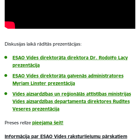
Diskusijas laikā rādītās prezentācijas:
ESAO Vides direktorāta direktora Dr. Rodolfo Lacy
prezentācija
ESAO Vides direktorāta galvenās administratores
Myriam Linster prezentācija
Vides aizsardzības un reģionālās attīstības ministrijas
Vides aizsardzības departamenta direktores Rudītes
Veseres prezentācija
Preses relīze
pieejama šeit!
Informācija par ESAO Vides raksturlielumu pārskatiem