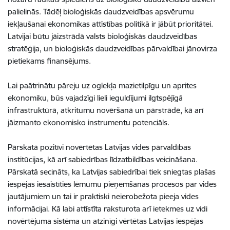
palielinās. Tādēļ bioloģiskās daudzveidības apsvērumu
iekļaušanai ekonomikas attīstības politikā ir jābūt prioritātei.
Latvijai būtu jāizstrādā valsts bioloģiskās daudzveidības
stratēģija, un bioloģiskās daudzveidības pārvaldībai jānovirza
pietiekams finansējums.
Lai paātrinātu pāreju uz oglekļa mazietilpīgu un aprites
ekonomiku, būs vajadzīgi lieli ieguldījumi ilgtspējīgā
infrastruktūrā, atkritumu novēršanā un pārstrādē, kā arī
jāizmanto ekonomisko instrumentu potenciāls.
Pārskatā pozitīvi novērtētas Latvijas vides pārvaldības
institūcijas, kā arī sabiedrības līdzatbildības veicināšana.
Pārskatā secināts, ka Latvijas sabiedrībai tiek sniegtas plašas
iespējas iesaistīties lēmumu pieņemšanas procesos par vides
jautājumiem un tai ir praktiski neierobežota pieeja vides
informācijai. Kā labi attīstīta raksturota arī ietekmes uz vidi
novērtējuma sistēma un atzinīgi vērtētas Latvijas iespējas