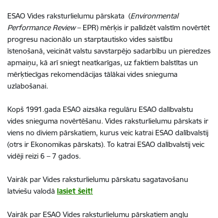
ESAO Vides raksturlielumu pārskata (
Environmental
Performance Review
– EPR) mērķis ir palīdzēt valstīm novērtēt
progresu nacionālo un starptautisko vides saistību
īstenošanā, veicināt valstu savstarpējo sadarbību un pieredzes
apmaiņu, kā arī sniegt neatkarīgas, uz faktiem balstītas un
mērķtiecīgas rekomendācijas tālākai vides snieguma
uzlabošanai.
Kopš 1991.gada ESAO aizsāka regulāru ESAO dalībvalstu
vides snieguma novērtēšanu. Vides raksturlielumu pārskats ir
viens no diviem pārskatiem, kurus veic katrai ESAO dalībvalstij
(otrs ir Ekonomikas pārskats). To katrai ESAO dalībvalstij veic
vidēji reizi 6 – 7 gados.
Vairāk par Vides raksturlielumu pārskatu sagatavošanu
latviešu valodā
lasiet šeit!
Vairāk par ESAO Vides raksturlielumu pārskatiem angļu