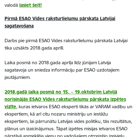
valodā
lasiet šeit!
Pirmā ESAO Vides raksturlielumu pārskata Latvijai
sagatavošana
Darbs pie pirmā ESAO Vides raksturlielumu pārskata Latvijai
tika uzsākts 2018.gada aprīlī.
Laika posmā no 2018.gada aprīļa līdz jūnijam Latvija
sagatavoja un sniedza informāciju par ESAO uzdotajiem
jautājumiem.
2018.gadā laika posmā no 15. – 19.oktobrim Latvijā
norisinājās ESAO Vides raksturlielumu pārskata izpētes
vizīte
, kuras ietvaros ESAO eksperti tikās ar VARAM vadību un
ekspertiem, kā arī citu nozaru ministriju un iestāžu
ekspertiem, lai pārrunātu Latvijas vides politiku, tās rezultātus,
plānus un izaicinājumus. Tāpat izpētes misijas ietvaros ESAO
pārstāvji apmeklēja vienu no vadošajiem otrreizējo izejvielu