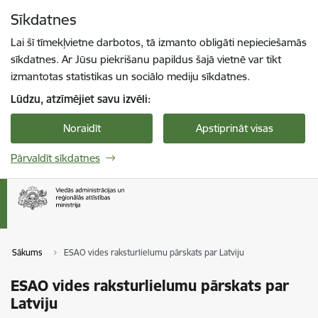
Pāriet uz lapas saturu
Sīkdatnes
Spied
lai meklētu
Enter
Lai šī tīmekļvietne darbotos, tā izmanto obligāti nepieciešamās
sīkdatnes. Ar Jūsu piekrišanu papildus šajā vietnē var tikt
izmantotas statistikas un sociālo mediju sīkdatnes.
Lūdzu, atzīmējiet savu izvēli:
Noraidīt
Apstiprināt visas
Pārvaldīt sīkdatnes
Sākums
ESAO vides raksturlielumu pārskats par Latviju
ESAO vides raksturlielumu pārskats par
Latviju