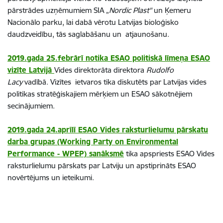
pārstrādes uzņēmumiem SIA „
Nordic Plast"
un Ķemeru
Nacionālo parku, lai dabā vērotu Latvijas bioloģisko
daudzveidību, tās saglabāšanu un atjaunošanu.
2019.gada 25.febrārī notika ESAO politiskā līmeņa ESAO
vizīte Latvijā
Vides direktorāta direktora
Rudolfo
Lacy
vadībā. Vizītes ietvaros tika diskutēts par Latvijas vides
politikas stratēģiskajiem mērķiem un ESAO sākotnējiem
secinājumiem.
2019.gada 24.aprīlī ESAO Vides raksturlielumu pārskatu
darba grupas (Working Party on Environmental
Performance - WPEP) sanāksmē
tika apspriests ESAO Vides
raksturlielumu pārskats par Latviju un apstiprināts ESAO
novērtējums un ieteikumi.