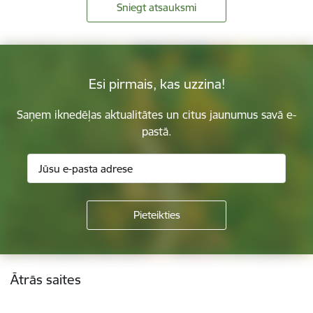
Sniegt atsauksmi
Esi pirmais, kas uzzina!
Saņem iknedēļas aktualitātes un citus jaunumus savā e-
pastā.
Kājene
Ātrās saites