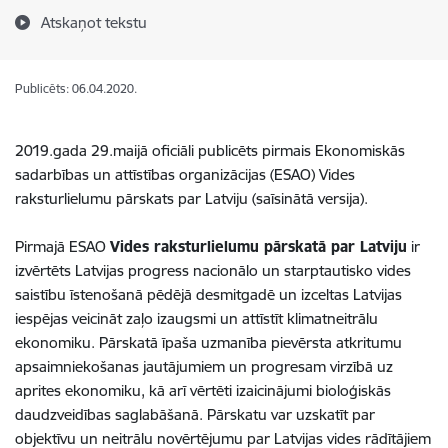
Atskaņot tekstu
Publicēts: 06.04.2020.
2019.gada 29.maijā oficiāli publicēts pirmais Ekonomiskās
sadarbības un attīstības organizācijas (ESAO) Vides
raksturlielumu pārskats par Latviju (saīsinātā versija).
Pirmajā ESAO
Vides raksturlielumu pārskatā par Latviju
ir
izvērtēts Latvijas progress nacionālo un starptautisko vides
saistību īstenošanā pēdējā desmitgadē un izceltas Latvijas
iespējas veicināt zaļo izaugsmi un attīstīt klimatneitrālu
ekonomiku. Pārskatā īpaša uzmanība pievērsta atkritumu
apsaimniekošanas jautājumiem un progresam virzībā uz
aprites ekonomiku, kā arī vērtēti izaicinājumi bioloģiskās
daudzveidības saglabāšanā. Pārskatu var uzskatīt par
objektīvu un neitrālu novērtējumu par Latvijas vides rādītājiem