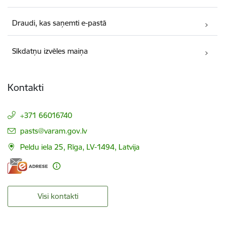
Draudi, kas saņemti e-pastā
Sīkdatņu izvēles maiņa
Kontakti
+371 66016740
E-pasts:
pasts@varam.gov.lv
Peldu iela 25, Rīga, LV-1494, Latvija
Visi kontakti