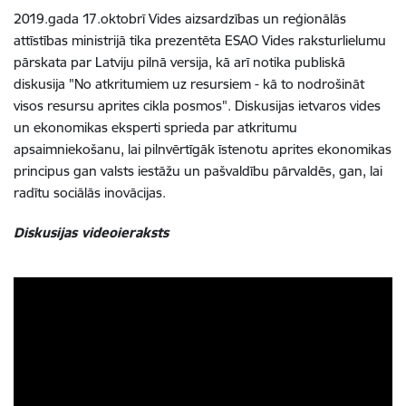
2019.gada 17.oktobrī Vides aizsardzības un reģionālās
attīstības ministrijā tika prezentēta ESAO Vides raksturlielumu
pārskata par Latviju pilnā versija, kā arī notika publiskā
diskusija "No atkritumiem uz resursiem - kā to nodrošināt
visos resursu aprites cikla posmos". Diskusijas ietvaros vides
un ekonomikas eksperti sprieda par atkritumu
apsaimniekošanu, lai pilnvērtīgāk īstenotu aprites ekonomikas
principus gan valsts iestāžu un pašvaldību pārvaldēs, gan, lai
radītu sociālās inovācijas.
Diskusijas videoieraksts