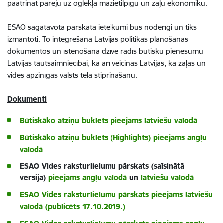
paātrināt pāreju uz oglekļa mazietilpīgu un zaļu ekonomiku.
ESAO sagatavotā pārskata ieteikumi būs noderīgi un tiks
izmantoti. To integrēšana Latvijas politikas plānošanas
dokumentos un īstenošana dzīvē radīs būtisku pienesumu
Latvijas tautsaimniecībai, kā arī veicinās Latvijas, kā zaļās un
vides apzinīgās valsts tēla stiprināšanu.
Dokumenti
Būtiskāko atziņu buklets pieejams latviešu valodā
Būtiskāko atziņu buklets (Highlights) pieejams angļu
valodā
ESAO Vides raksturlielumu pārskats (saīsinātā
versija)
pieejams angļu valodā
un
latviešu valodā
ESAO Vides raksturlielumu pārskats
pieejams latviešu
valodā
(publicēts 17.10.2019.)