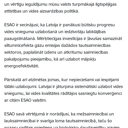
un vērtīgu ieguldījumu mūsu valsts turpmākajā ilgtspējīgas
attīstības un vides aizsardzības politikā.
ESAO ir secinājusi, ka Latvija ir panākusi būtisku progresu
vides snieguma uzlabošanā un iedzīvotāju labklājības
paaugstināšanā. Mērķtiecīgas investīcijas ir ļāvušas samazināt
siltumnīcefekta gāzu emisijas dažādos tautsaimniecības
sektoros, paplašināt ūdens un atkritumu saimniecības
pakalpojumu pieejamību, kā arī uzlabot mājokļu
energoefektivitāti.
Pārskatā arī atzīmētas jomas, kur nepieciešami vai iespējami
tālāki uzlabojumi. Latvijai ir jāturpina sistemātiski uzlabot vides
sniegumu, lai vides kvalitātes rādītājos sasniegtu konverģenci
ar citām ESAO valstīm.
ESAO savā vērtējumā ir norādījusi, ka mežsaimniecībai un
lauksaimniecībai ir svarīga loma tautsaimniecībā, taču šo
nozaru radītais spiediens uz bioloģisko daudzveidību aizvien