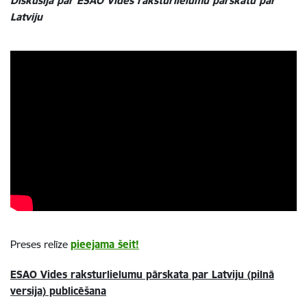
Diskusija par ESAO Vides raksturlielumu pārskatu par
Latviju
Preses relīze
pieejama šeit!
ESAO Vides raksturlielumu pārskata par Latviju (pilnā
versija) publicēšana