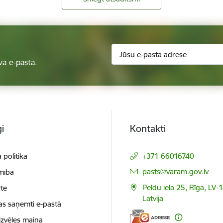
vā e-pastā.
i
Kontakti
 politika
+371 66016740
E-pasts:
pasts@varam.gov.lv
mība
Peldu iela 25, Rīga, LV-
te
Latvija
as saņemti e-pastā
izvēles maiņa