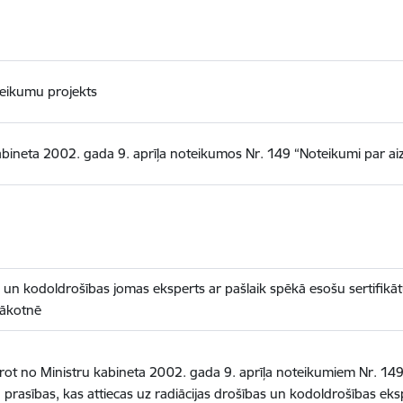
teikumu projekts
bineta 2002. gada 9. aprīļa noteikumos Nr. 149 “Noteikumi par aiz
s un kodoldrošības jomas eksperts ar pašlaik spēkā esošu sertifikātu
nākotnē
ītrot no Ministru kabineta 2002. gada 9. aprīļa noteikumiem Nr. 14
 prasības, kas attiecas uz radiācijas drošības un kodoldrošības eks