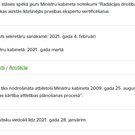
ju stāsies spēkā jauni Ministru kabineta noteikumi “Radiācijas drošī
as aizstās līdzšinējās prasības ekspertu sertificēšanai.
lsts sekretāru sanāksmē: 2021. gada 4. februārī
stru kabinetā: 2021. gada martā
kts
/
Anotācija
a tiks nodrošināta atbilstoši Ministru kabineta 2009. gada 25. aug
as kārtība attīstības plānošanas procesā”.
tisku viedokli līdz 2021. gada 28. janvārim.