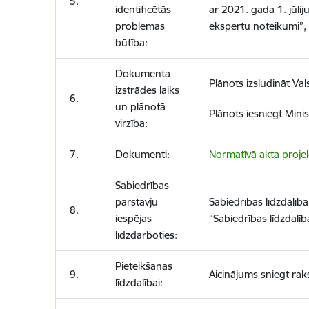
5.
identificētās
ar 2021. gada 1. jūli
problēmas
ekspertu noteikumi”, k
būtība:
Dokumenta
Plānots izsludināt Va
izstrādes laiks
6.
un plānotā
Plānots iesniegt Mini
virzība:
7.
Dokumenti:
Normatīvā akta proje
Sabiedrības
pārstāvju
Sabiedrības līdzdalīb
8.
iespējas
“Sabiedrības līdzdalīb
līdzdarboties:
Pieteikšanās
9.
Aicinājums sniegt raks
līdzdalībai: