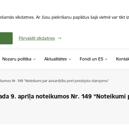
iešamās sīkdatnes. Ar Jūsu piekrišanu papildus šajā vietnē var tikt i
Pārvaldīt sīkdatnes
Nozaru politika
Aktualitātes
Fondi un ES
Kontak
eikumos Nr. 149 “Noteikumi par aizsardzību pret jonizējošo starojumu”
da 9. aprīļa noteikumos Nr. 149 “Noteikumi p