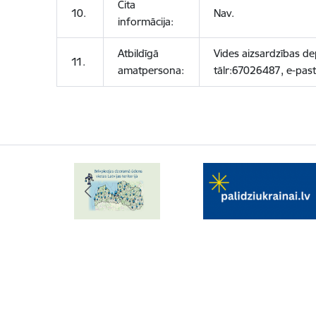
Cita
10.
Nav.
informācija:
Atbildīgā
Vides aizsardzības de
11.
amatpersona:
tālr:67026487, e-pas