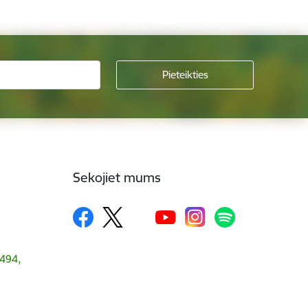
Sekojiet mums
1494,