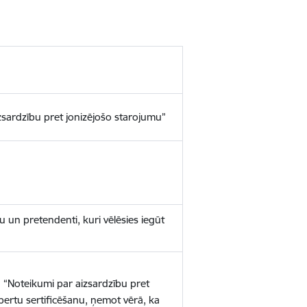
sardzību pret jonizējošo starojumu”
 un pretendenti, kuri vēlēsies iegūt
9 “Noteikumi par aizsardzību pret
pertu sertificēšanu, ņemot vērā, ka