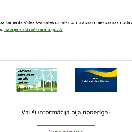
partamenta Vides kvalitātes un atkritumu apsaimniekošanas nodaļas
ts:
natalija.slaidina@varam.gov.lv
Vai šī informācija bija noderīga?
Sniegt atsauksmi