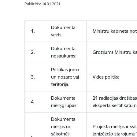
Publicēts: 14.01.2021.
Dokumenta
1.
Ministru kabineta no
veids:
Dokumenta
2.
Grozījums Ministru ka
nosaukums:
Politikas joma
3.
un nozare vai
Vides politika
teritorija:
Dokumenta
21 radiācijas drošība
4.
mērķgrupas:
eksperta sertifikātu 
Dokumenta
mērķis un
Projekta mērķis ir sv
sākotnēji
jonizējošo starojumu”