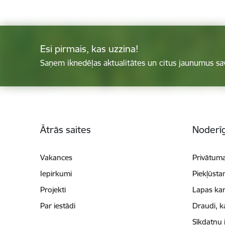
Esi pirmais, kas uzzina!
Saņem iknedēļas aktualitātes un citus jaunumus sa
Kājene
Ātrās saites
Noderīg
Vakances
Privātuma
Iepirkumi
Piekļūsta
Projekti
Lapas kar
Par iestādi
Draudi, k
Sīkdatņu 