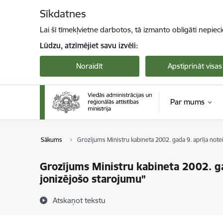
Pāriet uz lapas saturu
Sīkdatnes
Lai šī tīmekļvietne darbotos, tā izmanto obligāti nepiec
Lūdzu, atzīmējiet savu izvēli:
Noraidīt
Apstiprināt visas
Par mums
Sākums
Grozījums Ministru kabineta 2002. gada 9. aprīļa not
Grozījums Ministru kabineta 2002. ga
jonizējošo starojumu”
Atskaņot tekstu