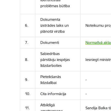
problēmas būtība
Dokumenta
6.
izstrādes laiks un
Noteikumu proj
plānotā virzība
7.
Dokumenti
Normatīvā akta
Sabiedrības
8.
pārstāvju iespējas
Iesniegt ministr
līdzdarboties
Pieteikšanās
9.
-
līdzdalībai
10.
Cita informācija
-
Atbildīgā
11.
Sandija Balka t
amatpersona