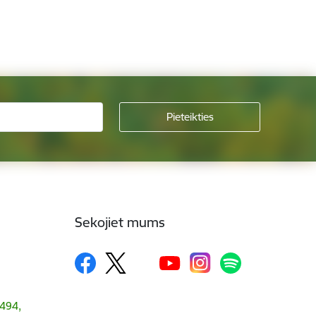
Sekojiet mums
1494,