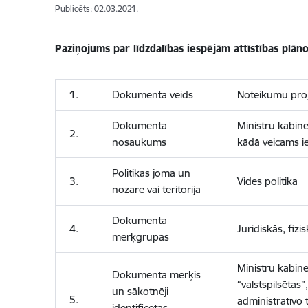
Publicēts: 02.03.2021.
Paziņojums par līdzdalības iespējām attīstības plā
1.
Dokumenta veids
Noteikumu proj
Dokumenta
Ministru kabin
2.
nosaukums
kādā veicams ie
Politikas joma un
3.
Vides politika
nozare vai teritorija
Dokumenta
4.
Juridiskās, fiz
mērķgrupas
Ministru kabine
Dokumenta mērķis
“valstspilsētas
un sākotnēji
5.
administratīvo 
identificētās