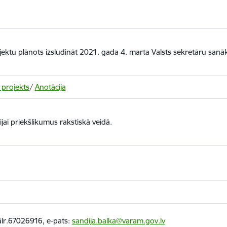
ektu plānots izsludināt 2021. gada 4. marta Valsts sekretāru sanā
 projekts
/
Anotācija
ijai priekšlikumus rakstiskā veidā.
ālr.67026916, e-pats:
sandija.balka@varam.gov.lv