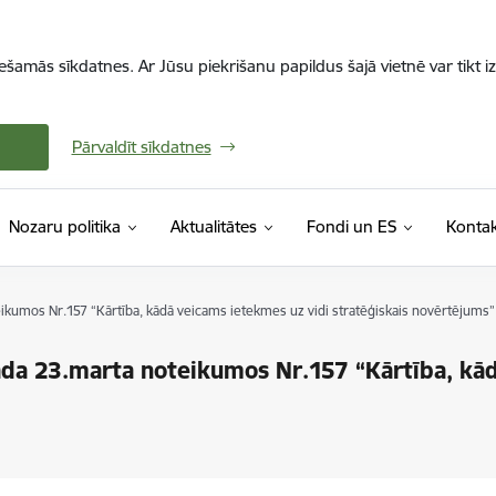
iešamās sīkdatnes. Ar Jūsu piekrišanu papildus šajā vietnē var tikt i
Pārvaldīt sīkdatnes
Nozaru politika
Aktualitātes
Fondi un ES
Kontak
ikumos Nr.157 “Kārtība, kādā veicams ietekmes uz vidi stratēģiskais novērtējums”
da 23.marta noteikumos Nr.157 “Kārtība, kād