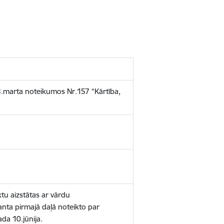
.marta noteikumos Nr.157 “Kārtība,
ktu aizstātas ar vārdu
panta pirmajā daļā noteikto par
ada 10.jūnija.