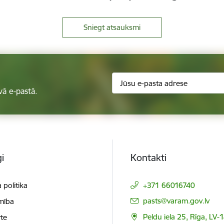
Sniegt atsauksmi
vā e-pastā.
i
Kontakti
 politika
+371 66016740
E-pasts:
pasts@varam.gov.lv
mība
Peldu iela 25, Rīga, LV-
te