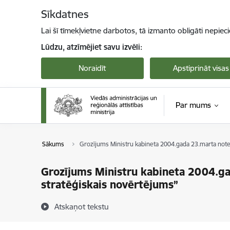
Pāriet uz lapas saturu
Sīkdatnes
Lai šī tīmekļvietne darbotos, tā izmanto obligāti nepiec
Lūdzu, atzīmējiet savu izvēli:
Noraidīt
Apstiprināt visas
Par mums
Sākums
Grozījums Ministru kabineta 2004.gada 23.marta note
Grozījums Ministru kabineta 2004.ga
stratēģiskais novērtējums”
Atskaņot tekstu