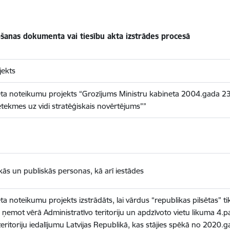
nošanas dokumenta vai tiesību akta izstrādes procesā
ekts
eta noteikumu projekts
“Grozījums Ministru kabineta 2004.gada 23
tekmes uz vidi stratēģiskais novērtējums””
iskās un publiskās personas, kā arī iestādes
ta noteikumu projekts izstrādāts, lai vārdus “republikas pilsētas” ti
”, ņemot vērā Administratīvo teritoriju un apdzīvoto vietu likuma 4.
teritoriju iedalījumu Latvijas Republikā, kas stājies spēkā no 2020.g