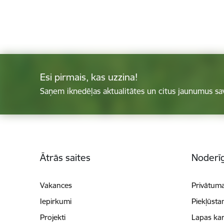
Esi pirmais, kas uzzina!
Saņem iknedēļas aktualitātes un citus jaunumus sa
Kājene
Ātrās saites
Noderīg
Vakances
Privātuma
Iepirkumi
Piekļūsta
Projekti
Lapas kar