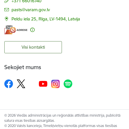
+371 66016740
E-pasts:
pasts@varam.gov.lv
Peldu iela 25, Rīga, LV-1494, Latvija
Visi kontakti
Sekojiet mums
© 2026 Viedās administrācijas un reģionālās attīstības ministrija, publicētā
satura visas tiesības aizsargātas.
© 2020 Valsts kanceleja, Tīmekļvietņu vienotās platformas visas tiesības