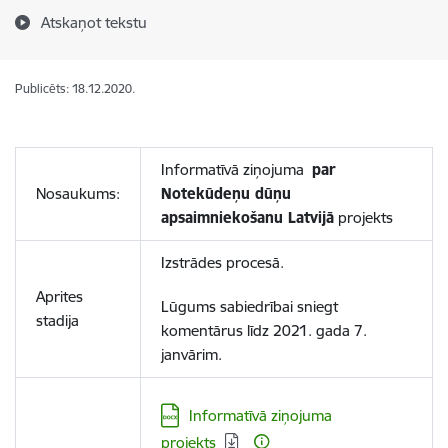
Atskaņot tekstu
Publicēts: 18.12.2020.
Informatīvā ziņojuma
par
Nosaukums:
Notekūdeņu dūņu
apsaimniekošanu Latvijā
projekts
Izstrādes procesā.
Aprites
Lūgums sabiedrībai sniegt
stadija
komentārus līdz 2021. gada 7.
janvārim.
Lejupielādēt:
Informatīvā ziņojuma
projekts