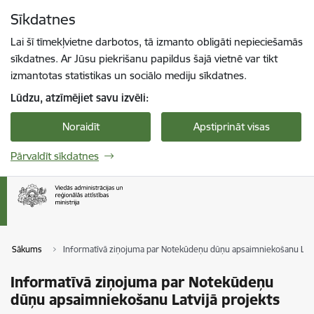
Pāriet uz lapas saturu
Sīkdatnes
Spied
lai meklētu
Enter
Lai šī tīmekļvietne darbotos, tā izmanto obligāti nepieciešamās
sīkdatnes. Ar Jūsu piekrišanu papildus šajā vietnē var tikt
izmantotas statistikas un sociālo mediju sīkdatnes.
Lūdzu, atzīmējiet savu izvēli:
Noraidīt
Apstiprināt visas
Pārvaldīt sīkdatnes
Sākums
Informatīvā ziņojuma par Notekūdeņu dūņu apsaimniekošanu Latvi
Informatīvā ziņojuma par Notekūdeņu
dūņu apsaimniekošanu Latvijā projekts