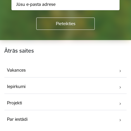
Kājene
Ātrās saites
Vakances
Iepirkumi
Projekti
Par iestādi