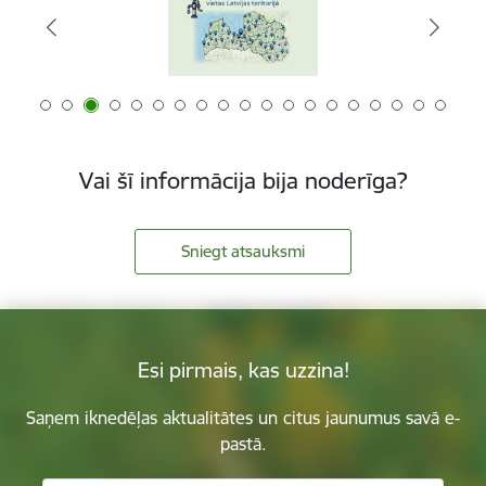
Vai šī informācija bija noderīga?
Sniegt atsauksmi
Esi pirmais, kas uzzina!
Saņem iknedēļas aktualitātes un citus jaunumus savā e-
pastā.