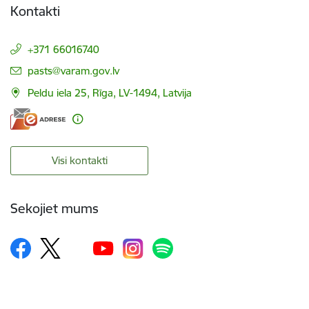
Kontakti
+371 66016740
E-pasts:
pasts@varam.gov.lv
Peldu iela 25, Rīga, LV-1494, Latvija
Visi kontakti
Sekojiet mums