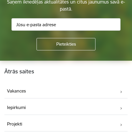
Saņem iknedēļas aktualitātes un citus jaunumus savā e-
pastā.
Kājene
Ātrās saites
Vakances
Iepirkumi
Projekti