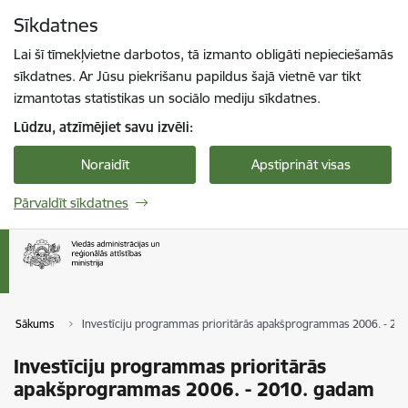
Pāriet uz lapas saturu
Sīkdatnes
Spied
lai meklētu
Enter
Lai šī tīmekļvietne darbotos, tā izmanto obligāti nepieciešamās
sīkdatnes. Ar Jūsu piekrišanu papildus šajā vietnē var tikt
izmantotas statistikas un sociālo mediju sīkdatnes.
Lūdzu, atzīmējiet savu izvēli:
Noraidīt
Apstiprināt visas
Pārvaldīt sīkdatnes
Sākums
Investīciju programmas prioritārās apakšprogrammas 2006. - 20
Investīciju programmas prioritārās
apakšprogrammas 2006. - 2010. gadam