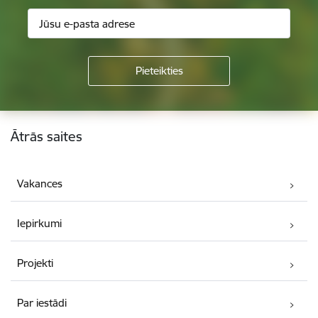
Kājene
Ātrās saites
Vakances
Iepirkumi
Projekti
Par iestādi