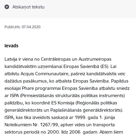
Atskaņot tekstu
Publicēts: 07.04.2020.
Ievads
Latvija ir viena no Centrāleiropas un Austrumeiropas
kandidātvalstīm uzņemšanai Eiropas Savienībā (ES). Lai
atbilstu Acquis Communautaire, pašreiz kandidātvalstis veic
dažādus pasākumus, ko atbalsta Eiropas Savienība. Papildus
esošajai Phare programmai Eiropas Savienība atbalstu sniedz
ar ISPA (Pirmsiestāšanās strukturālās politikas instruments)
palīdzību, ko koordinē ES Komisija (Reģionālās politikas
ģenerāldirektorāts un Paplašināšanās ģenerāldirektorāts).
ISPA, kas tika izveidots saskaņā ar 1999. gada 1. jūnija
Noteikumiem Nr. 1267/99, aptver vides un transporta
sektorus periodā no 2000. līdz 2006. gadam. Abiem šiem