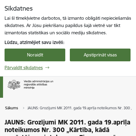
Pāriet uz lapas saturu
Sīkdatnes
Spied
lai meklētu
Enter
Lai šī tīmekļvietne darbotos, tā izmanto obligāti nepieciešamās
sīkdatnes. Ar Jūsu piekrišanu papildus šajā vietnē var tikt
izmantotas statistikas un sociālo mediju sīkdatnes.
Lūdzu, atzīmējiet savu izvēli:
Noraidīt
Apstiprināt visas
Pārvaldīt sīkdatnes
Sākums
JAUNS: Grozījumi MK 2011. gada 19.aprīļa noteikumos Nr. 300 „Kā
JAUNS: Grozījumi MK 2011. gada 19.aprīļa
noteikumos Nr. 300 „Kārtība, kādā