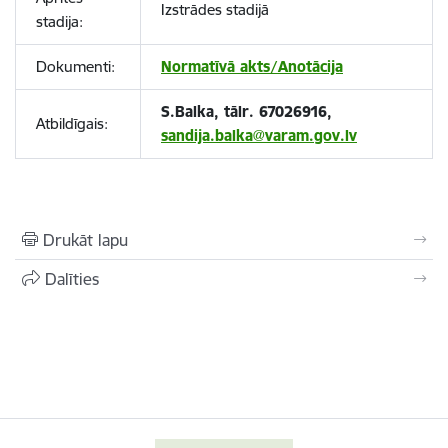
Izstrādes stadijā
stadija:
Dokumenti:
Normatīvā akts/Anotācija
S.Balka, tālr. 67026916,
Atbildīgais:
sandija.balka@varam.gov.lv
Drukāt lapu
Dalīties