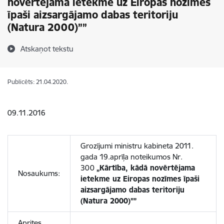
novērtējama ietekme uz Eiropas nozīmes
īpaši aizsargājamo dabas teritoriju
(Natura 2000)””
Atskaņot tekstu
Publicēts: 21.04.2020.
09.11.2016
Grozījumi ministru kabineta 2011.
gada 19.aprīļa noteikumos Nr.
300
„Kārtība, kādā novērtējama
Nosaukums:
ietekme uz Eiropas nozīmes īpaši
aizsargājamo dabas teritoriju
(Natura 2000)””
Aprites