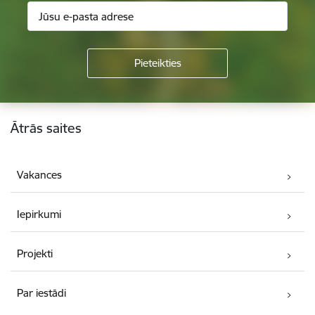
Kājene
Ātrās saites
Vakances
Iepirkumi
Projekti
Par iestādi