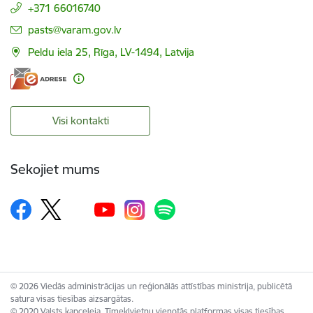
+371 66016740
E-pasts:
pasts@varam.gov.lv
Peldu iela 25, Rīga, LV-1494, Latvija
Visi kontakti
Sekojiet mums
© 2026 Viedās administrācijas un reģionālās attīstības ministrija, publicētā
satura visas tiesības aizsargātas.
© 2020 Valsts kanceleja, Tīmekļvietņu vienotās platformas visas tiesības