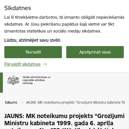
Pāriet uz lapas saturu
Sīkdatnes
Spied
lai meklētu
Enter
Lai šī tīmekļvietne darbotos, tā izmanto obligāti nepieciešamās
sīkdatnes. Ar Jūsu piekrišanu papildus šajā vietnē var tikt
izmantotas statistikas un sociālo mediju sīkdatnes.
Lūdzu, atzīmējiet savu izvēli:
Noraidīt
Apstiprināt visas
Pārvaldīt sīkdatnes
Sākums
JAUNS: MK noteikumu projekts “Grozījumi Ministru kabineta 1999. 
JAUNS: MK noteikumu projekts “Grozījumi
Ministru kabineta 1999. gada 6. aprīļa