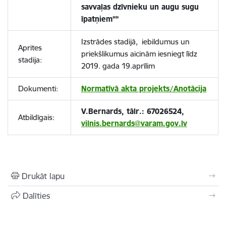
savvaļas dzīvnieku un augu sugu
īpatņiem””
Izstrādes stadijā, iebildumus un
Aprites
priekšlikumus aicinām iesniegt līdz
stadija:
2019. gada 19.aprīlim
Dokumenti:
Normatīvā akta projekts/Anotācija
V.Bernards, tālr.: 67026524,
Atbildīgais:
vilnis.bernards@varam.gov.lv
Drukāt lapu
Dalīties