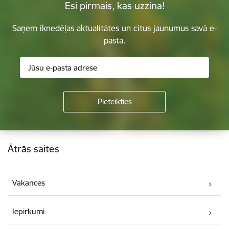
Esi pirmais, kas uzzina!
Saņem iknedēļas aktualitātes un citus jaunumus savā e-
pastā.
Kājene
Ātrās saites
Vakances
Iepirkumi