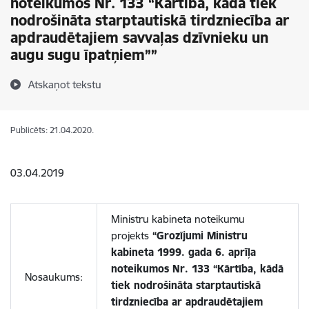
noteikumos Nr. 133 “Kārtība, kādā tiek
nodrošināta starptautiskā tirdzniecība ar
apdraudētajiem savvaļas dzīvnieku un
augu sugu īpatņiem””
Atskaņot tekstu
Publicēts: 21.04.2020.
03.04.2019
Ministru kabineta noteikumu
projekts
“Grozījumi Ministru
kabineta 1999. gada 6. aprīļa
noteikumos Nr. 133 “Kārtība, kādā
Nosaukums:
tiek nodrošināta starptautiskā
tirdzniecība ar apdraudētajiem