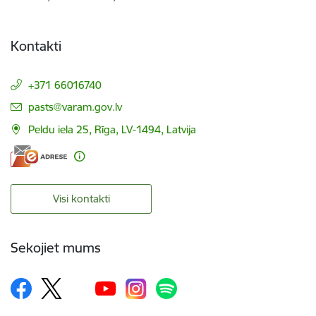
Kontakti
+371 66016740
E-pasts:
pasts@varam.gov.lv
Peldu iela 25, Rīga, LV-1494, Latvija
Visi kontakti
Sekojiet mums