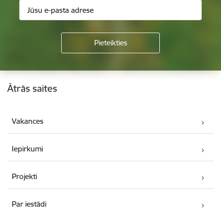
Kājene
Ātrās saites
Vakances
Iepirkumi
Projekti
Par iestādi