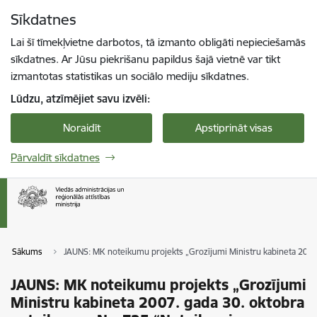
Pāriet uz lapas saturu
Sīkdatnes
Spied
lai meklētu
Enter
Lai šī tīmekļvietne darbotos, tā izmanto obligāti nepieciešamās
sīkdatnes. Ar Jūsu piekrišanu papildus šajā vietnē var tikt
izmantotas statistikas un sociālo mediju sīkdatnes.
Lūdzu, atzīmējiet savu izvēli:
Noraidīt
Apstiprināt visas
Pārvaldīt sīkdatnes
Sākums
JAUNS: MK noteikumu projekts „Grozījumi Ministru kabineta 2007
JAUNS: MK noteikumu projekts „Grozījumi
Ministru kabineta 2007. gada 30. oktobra