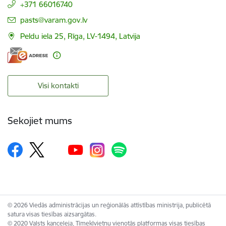
+371 66016740
E-pasts:
pasts@varam.gov.lv
Peldu iela 25, Rīga, LV-1494, Latvija
Visi kontakti
Sekojiet mums
© 2026 Viedās administrācijas un reģionālās attīstības ministrija, publicētā
satura visas tiesības aizsargātas.
© 2020 Valsts kanceleja, Tīmekļvietņu vienotās platformas visas tiesības