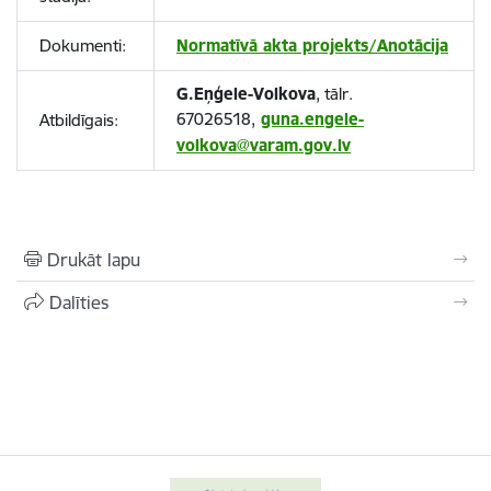
Dokumenti:
Normatīvā akta projekts/Anotācija
G.Eņģele-Volkova
, tālr.
67026518,
guna.engele-
Atbildīgais:
volkova@varam.gov.lv
Drukāt lapu
Dalīties