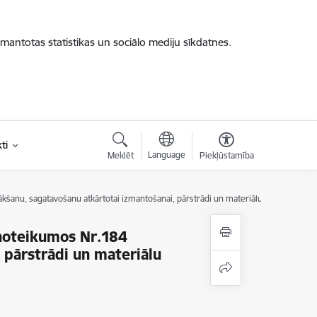
zmantotas statistikas un sociālo mediju sīkdatnes.
ti
Language
Meklēt
Piekļūstamība
kšanu, sagatavošanu atkārtotai izmantošanai, pārstrādi un materiālu reģenerāciju”
 noteikumos Nr.184
 pārstrādi un materiālu