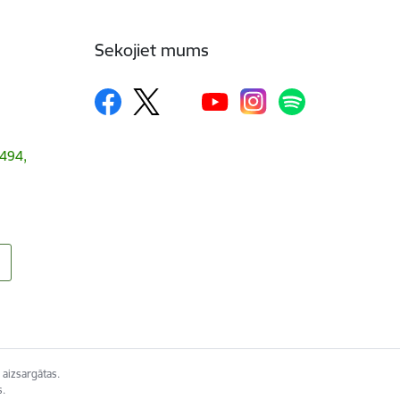
Sekojiet mums
1494,
 aizsargātas.
s.