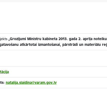
jekts
„Grozījumi Ministru kabineta 2013. gada 2. aprīļa notei
gatavošanu atkārtotai izmantošanai, pārstrādi un materiālu re
ācija
sts:
natalija.slaidina@varam.gov.lv