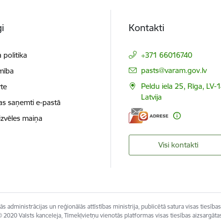
i
Kontakti
 politika
+371 66016740
E-pasts:
pasts@varam.gov.lv
mība
Peldu iela 25, Rīga, LV-
te
Latvija
as saņemti e-pastā
izvēles maiņa
Visi kontakti
s administrācijas un reģionālās attīstības ministrija, publicētā satura visas tiesības
 2020 Valsts kanceleja, Tīmekļvietņu vienotās platformas visas tiesības aizsargāta