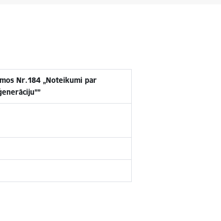
kumos Nr.184 „Noteikumi par
ģenerāciju””