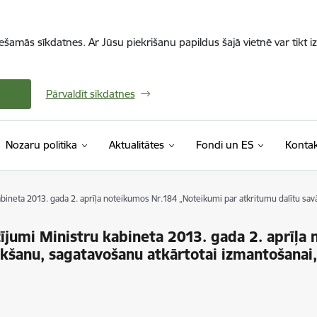
iešamās sīkdatnes. Ar Jūsu piekrišanu papildus šajā vietnē var tikt i
Pārvaldīt sīkdatnes
Nozaru politika
Aktualitātes
Fondi un ES
Kontak
ineta 2013. gada 2. aprīļa noteikumos Nr.184 „Noteikumi par atkritumu dalītu savā
jumi Ministru kabineta 2013. gada 2. aprīļa
kšanu, sagatavošanu atkārtotai izmantošanai,