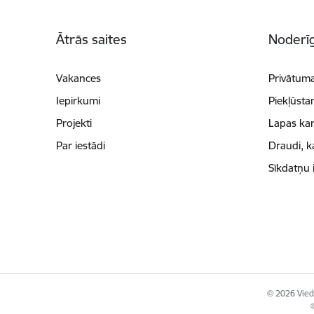
Kājene
Ātrās saites
Noderīg
Vakances
Privātuma
Iepirkumi
Piekļūsta
Projekti
Lapas kar
Par iestādi
Draudi, k
Sīkdatņu 
© 2026 Viedā
©