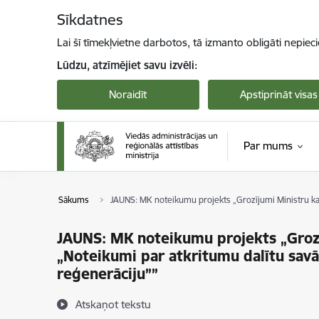
Pāriet uz lapas saturu
Sīkdatnes
Lai šī tīmekļvietne darbotos, tā izmanto obligāti nepiec
Lūdzu, atzīmējiet savu izvēli:
Noraidīt
Apstiprināt visas
Par mums
Sākums
JAUNS: MK noteikumu projekts „Grozījumi Ministru kab
JAUNS: MK noteikumu projekts „Grozī
„Noteikumi par atkritumu dalītu savā
reģenerāciju””
Atskaņot tekstu