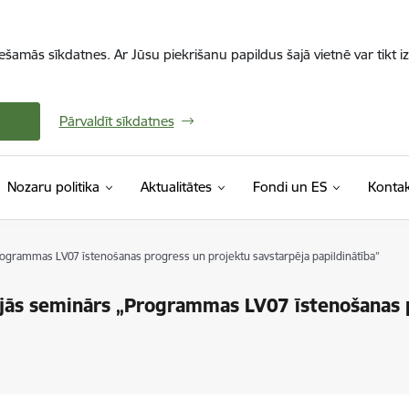
iešamās sīkdatnes. Ar Jūsu piekrišanu papildus šajā vietnē var tikt i
Pārvaldīt sīkdatnes
Nozaru politika
Aktualitātes
Fondi un ES
Kontak
ogrammas LV07 īstenošanas progress un projektu savstarpēja papildinātība”
jās seminārs „Programmas LV07 īstenošanas 