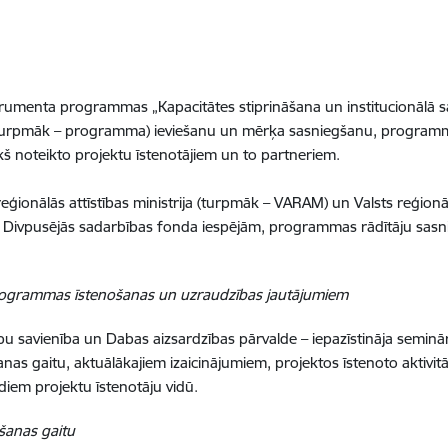
trumenta programmas „Kapacitātes stiprināšana un institucionālā sa
m” (turpmāk – programma) ieviešanu un mērķa sasniegšanu, progra
 noteikto projektu īstenotājiem un to partneriem.
ionālās attīstības ministrija (turpmāk – VARAM) un Valsts reģionāla
. Divpusējās sadarbības fonda iespējām, programmas rādītāju sasn
rogrammas īstenošanas un uzraudzības jautājumiem
ību savienība un Dabas aizsardzības pārvalde – iepazīstināja seminā
gšanas gaitu, aktuālākajiem izaicinājumiem, projektos īstenoto akt
idiem projektu īstenotāju vidū.
ešanas gaitu