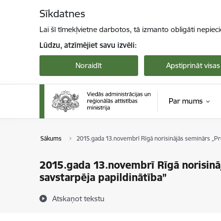
Pāriet uz lapas saturu
Sīkdatnes
Lai šī tīmekļvietne darbotos, tā izmanto obligāti nepiec
Lūdzu, atzīmējiet savu izvēli:
Noraidīt
Apstiprināt visas
Par mums
Sākums
2015.gada 13.novembrī Rīgā norisinājās seminārs „Pr
2015.gada 13.novembrī Rīgā norisinā
savstarpēja papildinātība”
Atskaņot tekstu