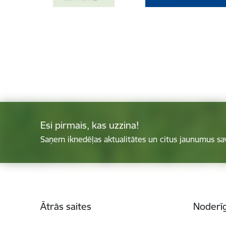
Esi pirmais, kas uzzina!
Saņem iknedēļas aktualitātes un citus jaunumus sa
Kājene
Ātrās saites
Noderīg