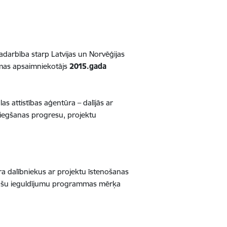
darbība starp Latvijas un Norvēģijas
mmas apsaimniekotājs
2015.gada
s attistības aģentūra – dalījās ar
iegšanas progresu, projektu
ra dalībniekus ar projektu īstenošanas
ivitāšu ieguldījumu programmas mērķa