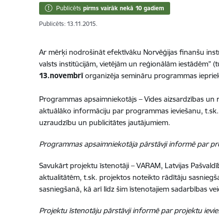
Publicēts
pirms vairāk nekā 10 gadiem
Publicēts: 13.11.2015.
Ar mērķi nodrošināt efektīvāku Norvēģijas finanšu ins
valsts institūcijām, vietējām un reģionālām iestādē
13.novembrī
organizēja semināru programmas iepriekš
Programmas apsaimniekotājs – Vides aizsardzības un reģ
aktuālāko informāciju par programmas ieviešanu, t.sk
uzraudzību un publicitātes jautājumiem.
Programmas apsaimniekotāja pārstāvji informē par p
Savukārt projektu īstenotāji – VARAM, Latvijas Pašvald
aktualitātēm, t.sk. projektos noteikto rādītāju sasnie
sasniegšanā, kā arī līdz šim īstenotajiem sadarbības ve
Projektu īstenotāju pārstāvji informē par projektu ievi