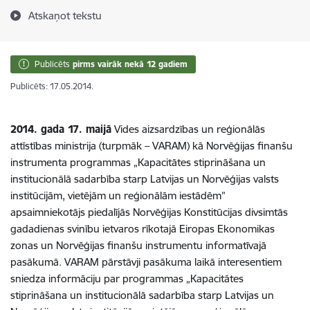
Atskaņot tekstu
Publicēts
pirms vairāk nekā 12 gadiem
Publicēts: 17.05.2014.
2014. gada 17. maijā
Vides aizsardzības un reģionālās
attīstības ministrija (turpmāk – VARAM) kā Norvēģijas finanšu
instrumenta programmas „Kapacitātes stiprināšana un
institucionālā sadarbība starp Latvijas un Norvēģijas valsts
institūcijām, vietējām un reģionālām iestādēm”
apsaimniekotājs piedalījās Norvēģijas Konstitūcijas divsimtās
gadadienas svinību ietvaros rīkotajā Eiropas Ekonomikas
zonas un Norvēģijas finanšu instrumentu informatīvajā
pasākumā. VARAM pārstāvji pasākuma laikā interesentiem
sniedza informāciju par programmas „Kapacitātes
stiprināšana un institucionālā sadarbība starp Latvijas un