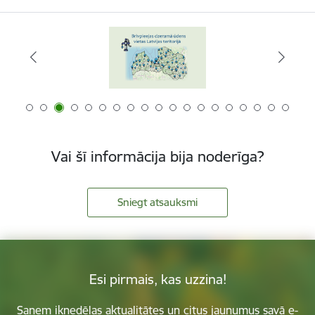
Vai šī informācija bija noderīga?
Sniegt atsauksmi
Esi pirmais, kas uzzina!
Saņem iknedēļas aktualitātes un citus jaunumus savā e-