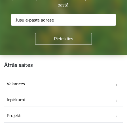
pastā.
Kājene
Ātrās saites
Vakances
Iepirkumi
Projekti