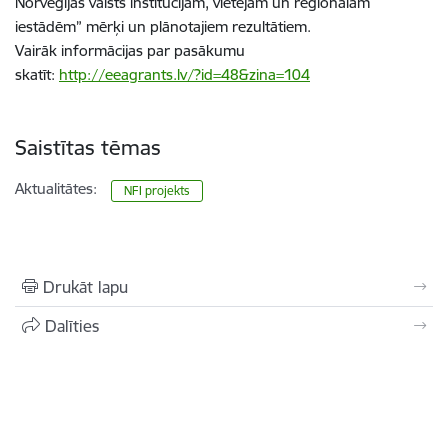
Norvēģijas valsts institūcijām, vietējām un reģionālām
iestādēm” mērķi un plānotajiem rezultātiem.
Vairāk informācijas par pasākumu
skatīt:
http://eeagrants.lv/?id=48&zina=104
Saistītas tēmas
Aktualitātes:
NFI projekts
Drukāt lapu
Dalīties