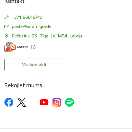
Kontakti
+371 66016740
E-pasts:
pasts@varam.gov.lv
Peldu iela 25, Rīga, LV-1494, Latvija
Visi kontakti
Sekojiet mums