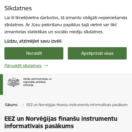
Pāriet uz lapas saturu
Sīkdatnes
Spied
lai meklētu
Enter
Lai šī tīmekļvietne darbotos, tā izmanto obligāti nepieciešamās
sīkdatnes. Ar Jūsu piekrišanu papildus šajā vietnē var tikt
izmantotas statistikas un sociālo mediju sīkdatnes.
Lūdzu, atzīmējiet savu izvēli:
Noraidīt
Apstiprināt visas
Pārvaldīt sīkdatnes
Sākums
EEZ un Norvēģijas finanšu instrumentu informatīvais pasākums
EEZ un Norvēģijas finanšu instrumentu
informatīvais pasākums