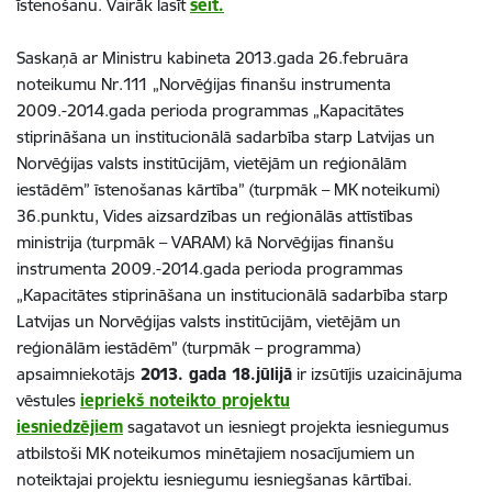
īstenošanu. Vairāk lasīt
šeit.
Saskaņā ar Ministru kabineta 2013.gada 26.februāra
noteikumu Nr.111 „Norvēģijas finanšu instrumenta
2009.-2014.gada perioda programmas „Kapacitātes
stiprināšana un institucionālā sadarbība starp Latvijas un
Norvēģijas valsts institūcijām, vietējām un reģionālām
iestādēm” īstenošanas kārtība” (turpmāk – MK noteikumi)
36.punktu, Vides aizsardzības un reģionālās attīstības
ministrija (turpmāk – VARAM) kā Norvēģijas finanšu
instrumenta 2009.-2014.gada perioda programmas
„Kapacitātes stiprināšana un institucionālā sadarbība starp
Latvijas un Norvēģijas valsts institūcijām, vietējām un
reģionālām iestādēm” (turpmāk – programma)
apsaimniekotājs
2013. gada 18.jūlijā
ir izsūtījis uzaicinājuma
vēstules
iepriekš noteikto projektu
iesniedzējiem
sagatavot un iesniegt projekta iesniegumus
atbilstoši MK noteikumos minētajiem nosacījumiem un
noteiktajai projektu iesniegumu iesniegšanas kārtībai.