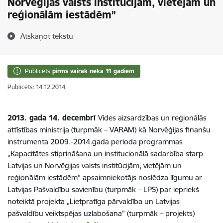
Norvēģijas valsts institūcijām, vietējām un
reģionālām iestādēm”
Atskaņot tekstu
Publicēts
pirms vairāk nekā 11 gadiem
Publicēts: 14.12.2014.
2013. gada 14. decembrī
Vides aizsardzības un reģionālās
attīstības ministrija (turpmāk – VARAM) kā Norvēģijas finanšu
instrumenta 2009.-2014.gada perioda programmas
„Kapacitātes stiprināšana un institucionālā sadarbība starp
Latvijas un Norvēģijas valsts institūcijām, vietējām un
reģionālām iestādēm” apsaimniekotājs noslēdza līgumu ar
Latvijas Pašvaldību savienību (turpmāk – LPS) par iepriekš
noteiktā projekta „Lietpratīga pārvaldība un Latvijas
pašvaldību veiktspējas uzlabošana” (turpmāk – projekts)