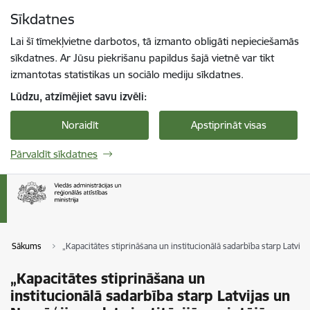
Pāriet uz lapas saturu
Sīkdatnes
Spied
lai meklētu
Enter
Lai šī tīmekļvietne darbotos, tā izmanto obligāti nepieciešamās
sīkdatnes. Ar Jūsu piekrišanu papildus šajā vietnē var tikt
izmantotas statistikas un sociālo mediju sīkdatnes.
Lūdzu, atzīmējiet savu izvēli:
Noraidīt
Apstiprināt visas
Pārvaldīt sīkdatnes
Sākums
„Kapacitātes stiprināšana un institucionālā sadarbība starp Latvij
„Kapacitātes stiprināšana un
institucionālā sadarbība starp Latvijas un