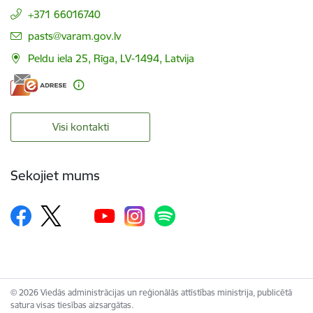
+371 66016740
E-pasts:
pasts@varam.gov.lv
Peldu iela 25, Rīga, LV-1494, Latvija
Visi kontakti
Sekojiet mums
© 2026 Viedās administrācijas un reģionālās attīstības ministrija, publicētā
satura visas tiesības aizsargātas.