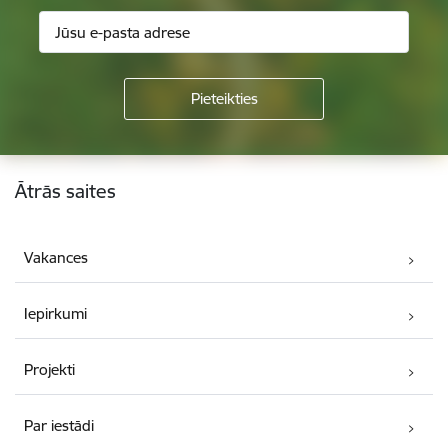
Kājene
Ātrās saites
Vakances
Iepirkumi
Projekti
Par iestādi