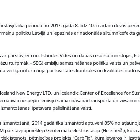
 pārstāvji laika periodā no 2017. gada 8. līdz 10. martam devās pie
ārmaiņu politiku Latvijā un iepazinās ar nacionālās siltumnīcefekta 
ar pārstāvjiem no Islandes Vides un dabas resursu ministrijas, Is
gāzu (turpmāk – SEG) emisiju samazināšanas politiku valsts un pašva
ta vērtīga informācija par kvalitātes kontroles un kvalitātes nodr
 Iceland New Energy LTD. un Icelandic Center of Excellence for Su
lternatīvām iespējām emisiju samazināšanai transporta un zivsaimni
zmantošanas īpatsvara palielināšana valstī.
su izmantošanā, 2014 gadā tika izmantoti aptuveni 85% no atjaun
ārstāvji apmeklēja Ģeotermālo elektrostaciju (Hellisheiði), kura at
 tiek īstenots pētniecības projekts “CarbFix”, kura ietvaros ir izs