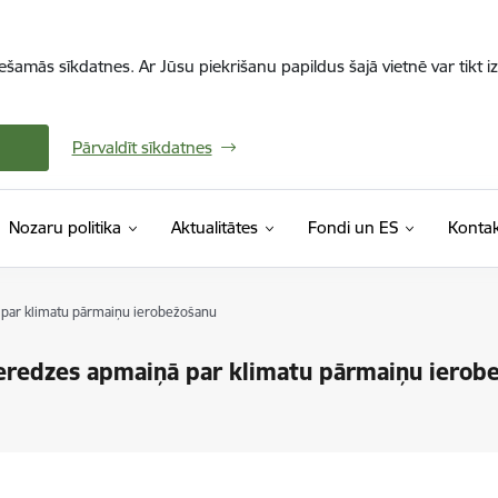
iešamās sīkdatnes. Ar Jūsu piekrišanu papildus šajā vietnē var tikt i
Pārvaldīt sīkdatnes
Nozaru politika
Aktualitātes
Fondi un ES
Kontak
ā par klimatu pārmaiņu ierobežošanu
pieredzes apmaiņā par klimatu pārmaiņu ierob