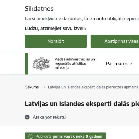
Pāriet uz lapas saturu
Sīkdatnes
Lai šī tīmekļvietne darbotos, tā izmanto obligāti nepiec
Lūdzu, atzīmējiet savu izvēli:
Noraidīt
Apstiprināt visas
Par mums
Sākums
Latvijas un Islandes eksperti dalās pieredzes apmaiņ
Latvijas un Islandes eksperti dalās 
Atskaņot tekstu
Publicēts
pirms vairāk nekā 9 gadiem