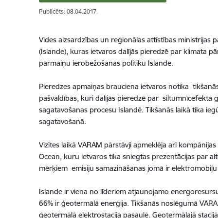
Publicēts: 08.04.2017.
Vides aizsardzības un reģionālas attīstības ministrijas
(Islande), kuras ietvaros dalījās pieredzē par klimata p
pārmaiņu ierobežošanas politiku Islandē.
Pieredzes apmaiņas brauciena ietvaros notika tikšanās 
pašvaldības, kuri dalījās pieredzē par siltumnīcefekta 
sagatavošanas procesu Islandē. Tikšanās laikā tika iegū
sagatavošanā.
Vizītes laikā VARAM pārstāvji apmeklēja arī kompānijas
Ocean, kuru ietvaros tika sniegtas prezentācijas par a
mērķiem emisiju samazināšanas jomā ir elektromobiļu i
Islande ir viena no līderiem atjaunojamo energoresur
66% ir ģeotermālā enerģija. Tikšanās noslēgumā VARAM p
ģeotermālā elektrostacija pasaulē. Ģeotermālajā stacijā