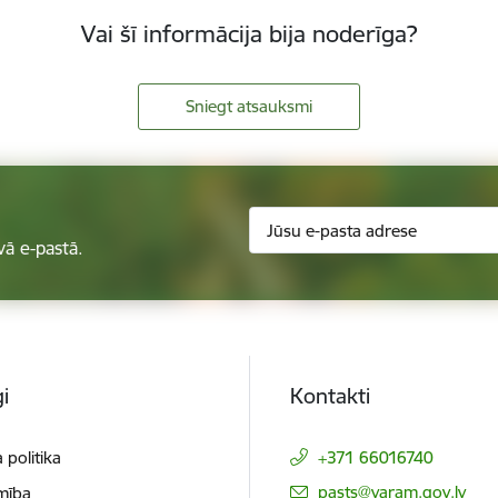
Vai šī informācija bija noderīga?
Sniegt atsauksmi
vā e-pastā.
i
Kontakti
 politika
+371 66016740
E-pasts:
pasts@varam.gov.lv
mība