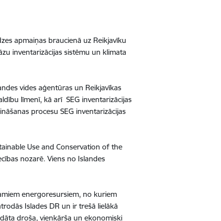
redzes apmaiņas braucienā uz Reikjavīku
gāzu inventarizācijas sistēmu un klimata
landes vides aģentūras un Reikjavīkas
ldību līmenī, kā arī SEG inventarizācijas
ošināšanas procesu SEG inventarizācijas
stainable Use and Conservation of the
ecības nozarē. Viens no Islandes
ojamiem energoresursiem, no kuriem
rodās Islades DR un ir trešā lielākā
trādāta droša, vienkārša un ekonomiski