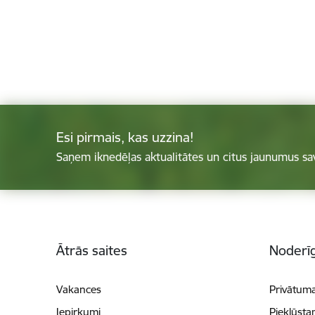
Esi pirmais, kas uzzina!
Saņem iknedēļas aktualitātes un citus jaunumus sa
Kājene
Ātrās saites
Noderīg
Vakances
Privātuma
Iepirkumi
Piekļūsta