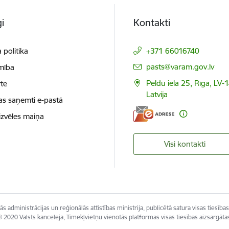
i
Kontakti
 politika
+371 66016740
E-pasts:
pasts@varam.gov.lv
mība
Peldu iela 25, Rīga, LV-
te
Latvija
as saņemti e-pastā
izvēles maiņa
Visi kontakti
s administrācijas un reģionālās attīstības ministrija, publicētā satura visas tiesības
 2020 Valsts kanceleja, Tīmekļvietņu vienotās platformas visas tiesības aizsargāta