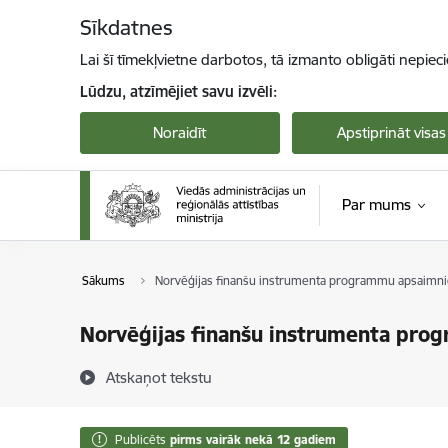
Pāriet uz lapas saturu
Sīkdatnes
Lai šī tīmekļvietne darbotos, tā izmanto obligāti nepiec
Lūdzu, atzīmējiet savu izvēli:
Noraidīt
Apstiprināt visas
Par mums
Sākums
Norvēģijas finanšu instrumenta programmu apsaimni
Norvēģijas finanšu instrumenta pro
Atskaņot tekstu
Publicēts
pirms vairāk nekā 12 gadiem