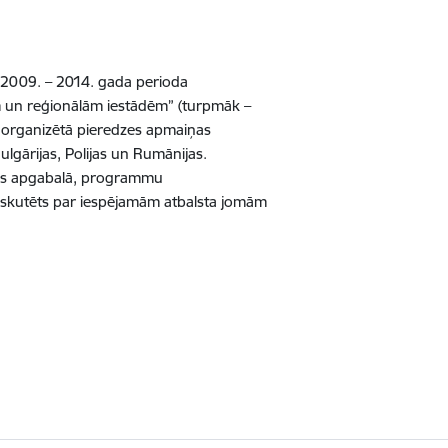
ta 2009. – 2014. gada perioda
jām un reģionālām iestādēm” (turpmāk –
- organizētā pieredzes apmaiņas
lgārijas, Polijas un Rumānijas.
roms apgabalā, programmu
 diskutēts par iespējamām atbalsta jomām