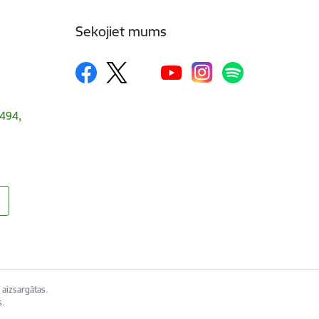
Sekojiet mums
1494,
 aizsargātas.
s.