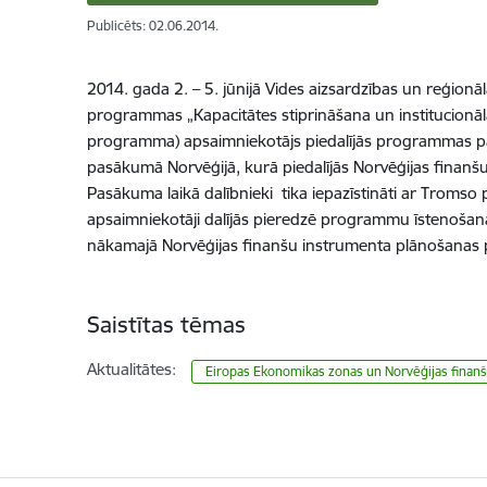
Publicēts: 02.06.2014.
2014. gada 2. – 5. jūnijā Vides aizsardzības un reģionā
programmas „Kapacitātes stiprināšana un institucionālā
programma) apsaimniekotājs piedalījās programmas part
pasākumā Norvēģijā, kurā piedalījās Norvēģijas finanšu
Pasākuma laikā dalībnieki tika iepazīstināti ar Tromso
apsaimniekotāji dalījās pieredzē programmu īstenošanas
nākamajā Norvēģijas finanšu instrumenta plānošanas 
Saistītas tēmas
Aktualitātes:
Eiropas Ekonomikas zonas un Norvēģijas finanš