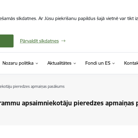
iešamās sīkdatnes. Ar Jūsu piekrišanu papildus šajā vietnē var tikt i
Pārvaldīt sīkdatnes
Nozaru politika
Aktualitātes
Fondi un ES
Kontak
ekotāju pieredzes apmaiņas pasākums
grammu apsaimniekotāju pieredzes apmaiņas