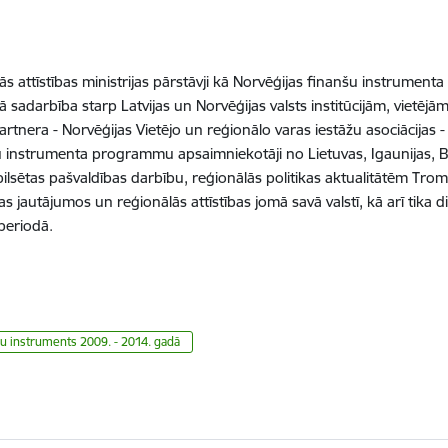
lās attīstības ministrijas pārstāvji kā Norvēģijas finanšu instrumen
 sadarbība starp Latvijas un Norvēģijas valsts institūcijām, vietē
nera - Norvēģijas Vietējo un reģionālo varas iestāžu asociācijas 
 instrumenta programmu apsaimniekotāji no Lietuvas, Igaunijas, Bu
 pilsētas pašvaldības darbību, reģionālās politikas aktualitātēm T
 jautājumos un reģionālās attīstības jomā savā valstī, kā arī tika
periodā.
u instruments 2009. - 2014. gadā