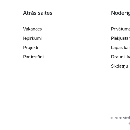
Kājene
Ātrās saites
Noderīg
Vakances
Privātuma
Iepirkumi
Piekļūsta
Projekti
Lapas kar
Par iestādi
Draudi, k
Sīkdatņu 
© 2026 Viedā
©