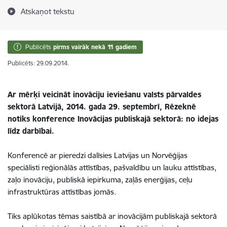
Atskaņot tekstu
Publicēts
pirms vairāk nekā 11 gadiem
Publicēts: 29.09.2014.
Ar mērķi veicināt inovāciju ieviešanu valsts pārvaldes
sektorā Latvijā, 2014. gada 29. septembrī, Rēzeknē
notiks konference Inovācijas publiskajā sektorā: no idejas
līdz darbībai.
Konferencē ar pieredzi dalīsies Latvijas un Norvēģijas
speciālisti reģionālās attīstības, pašvaldību un lauku attīstības,
zaļo inovāciju, publiskā iepirkuma, zaļās enerģijas, ceļu
infrastruktūras attīstības jomās.
Tiks aplūkotas tēmas saistībā ar inovācijām publiskajā sektorā