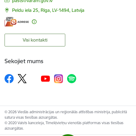
E-pasts:
pasts@varam.gov.lv
Peldu iela 25, Rīga, LV-1494, Latvija
Visi kontakti
Sekojiet mums
© 2026 Viedās administrācijas un reģionālās attīstības ministrija, publicētā
satura visas tiesības aizsargātas.
© 2020 Valsts kanceleja, Tīmekļvietņu vienotās platformas visas tiesības
aizsargātas.