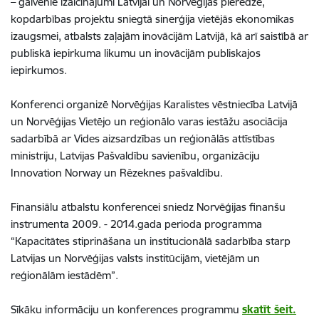
– galvenie izaicinājumi Latvijai un Norvēģijas pieredze,
kopdarbības projektu sniegtā sinerģija vietējās ekonomikas
izaugsmei, atbalsts zaļajām inovācijām Latvijā, kā arī saistībā ar
publiskā iepirkuma likumu un inovācijām publiskajos
iepirkumos.
Konferenci organizē Norvēģijas Karalistes vēstniecība Latvijā
un Norvēģijas Vietējo un reģionālo varas iestāžu asociācija
sadarbībā ar Vides aizsardzības un reģionālās attīstības
ministriju, Latvijas Pašvaldību savienību, organizāciju
Innovation Norway un Rēzeknes pašvaldību.
Finansiālu atbalstu konferencei sniedz Norvēģijas finanšu
instrumenta 2009. - 2014.gada perioda programma
“Kapacitātes stiprināšana un institucionālā sadarbība starp
Latvijas un Norvēģijas valsts institūcijām, vietējām un
reģionālām iestādēm”.
Sīkāku informāciju un konferences programmu
skatīt šeit.