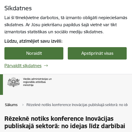
Pāriet uz lapas saturu
Sīkdatnes
Spied
lai meklētu
Enter
Lai šī tīmekļvietne darbotos, tā izmanto obligāti nepieciešamās
sīkdatnes. Ar Jūsu piekrišanu papildus šajā vietnē var tikt
izmantotas statistikas un sociālo mediju sīkdatnes.
Lūdzu, atzīmējiet savu izvēli:
Noraidīt
Apstiprināt visas
Pārvaldīt sīkdatnes
Sākums
Rēzeknē notiks konference Inovācijas publiskajā sektorā: no idejas
Rēzeknē notiks konference Inovācijas
publiskajā sektorā: no idejas līdz darbībai