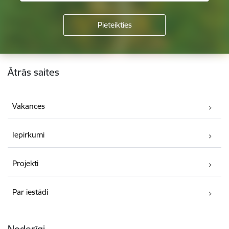
Kājene
Ātrās saites
Vakances
Iepirkumi
Projekti
Par iestādi