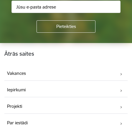
Kājene
Ātrās saites
Vakances
Iepirkumi
Projekti
Par iestādi