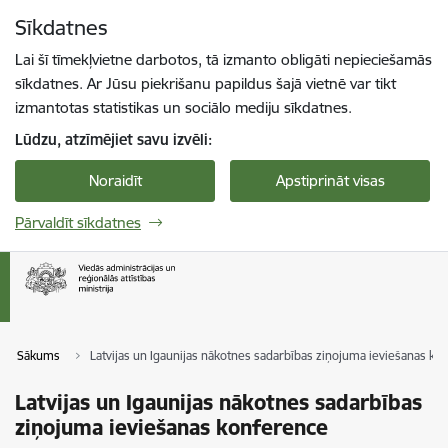
Pāriet uz lapas saturu
Sīkdatnes
Spied
lai meklētu
Enter
Lai šī tīmekļvietne darbotos, tā izmanto obligāti nepieciešamās
sīkdatnes. Ar Jūsu piekrišanu papildus šajā vietnē var tikt
izmantotas statistikas un sociālo mediju sīkdatnes.
Lūdzu, atzīmējiet savu izvēli:
Noraidīt
Apstiprināt visas
Pārvaldīt sīkdatnes
Sākums
Latvijas un Igaunijas nākotnes sadarbības ziņojuma ieviešanas k
Latvijas un Igaunijas nākotnes sadarbības
ziņojuma ieviešanas konference