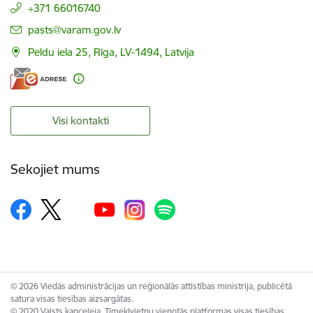
+371 66016740
E-pasts:
pasts@varam.gov.lv
Peldu iela 25, Rīga, LV-1494, Latvija
Visi kontakti
Sekojiet mums
© 2026 Viedās administrācijas un reģionālās attīstības ministrija, publicētā
satura visas tiesības aizsargātas.
© 2020 Valsts kanceleja, Tīmekļvietņu vienotās platformas visas tiesības