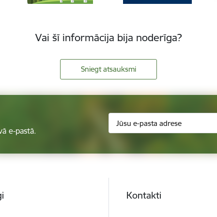
Vai šī informācija bija noderīga?
Sniegt atsauksmi
vā e-pastā.
i
Kontakti