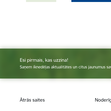
Esi pirmais, kas uzzina!
Saņem iknedēļas aktualitātes un citus jaunumus sa
Kājene
Ātrās saites
Noderīg