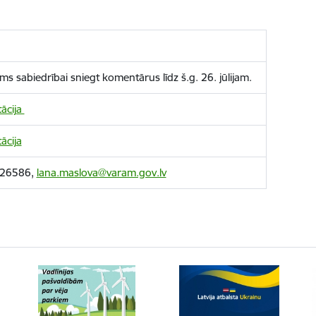
ms sabiedrībai sniegt komentārus līdz š.g. 26. jūlijam.
ācija
ācija
26586
,
lana.maslova@varam.gov.lv