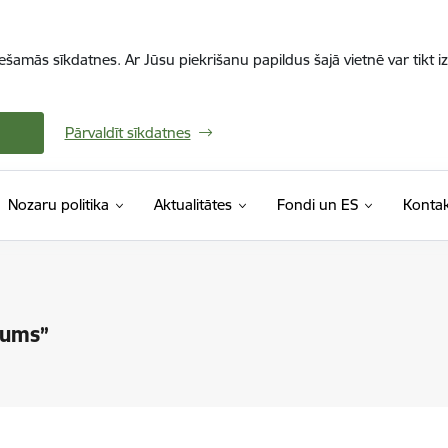
iešamās sīkdatnes. Ar Jūsu piekrišanu papildus šajā vietnē var tikt i
Pārvaldīt sīkdatnes
Nozaru politika
Aktualitātes
Fondi un ES
Kontak
kums”