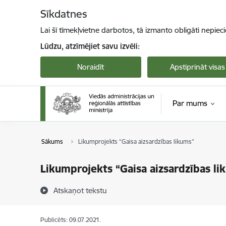
Pāriet uz lapas saturu
Sīkdatnes
Lai šī tīmekļvietne darbotos, tā izmanto obligāti nepiec
Lūdzu, atzīmējiet savu izvēli:
Noraidīt
Apstiprināt visas
Par mums
Sākums
Likumprojekts “Gaisa aizsardzības likums”
Likumprojekts “Gaisa aizsardzības li
Atskaņot tekstu
Publicēts: 09.07.2021.