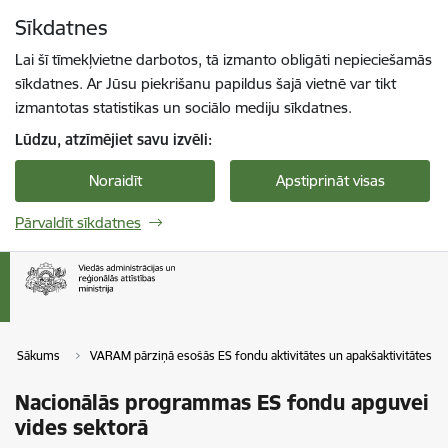
Pāriet uz lapas saturu
Sīkdatnes
Spied
lai meklētu
Enter
Lai šī tīmekļvietne darbotos, tā izmanto obligāti nepieciešamās
sīkdatnes. Ar Jūsu piekrišanu papildus šajā vietnē var tikt
izmantotas statistikas un sociālo mediju sīkdatnes.
Lūdzu, atzīmējiet savu izvēli:
Noraidīt
Apstiprināt visas
Pārvaldīt sīkdatnes
Sākums
VARAM pārziņā esošās ES fondu aktivitātes un apakšaktivitātes
Nacionālās programmas ES fondu apguvei
vides sektorā