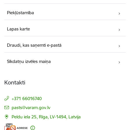
Piekļūstamība
Lapas karte
Draudi, kas saņemti e-pastā
Sīkdatņu izvēles maiņa
Kontakti
+371 66016740
E-pasts:
pasts@varam.gov.lv
Peldu iela 25, Rīga, LV-1494, Latvija