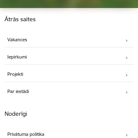
Kājene
Ātrās saites
Vakances
Iepirkumi
Projekti
Par iestādi
Noderīgi
Privātuma politika