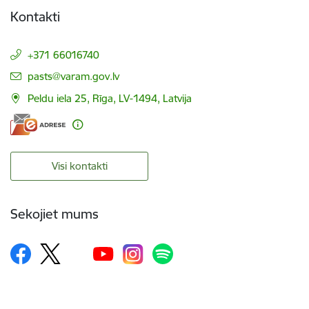
Kontakti
+371 66016740
E-pasts:
pasts@varam.gov.lv
Peldu iela 25, Rīga, LV-1494, Latvija
Visi kontakti
Sekojiet mums