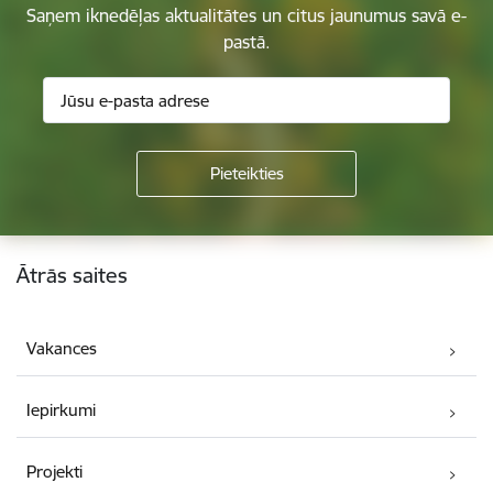
Saņem iknedēļas aktualitātes un citus jaunumus savā e-
pastā.
Kājene
Ātrās saites
Vakances
Iepirkumi
Projekti