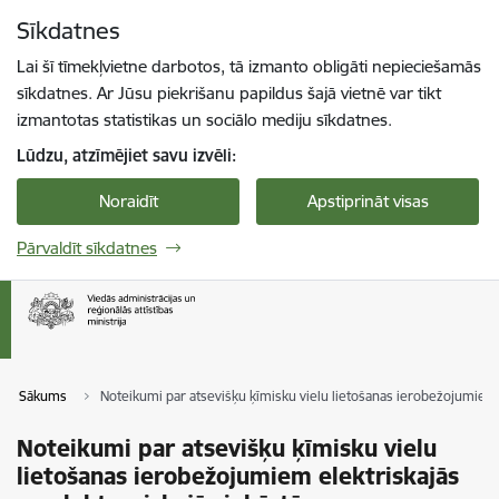
Pāriet uz lapas saturu
Sīkdatnes
Spied
lai meklētu
Enter
Lai šī tīmekļvietne darbotos, tā izmanto obligāti nepieciešamās
sīkdatnes. Ar Jūsu piekrišanu papildus šajā vietnē var tikt
izmantotas statistikas un sociālo mediju sīkdatnes.
Lūdzu, atzīmējiet savu izvēli:
Noraidīt
Apstiprināt visas
Pārvaldīt sīkdatnes
Sākums
Noteikumi par atsevišķu ķīmisku vielu lietošanas ierobežojumiem e
Noteikumi par atsevišķu ķīmisku vielu
lietošanas ierobežojumiem elektriskajās