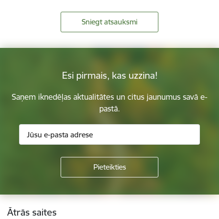
Sniegt atsauksmi
Esi pirmais, kas uzzina!
Saņem iknedēļas aktualitātes un citus jaunumus savā e-
pastā.
Kājene
Ātrās saites