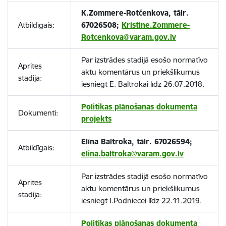
K.Zommere-Rotčenkova, tālr.
Atbildīgais:
67026508;
Kristine.Zommere-
Rotcenkova@varam.gov.lv
Par izstrādes stadijā esošo normatīvo
Aprites
aktu komentārus un priekšlikumus
stadija:
iesniegt E. Baltrokai līdz 26.07.2018.
Politikas plānošanas dokumenta
Dokumenti:
projekts
Elīna Baltroka, tālr. 67026594;
Atbildīgais:
elina.baltroka@varam.gov.lv
Par izstrādes stadijā esošo normatīvo
Aprites
aktu komentārus un priekšlikumus
stadija:
iesniegt I.Podniecei līdz 22.11.2019.
Politikas plānošanas dokumenta