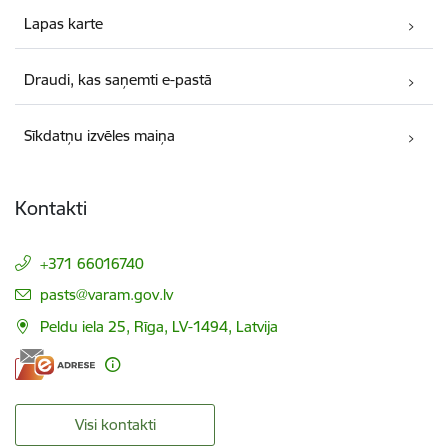
Lapas karte
Draudi, kas saņemti e-pastā
Sīkdatņu izvēles maiņa
Kontakti
+371 66016740
E-pasts:
pasts@varam.gov.lv
Peldu iela 25, Rīga, LV-1494, Latvija
Visi kontakti