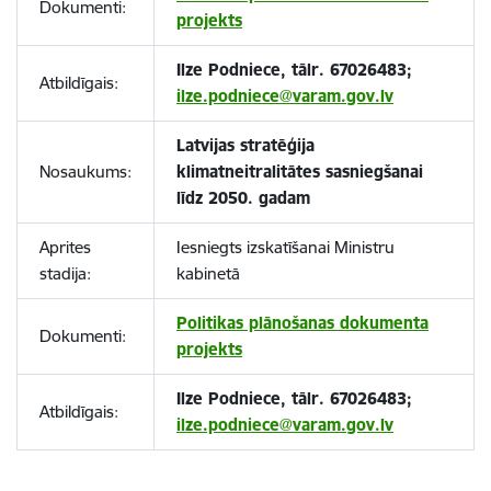
Dokumenti:
projekts
Ilze Podniece, tālr. 67026483;
Atbildīgais:
ilze.podniece@varam.gov.lv
Latvijas stratēģija
Nosaukums:
klimatneitralitātes sasniegšanai
līdz 2050. gadam
Aprites
Iesniegts izskatīšanai Ministru
stadija:
kabinetā
Politikas plānošanas dokumenta
Dokumenti:
projekts
Ilze Podniece, tālr. 67026483;
Atbildīgais:
ilze.podniece@varam.gov.lv