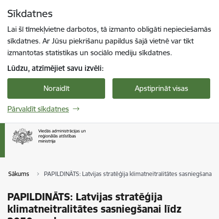
Pāriet uz lapas saturu
Sīkdatnes
Spied
lai meklētu
Enter
Lai šī tīmekļvietne darbotos, tā izmanto obligāti nepieciešamās
sīkdatnes. Ar Jūsu piekrišanu papildus šajā vietnē var tikt
izmantotas statistikas un sociālo mediju sīkdatnes.
Lūdzu, atzīmējiet savu izvēli:
Noraidīt
Apstiprināt visas
Pārvaldīt sīkdatnes
Sākums
PAPILDINĀTS: Latvijas stratēģija klimatneitralitātes sasniegšanai 
PAPILDINĀTS: Latvijas stratēģija
klimatneitralitātes sasniegšanai līdz