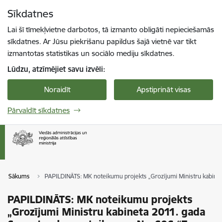
Pāriet uz lapas saturu
Sīkdatnes
Spied
lai meklētu
Enter
Lai šī tīmekļvietne darbotos, tā izmanto obligāti nepieciešamās
sīkdatnes. Ar Jūsu piekrišanu papildus šajā vietnē var tikt
izmantotas statistikas un sociālo mediju sīkdatnes.
Lūdzu, atzīmējiet savu izvēli:
Noraidīt
Apstiprināt visas
Pārvaldīt sīkdatnes
Sākums
PAPILDINĀTS: MK noteikumu projekts „Grozījumi Ministru kabineta
PAPILDINĀTS: MK noteikumu projekts
„Grozījumi Ministru kabineta 2011. gada