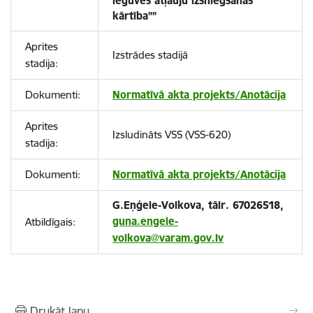
ieguves atļauju izsniegšanas
kārtība””
Aprites
Izstrādes stadijā
stadija:
Dokumenti:
Normatīvā akta projekts/Anotācija
Aprites
Izsludināts VSS (VSS-620)
stadija:
Dokumenti:
Normatīvā akta projekts/Anotācija
G.Eņģele-Volkova, tālr. 67026518,
guna.engele-
Atbildīgais:
volkova@varam.gov.lv
Drukāt lapu