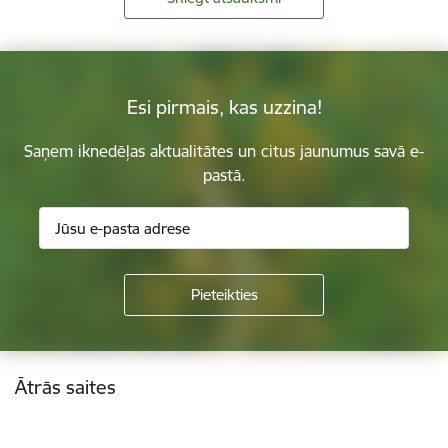
Esi pirmais, kas uzzina!
Saņem iknedēļas aktualitātes un citus jaunumus savā e-
pastā.
Kājene
Ātrās saites