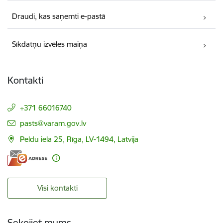
Draudi, kas saņemti e-pastā
Sīkdatņu izvēles maiņa
Kontakti
+371 66016740
E-pasts:
pasts@varam.gov.lv
Peldu iela 25, Rīga, LV-1494, Latvija
Visi kontakti
Sekojiet mums