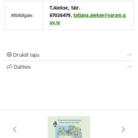
T.Alekse, tālr.
Atbildīgais:
67026479,
tatjana.alekse@varam.g
ov.lv
Drukāt lapu
Dalīties