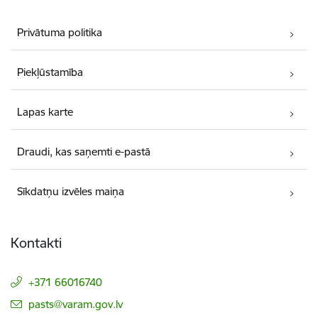
Privātuma politika
Piekļūstamība
Lapas karte
Draudi, kas saņemti e-pastā
Sīkdatņu izvēles maiņa
Kontakti
+371 66016740
E-pasts:
pasts@varam.gov.lv