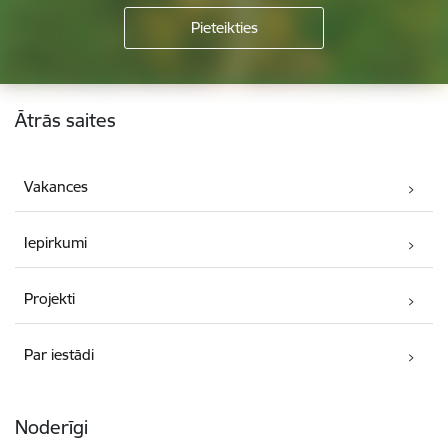
Kājene
Ātrās saites
Vakances
Iepirkumi
Projekti
Par iestādi
Noderīgi