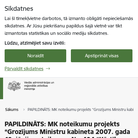
Pāriet uz lapas saturu
Sīkdatnes
Spied
lai meklētu
Enter
Lai šī tīmekļvietne darbotos, tā izmanto obligāti nepieciešamās
sīkdatnes. Ar Jūsu piekrišanu papildus šajā vietnē var tikt
izmantotas statistikas un sociālo mediju sīkdatnes.
Lūdzu, atzīmējiet savu izvēli:
Noraidīt
Apstiprināt visas
Pārvaldīt sīkdatnes
Sākums
PAPILDINĀTS: MK noteikumu projekts “Grozījums Ministru kabineta
PAPILDINĀTS: MK noteikumu projekts
“Grozījums Ministru kabineta 2007. gada