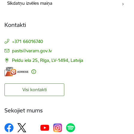
Sīkdatņu izvēles maiņa
Kontakti
+371 66016740
E-pasts:
pasts@varam.gov.lv
Peldu iela 25, Rīga, LV-1494, Latvija
Visi kontakti
Sekojiet mums