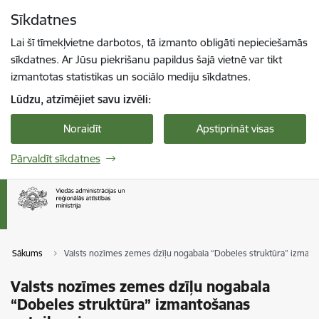
Pāriet uz lapas saturu
Sīkdatnes
Spied
lai meklētu
Enter
Lai šī tīmekļvietne darbotos, tā izmanto obligāti nepieciešamās
sīkdatnes. Ar Jūsu piekrišanu papildus šajā vietnē var tikt
izmantotas statistikas un sociālo mediju sīkdatnes.
Lūdzu, atzīmējiet savu izvēli:
Noraidīt
Apstiprināt visas
Pārvaldīt sīkdatnes
Sākums
Valsts nozīmes zemes dzīļu nogabala “Dobeles struktūra” izman
Valsts nozīmes zemes dzīļu nogabala
“Dobeles struktūra” izmantošanas