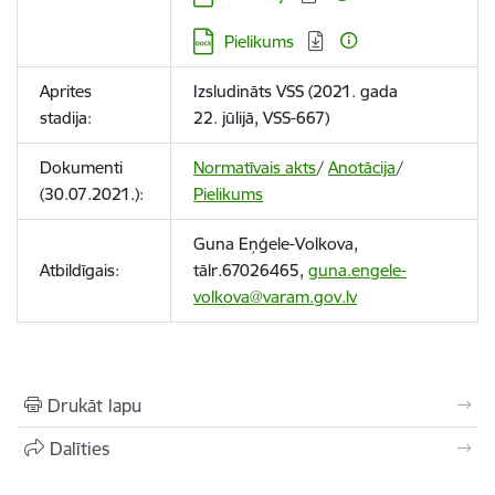
Lejupielādēt:
Pielikums
Aprites
Izsludināts VSS (2021. gada
stadija:
22. jūlijā, VSS-667)
Dokumenti
Normatīvais akts
/
Anotācija
/
(30.07.2021.):
Pielikums
Guna Eņģele-Volkova,
Atbildīgais:
tālr.67026465,
guna.engele-
volkova@varam.gov.lv
Drukāt lapu
Dalīties