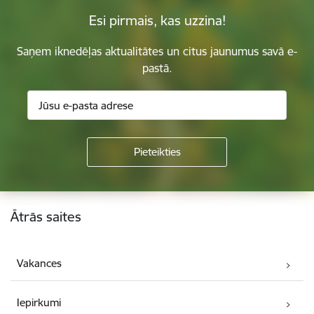
Esi pirmais, kas uzzina!
Saņem iknedēļas aktualitātes un citus jaunumus savā e-
pastā.
Kājene
Ātrās saites
Vakances
Iepirkumi