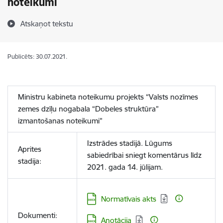
noteikumi
Atskaņot tekstu
Publicēts: 30.07.2021.
Ministru kabineta noteikumu projekts “
Valsts nozīmes
zemes dzīļu nogabala “Dobeles struktūra”
izmantošanas noteikumi
”
Izstrādes stadijā. Lūgums
Aprites
sabiedrībai sniegt komentārus līdz
stadija:
2021. gada 14. jūlijam.
Lejupielādēt:
Normatīvais akts
Dokumenti:
Lejupielādēt:
Anotācija