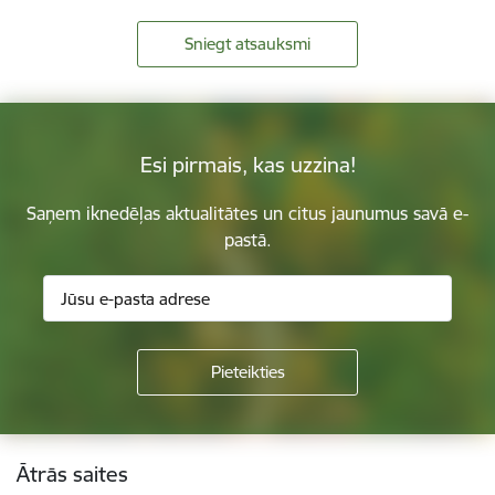
Sniegt atsauksmi
Esi pirmais, kas uzzina!
Saņem iknedēļas aktualitātes un citus jaunumus savā e-
pastā.
Kājene
Ātrās saites