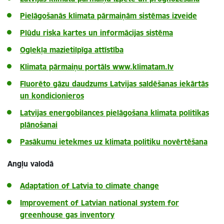
Pielāgošanās klimata pārmaiņām sistēmas izveide
Plūdu riska kartes un informācijas sistēma
Oglekļa mazietilpīga attīstība
Klimata pārmaiņu portāls www.klimatam.lv
Fluorēto gāzu daudzums Latvijas saldēšanas iekārtās
un kondicionieros
Latvijas energobilances pielāgošana klimata politikas
plānošanai
Pasākumu ietekmes uz klimata politiku novērtēšana
Angļu valodā
Adaptation of Latvia to climate change
Improvement of Latvian national system for
greenhouse gas inventory