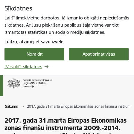
Pāriet uz lapas saturu
Sīkdatnes
Spied
lai meklētu
Enter
Lai šī tīmekļvietne darbotos, tā izmanto obligāti nepieciešamās
sīkdatnes. Ar Jūsu piekrišanu papildus šajā vietnē var tikt
izmantotas statistikas un sociālo mediju sīkdatnes.
Lūdzu, atzīmējiet savu izvēli:
Noraidīt
Apstiprināt visas
Pārvaldīt sīkdatnes
Sākums
2017. gada 31.marta Eiropas Ekonomikas zonas finanšu instrument
2017. gada 31.marta Eiropas Ekonomikas
zonas finanšu instrumenta 2009.-2014.