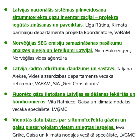
Latvijas nacionālās sistēmas pilnveidošana
siltumnīcefekta gāzu inventarizācijai – projektā
iegūtās zināšanas un paveiktais.
Līga Rūtiņa, Klimata
pārmaiņu departamenta projekta koordinatore, VARAM
Norvēģijas SEG emisiju samazināšanas pasākumu
analīzes pieeja un ieteikumi Latvijai.
Nina Holmengen,
Norvēģijas vides aģentūra
Latvijā radīto atkritumu daudzums un sastāvs.
Tatjana
Alekse, Vides aizsardzības departamenta vecākā
referente, VARAM, SIA „Geo Consultants”
Fluorēto gāzu lietošana Latvijas saldēšanas iekārtās un
kondicionieros.
Vita Ratniece, Gaisa un klimata nodaļas
vecākā speciāliste, LVĢMC
Vienotās datu bāzes par siltumnīcefekta gāzēm un
gaisu piesārņojošām vielām sniegtās iespējas.
Ieva
Griķe, Gaisa un klimata nodaļas vecākā speciāliste, LVĢMC