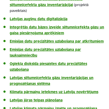
siltumnīcefekta gāzu inventarizācijai
(projektā
paveiktais)
Latvijas augšņu datu digitalizācija
Integrētās datu bāzes izveide siltumnīcefekta gāzu un
gaisa piesārņojuma aprēķiniem
Emisijas datu precizitātes uzlabošana par atkritumiem
Emisijas datu precizitātes uzlabošana par
lauksaimniecību
Oglekļa dioksīda piesaistes datu precizitātes
uzlabošana
Latvijas siltumnīcefekta gāzu inventarizācijas un
prognozēšanas sistēma
Klimata pārmaiņu ietekmes uz Latviju novērtējums
Latvijas jūras telpas plānošana
Latvijas klimata pārmaiņu izpēte un prognozēšana