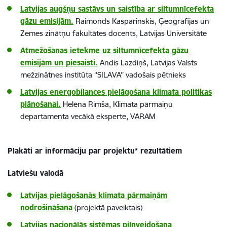
Latvijas augšņu sastāvs un saistība ar siltumnīcefekta
gāzu emisijām.
Raimonds Kasparinskis, Ģeogrāfijas un
Zemes zinātņu fakultātes docents, Latvijas Universitāte
Atmežošanas ietekme uz siltumnīcefekta gāzu
emisijām un piesaisti.
Andis Lazdiņš, Latvijas Valsts
mežzinātnes institūta ‘’SILAVA’’ vadošais pētnieks
Latvijas energobilances pielāgošana klimata politikas
plānošanai.
Helēna Rimša, Klimata pārmaiņu
departamenta vecākā eksperte, VARAM
Plakāti ar informāciju par projektu* rezultātiem
Latviešu valodā
Latvijas pielāgošanās klimata pārmaiņām
nodrošināšana
(projektā paveiktais)
Latvijas nacionālās sistēmas pilnveidošana