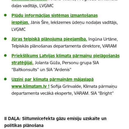
daļas vadītājs, LVĢMC
Plūdu informācijas sistēmas izmantošanas
iespējas.
Jānis Šīre, Iekšzemes ūdeņu nodaļas vadītājs,
LVĢMC
Jūras telpiskā plānojuma pieejamība.
Ingūna Urtāne,
Telpiskās plānošanas departamenta direktore, VARAM
Priekšlikums Latvijas klimata pārmaiņu pielāgošanās
stratēģijai.
Jolanta Gūža, Personu grupa SIA
“Baltkonsults” un SIA “Ardenis”
Uzzini par klimata pārmaiņām mājaslapā
www.klimatam.lv !
Sofija Grīnvalde, Klimata pārmaiņu
departamenta vecākā eksperte, VARAM. SIA “Bright”
II DAĻA: Siltumnīcefekta gāzu emisiju uzskaite un
politikas plānošana