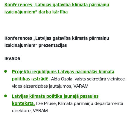
Konferences „Latvijas gatavība klimata pārmaiņu
izaicinājumiem” darba kārtība
Konferences „Latvijas gatavība klimata pārmaiņu
izaicinājumiem” prezentācijas
IEVADS
Projektu ieguldījums Latvijas nacionālās klimata
politikas izstrādē.
Alda Ozola, valsts sekretāra vietniece
vides aizsardzības jautājumos, VARAM
Latvijas klimata politika jaunajā pasaules
kontekstā.
Ilze Prūse, Klimata pārmaiņu departamenta
direktore, VARAM