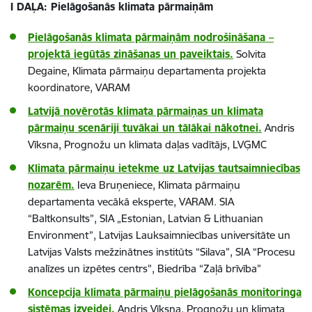
I DAĻA: Pielāgošanās klimata pārmaiņām
Pielāgošanās klimata pārmaiņām nodrošināšana –
projektā iegūtās zināšanas un paveiktais.
Solvita
Degaine, Klimata pārmaiņu departamenta projekta
koordinatore, VARAM
Latvijā novērotās klimata pārmaiņas un klimata
pārmaiņu scenāriji tuvākai un tālākai nākotnei.
Andris
Vīksna, Prognožu un klimata daļas vadītājs, LVĢMC
Klimata pārmaiņu ietekme uz Latvijas tautsaimniecības
nozarēm.
Ieva Bruņeniece, Klimata pārmaiņu
departamenta vecākā eksperte, VARAM. SIA
“Baltkonsults”, SIA „Estonian, Latvian & Lithuanian
Environment”, Latvijas Lauksaimniecības universitāte un
Latvijas Valsts mežzinātnes institūts “Silava”, SIA “Procesu
analīzes un izpētes centrs”, Biedrība “Zaļā brīvība”
Koncepcija klimata pārmaiņu pielāgošanās monitoringa
sistēmas izveidei.
Andris Vīksna, Prognožu un klimata