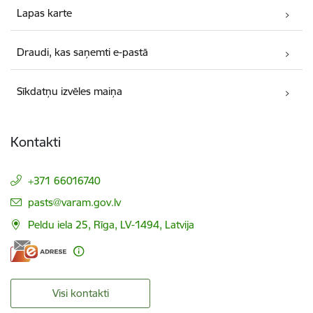
Lapas karte
Draudi, kas saņemti e-pastā
Sīkdatņu izvēles maiņa
Kontakti
+371 66016740
E-pasts:
pasts@varam.gov.lv
Peldu iela 25, Rīga, LV-1494, Latvija
Visi kontakti