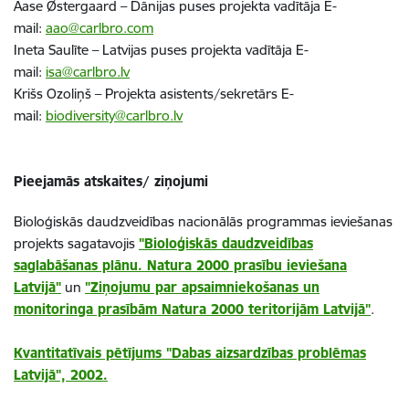
Aase Østergaard – Dānijas puses projekta vadītāja E-
mail:
aao@carlbro.com
Ineta Saulīte – Latvijas puses projekta vadītāja E-
mail:
isa@carlbro.lv
Krišs Ozoliņš – Projekta asistents/sekretārs E-
mail:
biodiversity@carlbro.lv
Pieejamās atskaites/ ziņojumi
Bioloģiskās daudzveidības nacionālās programmas ieviešanas
projekts sagatavojis
"Bioloģiskās daudzveidības
saglabāšanas plānu. Natura 2000 prasību ieviešana
Latvijā"
un
"Ziņojumu par apsaimniekošanas un
monitoringa prasībām Natura 2000 teritorijām Latvijā"
.
Kvantitatīvais pētījums "Dabas aizsardzības problēmas
Latvijā", 2002.