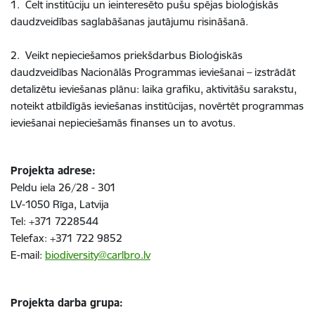
1. Celt institūciju un ieinteresēto pušu spējas bioloģiskās
daudzveidības saglabāšanas jautājumu risināšanā.
2. Veikt nepieciešamos priekšdarbus Bioloģiskās
daudzveidības Nacionālās Programmas ieviešanai – izstrādāt
detalizētu ieviešanas plānu: laika grafiku, aktivitāšu sarakstu,
noteikt atbildīgās ieviešanas institūcijas, novērtēt programmas
ieviešanai nepieciešamās finanses un to avotus.
Projekta adrese:
Peldu iela 26/28 - 301
LV-1050 Rīga, Latvija
Tel: +371 7228544
Telefax: +371 722 9852
E-mail:
biodiversity@carlbro.lv
Projekta darba grupa: