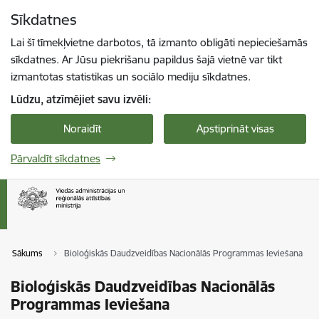
Pāriet uz lapas saturu
Sīkdatnes
Spied
lai meklētu
Enter
Lai šī tīmekļvietne darbotos, tā izmanto obligāti nepieciešamās
sīkdatnes. Ar Jūsu piekrišanu papildus šajā vietnē var tikt
izmantotas statistikas un sociālo mediju sīkdatnes.
Lūdzu, atzīmējiet savu izvēli:
Noraidīt
Apstiprināt visas
Pārvaldīt sīkdatnes
Sākums
Bioloģiskās Daudzveidības Nacionālās Programmas Ieviešana
Bioloģiskās Daudzveidības Nacionālās
Programmas Ieviešana