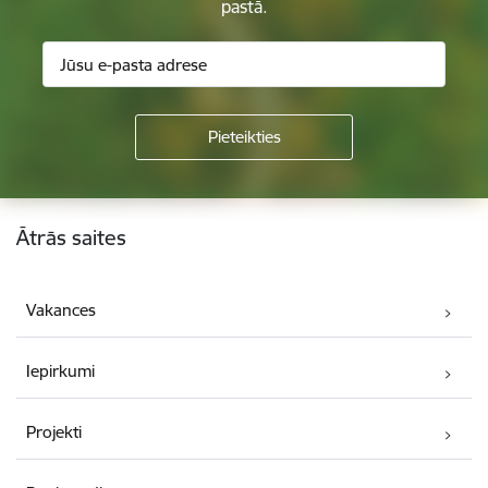
pastā.
Kājene
Ātrās saites
Vakances
Iepirkumi
Projekti