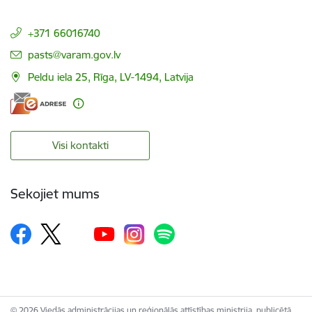
+371 66016740
E-pasts:
pasts@varam.gov.lv
Peldu iela 25, Rīga, LV-1494, Latvija
Visi kontakti
Sekojiet mums
© 2026 Viedās administrācijas un reģionālās attīstības ministrija, publicētā