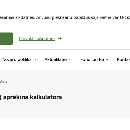
iešamās sīkdatnes. Ar Jūsu piekrišanu papildus šajā vietnē var tikt i
Pārvaldīt sīkdatnes
Nozaru politika
Aktualitātes
Fondi un ES
Kontak
ators
) aprēķina kalkulators