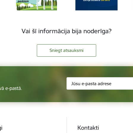
Vai šī informācija bija noderīga?
Sniegt atsauksmi
vā e-pastā.
i
Kontakti