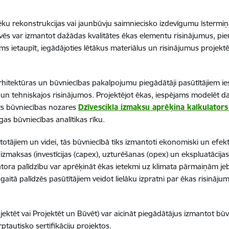
ku rekonstrukcijas vai jaunbūvju saimniecisko izdevīgumu īstermiņā 
vēs var izmantot dažādas kvalitātes ēkas elementu risinājumus, pi
jams ietaupīt, iegādājoties lētākus materiālus un risinājumus projektē
Arhitektūras un būvniecības pakalpojumu piegādātāji pasūtītājiem 
un tehniskajos risinājumos. Projektējot ēkas, iespējams modelēt da
ts būvniecības nozares
Dzīvescikla izmaksu aprēķina kalkulators 
gas būvniecības analītikas rīku.
otājiem un videi, tās būvniecībā tiks izmantoti ekonomiski un efektī
maksas (investīcijas (capex), uzturēšanas (opex) un ekspluatācijas (
latora palīdzību var aprēķināt ēkas ietekmi uz klimata pārmaiņām je
tā palīdzēs pasūtītājiem veidot lielāku izpratni par ēkas risinājum
jektēt vai Projektēt un Būvēt) var aicināt piegādātājus izmantot bū
autisko sertifikāciju projektos.