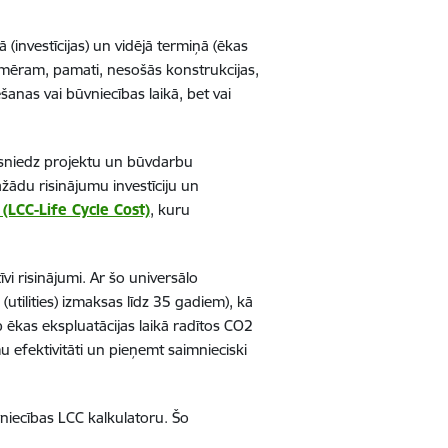
(investīcijas) un vidējā termiņā (ēkas
emēram, pamati, nesošās konstrukcijas,
šanas vai būvniecības laikā, bet vai
iesniedz projektu un būvdarbu
žādu risinājumu investīciju un
(LCC-Life Cycle Cost)
, kuru
vi risinājumi. Ar šo universālo
utilities) izmaksas līdz 35 gadiem), kā
b ēkas ekspluatācijas laikā radītos CO2
u efektivitāti un pieņemt saimnieciski
vniecības LCC kalkulatoru. Šo