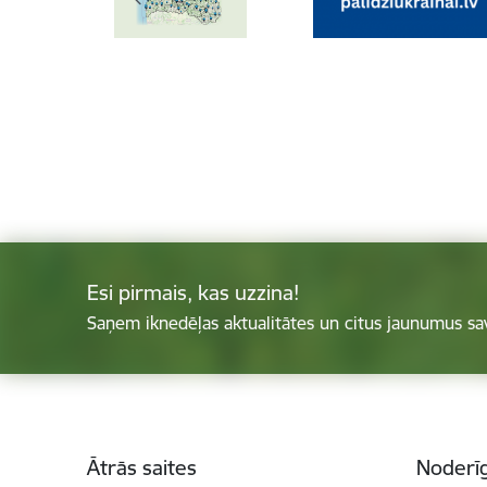
Esi pirmais, kas uzzina!
Saņem iknedēļas aktualitātes un citus jaunumus sa
Kājene
Ātrās saites
Noderīg