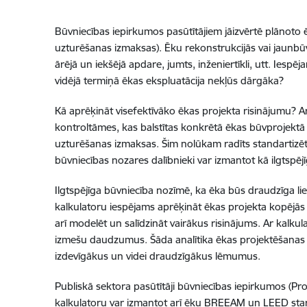
Būvniecības iepirkumos pasūtītājiem jāizvērtē plānoto ē
uzturēšanas izmaksas). Ēku rekonstrukcijās vai jaunbū
ārējā un iekšējā apdare, jumts, inženiertīkli, utt. Iespē
vidējā termiņā ēkas ekspluatācija nekļūs dārgāka?
Kā aprēķināt visefektīvāko ēkas projekta risinājumu? 
kontroltāmes, kas balstītas konkrētā ēkas būvprojektā 
uzturēšanas izmaksas. Šim nolūkam radīts standartizē
būvniecības nozares dalībnieki var izmantot kā ilgtspējī
Ilgtspējīga būvniecība nozīmē, ka ēka būs draudzīga liet
kalkulatoru iespējams aprēķināt ēkas projekta kopējās iz
arī modelēt un salīdzināt vairākus risinājums. Ar kalku
izmešu daudzumus. Šāda analītika ēkas projektēšanas gai
izdevīgākus un videi draudzīgākus lēmumus.
Publiskā sektora pasūtītāji būvniecības iepirkumos (Pro
kalkulatoru var izmantot arī ēku BREEAM un LEED starpt