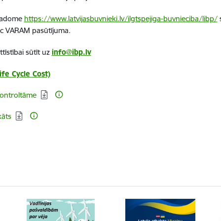
s padome
https://www.latvijasbuvnieki.lv/ilgtspejiga-buvnieciba/libp/
s
c VARAM pasūtījuma.
īstībai sūtīt uz
info@ibp.lv
ife Cycle Cost)
kontroltāme
kāts