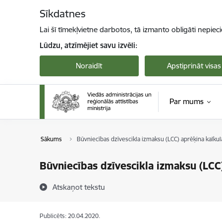
Pāriet uz lapas saturu
Sīkdatnes
Lai šī tīmekļvietne darbotos, tā izmanto obligāti nepiec
Lūdzu, atzīmējiet savu izvēli:
Noraidīt
Apstiprināt visas
Par mums
Sākums
Būvniecības dzīvescikla izmaksu (LCC) aprēķina kalkul
Būvniecības dzīvescikla izmaksu (LCC
Atskaņot tekstu
Publicēts: 20.04.2020.