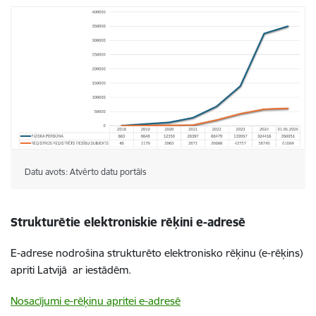
Datu avots: Atvērto datu portāls
Strukturētie elektroniskie rēķini e-adresē
E-adrese nodrošina strukturēto elektronisko rēķinu (e-rēķins)
apriti Latvijā ar iestādēm.
Nosacījumi e-rēķinu apritei e-adresē