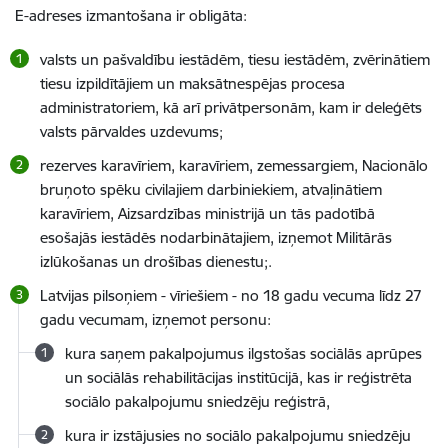
E-adreses izmantošana ir obligāta:
valsts un pašvaldību iestādēm, tiesu iestādēm, zvērinātiem
tiesu izpildītājiem un maksātnespējas procesa
administratoriem, kā arī privātpersonām, kam ir deleģēts
valsts pārvaldes uzdevums;
rezerves karavīriem, karavīriem, zemessargiem, Nacionālo
bruņoto spēku civilajiem darbiniekiem, atvaļinātiem
karavīriem, Aizsardzības ministrijā un tās padotībā
esošajās iestādēs nodarbinātajiem, izņemot Militārās
izlūkošanas un drošības dienestu;.
Latvijas pilsoņiem - vīriešiem - no 18 gadu vecuma līdz 27
gadu vecumam, izņemot personu:
kura saņem pakalpojumus ilgstošas sociālās aprūpes
un sociālās rehabilitācijas institūcijā, kas ir reģistrēta
sociālo pakalpojumu sniedzēju reģistrā,
kura ir izstājusies no sociālo pakalpojumu sniedzēju