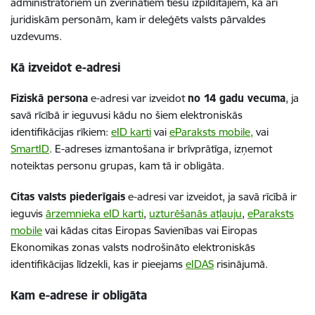
administratoriem un zvērinātiem tiesu izpildītājiem, kā arī
juridiskām personām, kam ir deleģēts valsts pārvaldes
uzdevums.
Kā izveidot e-adresi
Fiziskā persona
e-adresi var izveidot
no 14 gadu vecuma
, ja
savā rīcībā ir ieguvusi kādu no šiem elektroniskās
identifikācijas rīkiem:
eID karti
vai
eParaksts mobile,
vai
SmartID
. E-adreses izmantošana ir brīvprātīga, izņemot
noteiktas personu grupas, kam tā ir obligāta.
Citas valsts piederīgais
e-adresi var izveidot, ja savā rīcībā ir
ieguvis
ārzemnieka eID karti
,
uzturēšanās atļauju
,
eParaksts
mobile
vai kādas citas Eiropas Savienības vai Eiropas
Ekonomikas zonas valsts nodrošināto elektroniskās
identifikācijas līdzekli, kas ir pieejams
eIDAS
risinājumā.
Kam e-adrese ir obligāta