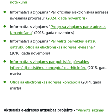
noteikumi
Informatīvais ziņojums “Par oficiālās elektroniskās adreses
ieviešanas progresu" (
2024. gada novembris
)
Informatīvais ziņojums “
Progresa ziņojums par e-adreses
izmantošanu
” (2018. gada novembris)
Informatīvais ziņojums "
Par valsts pārvaldes iestāžu
gatavību oficiālās elektroniskās adreses ieviešanai
"
(2016. gada novembris)
Informatīvais ziņojums par publiskās pārvaldes
informācijas sistēmu konceptuālo arhitektūru
(2015. gada
marts)
Oficiālās elektroniskās adreses koncepcija
(2014. gada
marts)
Aktuālais e-adreses attīstības projekts -
“
Vienotā saziņas