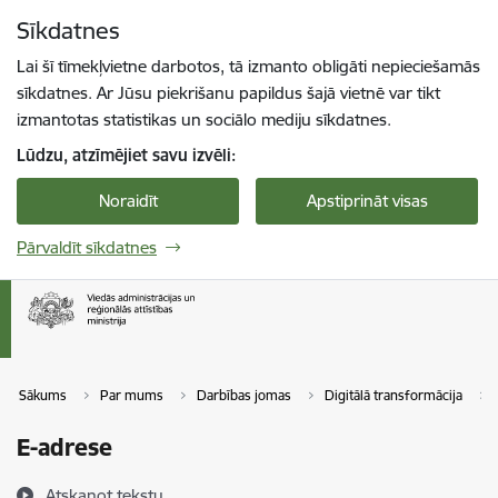
Pāriet uz lapas saturu
Sīkdatnes
Spied
lai meklētu
Enter
Lai šī tīmekļvietne darbotos, tā izmanto obligāti nepieciešamās
sīkdatnes. Ar Jūsu piekrišanu papildus šajā vietnē var tikt
izmantotas statistikas un sociālo mediju sīkdatnes.
Lūdzu, atzīmējiet savu izvēli:
Noraidīt
Apstiprināt visas
Pārvaldīt sīkdatnes
Sākums
Par mums
Darbības jomas
Digitālā transformācija
E-adrese
Atskaņot tekstu