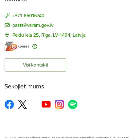
+371 66016740
E-pasts:
pasts@varam.gov.lv
Peldu iela 25, Rīga, LV-1494, Latvija
Visi kontakti
Sekojiet mums