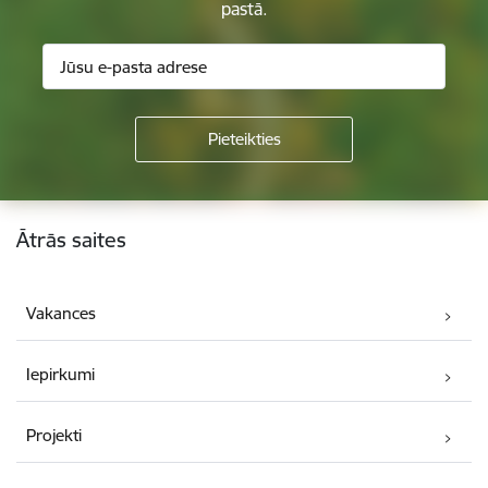
pastā.
Kājene
Ātrās saites
Vakances
Iepirkumi
Projekti