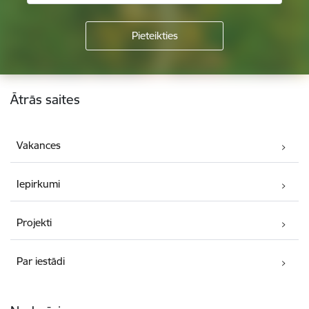
Kājene
Ātrās saites
Vakances
Iepirkumi
Projekti
Par iestādi