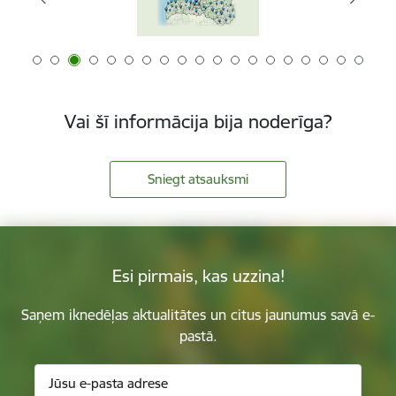
Vai šī informācija bija noderīga?
Sniegt atsauksmi
Esi pirmais, kas uzzina!
Saņem iknedēļas aktualitātes un citus jaunumus savā e-
pastā.