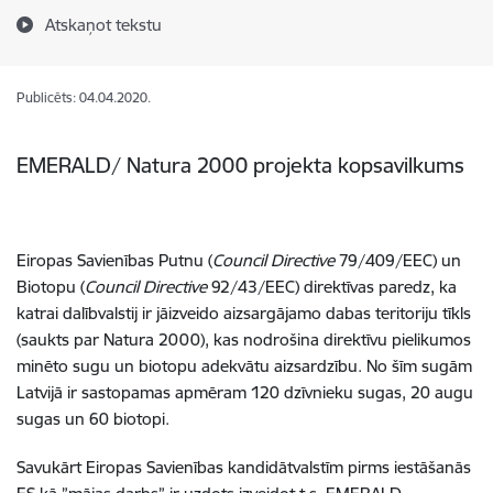
Atskaņot tekstu
Publicēts: 04.04.2020.
EMERALD/ Natura 2000 projekta kopsavilkums
Eiropas Savienības Putnu (
Council Directive
79/409/EEC) un
Biotopu (
Council Directive
92/43/EEC) direktīvas paredz, ka
katrai dalībvalstij ir jāizveido aizsargājamo dabas teritoriju tīkls
(saukts par Natura 2000), kas nodrošina direktīvu pielikumos
minēto sugu un biotopu adekvātu aizsardzību. No šīm sugām
Latvijā ir sastopamas apmēram 120 dzīvnieku sugas, 20 augu
sugas un 60 biotopi.
Savukārt Eiropas Savienības kandidātvalstīm pirms iestāšanās