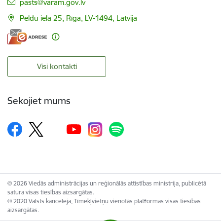
E-pasts:
pasts@varam.gov.lv
Peldu iela 25, Rīga, LV-1494, Latvija
Visi kontakti
Sekojiet mums
© 2026 Viedās administrācijas un reģionālās attīstības ministrija, publicētā
satura visas tiesības aizsargātas.
© 2020 Valsts kanceleja, Tīmekļvietņu vienotās platformas visas tiesības
aizsargātas.