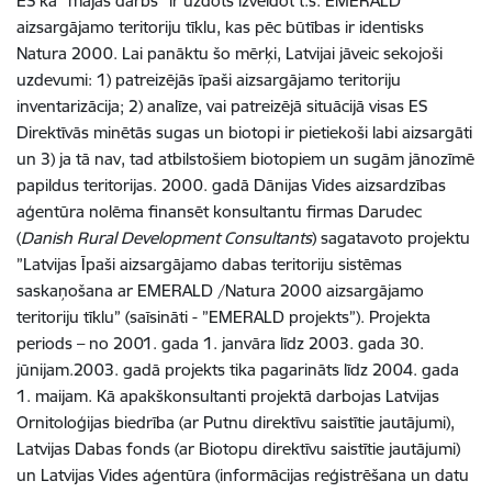
ES kā ”mājas darbs” ir uzdots izveidot t.s. EMERALD
aizsargājamo teritoriju tīklu, kas pēc būtības ir identisks
Natura 2000. Lai panāktu šo mērķi, Latvijai jāveic sekojoši
uzdevumi: 1) patreizējās īpaši aizsargājamo teritoriju
inventarizācija; 2) analīze, vai patreizējā situācijā visas ES
Direktīvās minētās sugas un biotopi ir pietiekoši labi aizsargāti
un 3) ja tā nav, tad atbilstošiem biotopiem un sugām jānozīmē
papildus teritorijas. 2000. gadā Dānijas Vides aizsardzības
aģentūra nolēma finansēt konsultantu firmas Darudec
(
Danish Rural Development Consultants
) sagatavoto projektu
”Latvijas Īpaši aizsargājamo dabas teritoriju sistēmas
saskaņošana ar EMERALD /Natura 2000 aizsargājamo
teritoriju tīklu” (saīsināti - ”EMERALD projekts”). Projekta
periods – no 2001. gada 1. janvāra līdz 2003. gada 30.
jūnijam.2003. gadā projekts tika pagarināts līdz 2004. gada
1. maijam. Kā apakškonsultanti projektā darbojas Latvijas
Ornitoloģijas biedrība (ar Putnu direktīvu saistītie jautājumi),
Latvijas Dabas fonds (ar Biotopu direktīvu saistītie jautājumi)
un Latvijas Vides aģentūra (informācijas reģistrēšana un datu