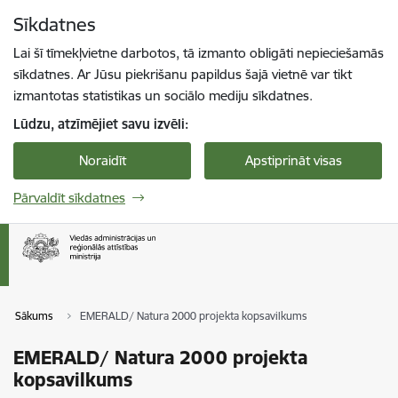
Pāriet uz lapas saturu
Sīkdatnes
Spied
lai meklētu
Enter
Lai šī tīmekļvietne darbotos, tā izmanto obligāti nepieciešamās
sīkdatnes. Ar Jūsu piekrišanu papildus šajā vietnē var tikt
izmantotas statistikas un sociālo mediju sīkdatnes.
Lūdzu, atzīmējiet savu izvēli:
Noraidīt
Apstiprināt visas
Pārvaldīt sīkdatnes
Sākums
EMERALD/ Natura 2000 projekta kopsavilkums
EMERALD/ Natura 2000 projekta
kopsavilkums