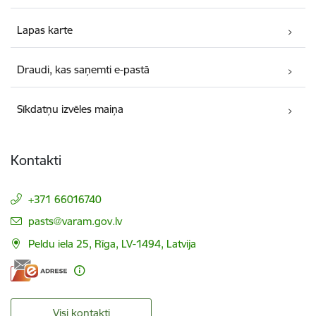
Lapas karte
Draudi, kas saņemti e-pastā
Sīkdatņu izvēles maiņa
Kontakti
+371 66016740
E-pasts:
pasts@varam.gov.lv
Peldu iela 25, Rīga, LV-1494, Latvija
Visi kontakti