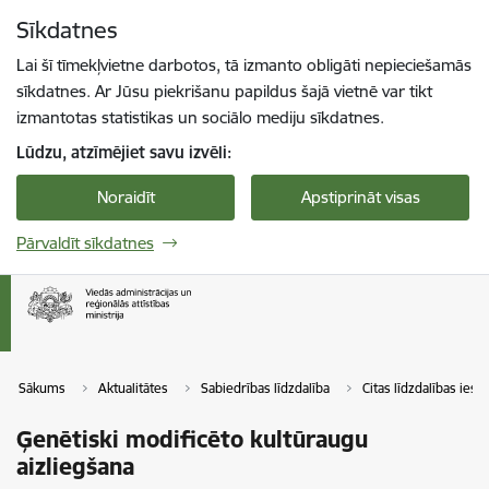
Pāriet uz lapas saturu
Sīkdatnes
Spied
lai meklētu
Enter
Lai šī tīmekļvietne darbotos, tā izmanto obligāti nepieciešamās
sīkdatnes. Ar Jūsu piekrišanu papildus šajā vietnē var tikt
izmantotas statistikas un sociālo mediju sīkdatnes.
Lūdzu, atzīmējiet savu izvēli:
Noraidīt
Apstiprināt visas
Pārvaldīt sīkdatnes
Sākums
Aktualitātes
Sabiedrības līdzdalība
Citas līdzdalības iesp
Ģenētiski modificēto kultūraugu
aizliegšana