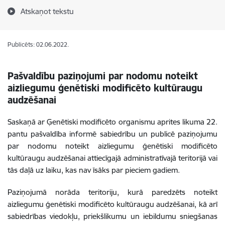
Atskaņot tekstu
Publicēts: 02.06.2022.
Pašvaldību paziņojumi par nodomu noteikt
aizliegumu ģenētiski modificēto kultūraugu
audzēšanai
Saskaņā ar Ģenētiski modificēto organismu aprites likuma 22.
pantu pašvaldība informē sabiedrību un publicē paziņojumu
par nodomu noteikt aizliegumu ģenētiski modificēto
kultūraugu audzēšanai attiecīgajā administratīvajā teritorijā vai
tās daļā uz laiku, kas nav īsāks par pieciem gadiem.
Paziņojumā norāda teritoriju, kurā paredzēts noteikt
aizliegumu ģenētiski modificēto kultūraugu audzēšanai, kā arī
sabiedrības viedokļu, priekšlikumu un iebildumu sniegšanas