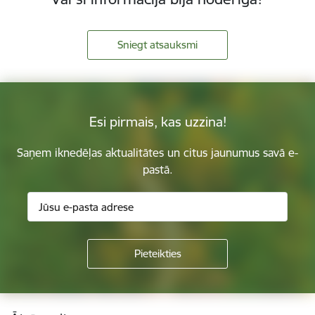
Sniegt atsauksmi
Esi pirmais, kas uzzina!
Saņem iknedēļas aktualitātes un citus jaunumus savā e-
pastā.
Kājene