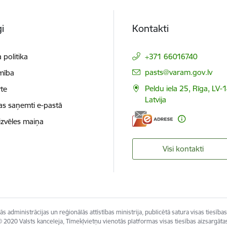
i
Kontakti
 politika
+371 66016740
E-pasts:
pasts@varam.gov.lv
mība
Peldu iela 25, Rīga, LV-
te
Latvija
as saņemti e-pastā
izvēles maiņa
Visi kontakti
s administrācijas un reģionālās attīstības ministrija, publicētā satura visas tiesības
 2020 Valsts kanceleja, Tīmekļvietņu vienotās platformas visas tiesības aizsargāta