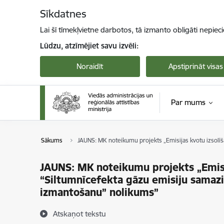
Pāriet uz lapas saturu
Sīkdatnes
Lai šī tīmekļvietne darbotos, tā izmanto obligāti nepiec
Lūdzu, atzīmējiet savu izvēli:
Noraidīt
Apstiprināt visas
Par mums
Sākums
JAUNS: MK noteikumu projekts „Emisijas kvotu izsolīš
JAUNS: MK noteikumu projekts „Emisij
“Siltumnīcefekta gāzu emisiju samazi
izmantošanu” nolikums”
Atskaņot tekstu