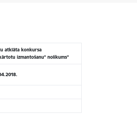
tu atklāta konkursa
tkārtotu izmantošanu” nolikums”
04.2018.