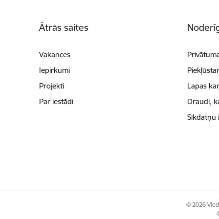
Kājene
Ātrās saites
Noderīg
Vakances
Privātuma
Iepirkumi
Piekļūsta
Projekti
Lapas kar
Par iestādi
Draudi, k
Sīkdatņu 
© 2026 Viedā
©