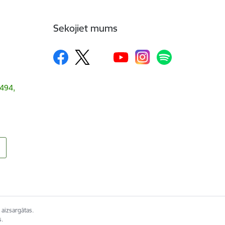
Sekojiet mums
1494,
 aizsargātas.
s.