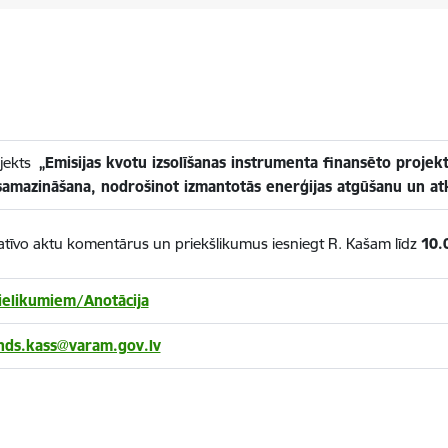
ojekts
„Emisijas kvotu izsolīšanas instrumenta finansēto projek
 samazināšana, nodrošinot izmantotās enerģijas atgūšanu un a
atīvo aktu komentārus un priekšlikumus iesniegt R. Kašam līdz
10.
pielikumiem/Anotācija
nds.kass@varam.gov.lv