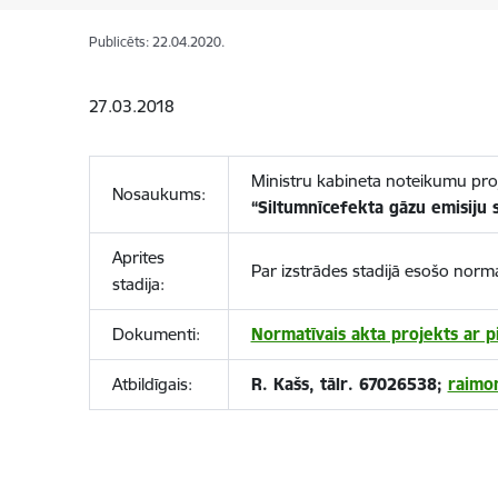
Publicēts: 22.04.2020.
27.03.2018
Ministru kabineta noteikumu pr
Nosaukums:
“Siltumnīcefekta gāzu emisiju
Aprites
Par izstrādes stadijā esošo norm
stadija:
Dokumenti:
Normatīvais akta projekts ar 
Atbildīgais:
R. Kašs, tālr. 67026538;
raimo