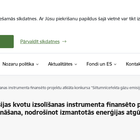
iešamās sīkdatnes. Ar Jūsu piekrišanu papildus šajā vietnē var tikt i
Pārvaldīt sīkdatnes
Nozaru politika
Aktualitātes
Fondi un ES
Kontak
anas instrumenta finansēto projektu atklāta konkursa “Siltumnīcefekta gāzu emis
as kvotu izsolīšanas instrumenta finansēto 
nāšana, nodrošinot izmantotās enerģijas atg