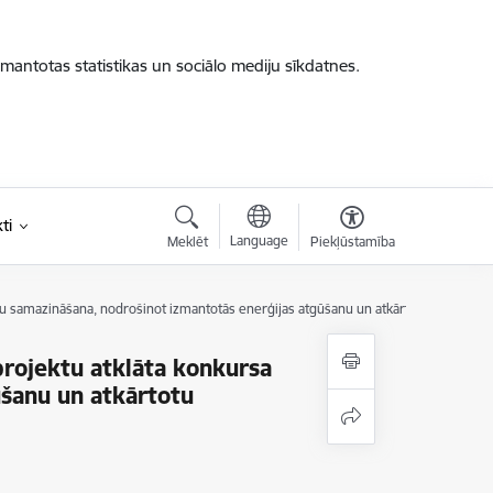
zmantotas statistikas un sociālo mediju sīkdatnes.
ti
Language
Meklēt
Piekļūstamība
iju samazināšana, nodrošinot izmantotās enerģijas atgūšanu un atkārtotu izmantoš
projektu atklāta konkursa
ūšanu un atkārtotu