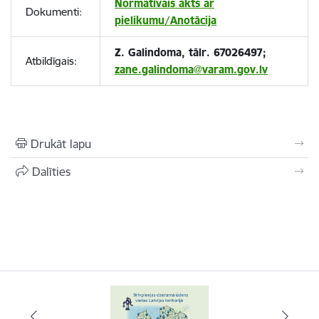
Normatīvais akts ar
Dokumenti:
pielikumu/Anotācija
Z. Galindoma, tālr. 67026497;
Atbildīgais:
zane.galindoma@varam.gov.lv
Drukāt lapu
Dalīties