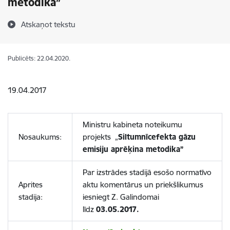
metodika”
Atskaņot tekstu
Publicēts: 22.04.2020.
19.04.2017
Ministru kabineta noteikumu
Nosaukums:
projekts „
Siltumnīcefekta gāzu
emisiju aprēķina metodika”
Par izstrādes stadijā esošo normatīvo
Aprites
aktu komentārus un priekšlikumus
stadija:
iesniegt Z. Galindomai
līdz
03.05.2017.