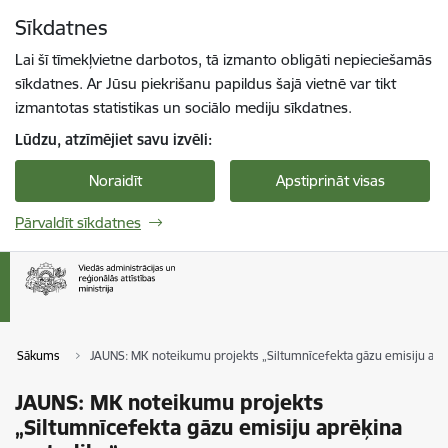
Pāriet uz lapas saturu
Sīkdatnes
Spied
lai meklētu
Enter
Lai šī tīmekļvietne darbotos, tā izmanto obligāti nepieciešamās
sīkdatnes. Ar Jūsu piekrišanu papildus šajā vietnē var tikt
izmantotas statistikas un sociālo mediju sīkdatnes.
Lūdzu, atzīmējiet savu izvēli:
Noraidīt
Apstiprināt visas
Pārvaldīt sīkdatnes
Sākums
JAUNS: MK noteikumu projekts „Siltumnīcefekta gāzu emisiju apr
JAUNS: MK noteikumu projekts
„Siltumnīcefekta gāzu emisiju aprēķina