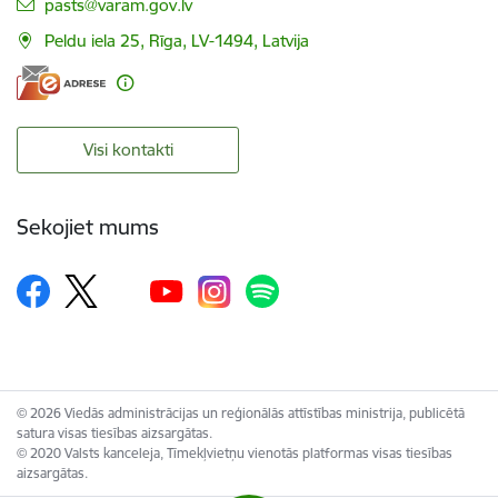
E-pasts:
pasts@varam.gov.lv
Peldu iela 25, Rīga, LV-1494, Latvija
Visi kontakti
Sekojiet mums
© 2026 Viedās administrācijas un reģionālās attīstības ministrija, publicētā
satura visas tiesības aizsargātas.
© 2020 Valsts kanceleja, Tīmekļvietņu vienotās platformas visas tiesības
aizsargātas.