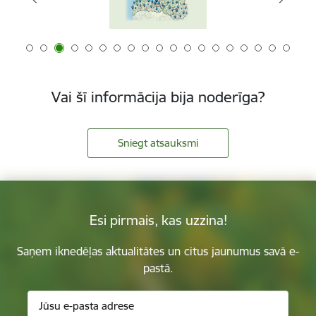
Vai šī informācija bija noderīga?
Sniegt atsauksmi
Esi pirmais, kas uzzina!
Saņem iknedēļas aktualitātes un citus jaunumus savā e-
pastā.