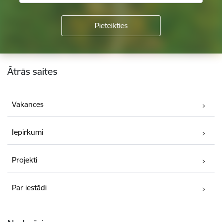
Kājene
Ātrās saites
Vakances
Iepirkumi
Projekti
Par iestādi