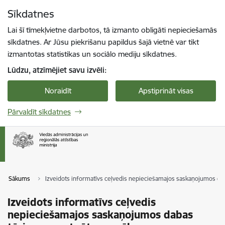
Pāriet uz lapas saturu
Sīkdatnes
Spied
lai meklētu
Enter
Lai šī tīmekļvietne darbotos, tā izmanto obligāti nepieciešamās
sīkdatnes. Ar Jūsu piekrišanu papildus šajā vietnē var tikt
izmantotas statistikas un sociālo mediju sīkdatnes.
Lūdzu, atzīmējiet savu izvēli:
Noraidīt
Apstiprināt visas
Pārvaldīt sīkdatnes
Sākums
Izveidots informatīvs ceļvedis nepieciešamajos saskaņojumos d
Izveidots informatīvs ceļvedis
nepieciešamajos saskaņojumos dabas