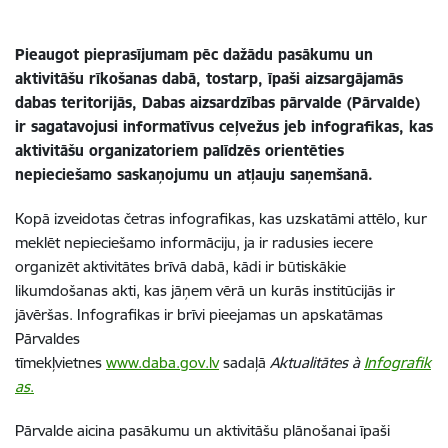
Pieaugot pieprasījumam pēc dažādu pasākumu un
aktivitāšu rīkošanas dabā, tostarp, īpaši aizsargājamās
dabas teritorijās, Dabas aizsardzības pārvalde (Pārvalde)
ir sagatavojusi informatīvus ceļvežus jeb infografikas, kas
aktivitāšu organizatoriem palīdzēs orientēties
nepieciešamo saskaņojumu un atļauju saņemšanā.
Kopā izveidotas četras infografikas, kas uzskatāmi attēlo, kur
meklēt nepieciešamo informāciju, ja ir radusies iecere
organizēt aktivitātes brīvā dabā, kādi ir būtiskākie
likumdošanas akti, kas jāņem vērā un kurās institūcijās ir
jāvēršas. Infografikas ir brīvi pieejamas un apskatāmas
Pārvaldes
tīmekļvietnes
www.daba.gov.lv
sadaļā
Aktualitātes
à
Infografik
as
.
Pārvalde aicina pasākumu un aktivitāšu plānošanai īpaši