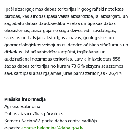
Īpaši aizsargājamās dabas teritorijas ir ģeogrāfiski noteiktas
platības, kas atrodas īpašā valsts aizsardzībā, lai aizsargātu un
saglabātu dabas daudzveidību – retas un tipiskas dabas
ekosistēmas, aizsargājamo sugu dzīves vidi, savdabīgas,
skaistas un Latvijai raksturīgas ainavas, ģeoloģiskos un
ģeomorfoloģiskos veidojumus, dendroloģiskos stādījumus un
dižkokus, kā arī sabiedrības atpūtai, izglītošanai un
audzināšanai nozīmīgas teritorijas. Latvijā ir izveidotas 658
šādas dabas teritorijas no kurām 73,6 % aizņem sauszemes,
savukārt īpaši aizsargājamas jūras pamatteritorijas - 26,4 %.
Plašāka informācija
Agnese Balandiņa
Dabas aizsardzības pārvaldes
Ķemeru Nacionālā parka dabas centra vadītāja
e-pasts:
agnese.balandina@daba.gov.lv