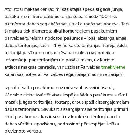
Atbilstoši maksas cenrādim, kas stājās spēkā šī gada jūnijā,
pasākumiem, kuru dalībnieku skaits pārsniedz 100, tiks
piemērota dabas saglabāšanas un atjaunošanas nodeva. Taču
šī maksa tiek piemērota tikai komerciāliem pasākumiem
pārvaldes turējumā nodotos īpašumos – īpaši aizsargājamās
dabas teritorijās, kas ir ~1 % no valsts teritorijas. Pārējā valsts
teritorijā pasākumu organizēšanai maksa nav noteikta.
Informāciju par teritorijām un pasākumiem, uz kuriem
attiecas maksas cenrādis, var uzzināt Pārvaldes
tīmekļvietnē
,
kā arī sazinoties ar Pārvaldes reģionālajām administrācijām.
Izprotot šādu pasākumu nozīmi veselības veicināšanā,
Pārvalde aicina izvērtēt visas iespējas šādus pasākumus rīkot
mazāk jutīgās teritorijās, tostarp, ārpus īpaši aizsargājamajām
dabas teritorijām. Savukārt aizsargājamajās teritorijās primāri
rīkot pasākumus, kas ir vērsti uz konkrēto teritoriju un to
dabas vērtību iepazīšanu, nodrošinot pēc iespējas lielāku
pievienoto vērtību.