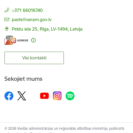
+371 66016740
E-pasts:
pasts@varam.gov.lv
Peldu iela 25, Rīga, LV-1494, Latvija
Visi kontakti
Sekojiet mums
© 2026 Viedās administrācijas un reģionālās attīstības ministrija, publicētā