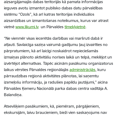
aizsargājamajās dabas teritorijās kā pamata informācijas
ieguves avotu izmantot publisko dabas datu pārvaldības
sistēmu “Ozols”, kā arī katras teritorijas individuālos
aizsardzības un izmantošanas noteikumus, kurus var atrast
vietnē
www.likumi.lv
un Pārvaldes
tīmekļvietnē
.
“Ne vienmēr visas iecerētās darbības vai maršruti dabā ir
atļauti. Savlaicīga saziņa vairumā gadījumu ļauj izvairīties no
pārpratumiem, kā arī laicīgi noskaidrot nepieciešamās
izmaiņas plānoto aktivitāšu norises laikā un telpā, meklējot un
izvērtējot alternatīvas. Tāpēc aicinām pasākumu organizatorus
laikus vērsties Pārvaldes reģionālajās
administrācijās
, kuru
pārraudzības reģionā aktivitātes plānotas, lai saņemtu
izsmeļošu informāciju, ja radušies papildu jautājumi,” aicina
Pārvaldes Ķemeru Nacionālā parka dabas centra vadītāja A.
Balandiņa.
A
tsevišķiem pasākumiem, kā, piemēram, pārgājieniem,
ekskursijām, laivu braucieniem, bieži vien saskaņojums nav