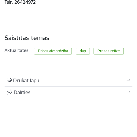
Tālr. 26424972
Saistītas tēmas
Aktualitātes:
Dabas aizsardzība
dap
Preses relīze
Drukāt lapu
Dalīties