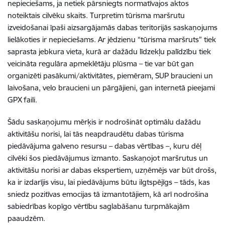
nepieciešams, ja netiek pārsniegts normatīvajos aktos
noteiktais cilvēku skaits. Turpretim tūrisma maršrutu
izveidošanai īpaši aizsargājamās dabas teritorijās saskaņojums
lielākoties ir nepieciešams. Ar jēdzienu “tūrisma maršruts” tiek
saprasta jebkura vieta, kurā ar dažādu līdzekļu palīdzību tiek
veicināta regulāra apmeklētāju plūsma – tie var būt gan
organizēti pasākumi/aktivitātes, piemēram, SUP braucieni un
laivošana, velo braucieni un pārgājieni, gan internetā pieejami
GPX faili.
Šādu saskaņojumu mērķis ir nodrošināt optimālu dažādu
aktivitāšu norisi, lai tās neapdraudētu dabas tūrisma
piedāvājuma galveno resursu – dabas vērtības –, kuru dēļ
cilvēki šos piedāvājumus izmanto. Saskaņojot maršrutus un
aktivitāšu norisi ar dabas ekspertiem, uzņēmējs var būt drošs,
ka ir izdarījis visu, lai piedāvājums būtu ilgtspējīgs – tāds, kas
sniedz pozitīvas emocijas tā izmantotājiem, kā arī nodrošina
sabiedrības kopīgo vērtību saglabāšanu turpmākajām
paaudzēm.