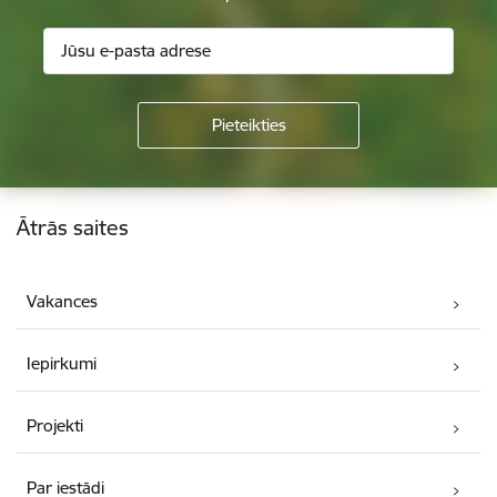
Kājene
Ātrās saites
Vakances
Iepirkumi
Projekti
Par iestādi