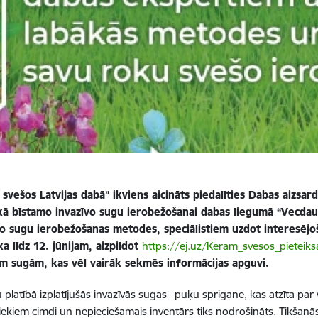
vešos Latvijas dabā” ikviens aicināts piedalīties Dabas aizsar
kā bīstamo invazīvo sugu ierobežošanai dabas liegumā “Vecdau
o sugu ierobežošanas metodes, speciālistiem uzdot interesējo
a līdz 12. jūnijam, aizpildot
https://ej.uz/Keram_svesos_pieteik
jām sugām, kas vēl vairāk sekmēs informācijas apguvi.
atībā izplatījušās invazīvās sugas –puķu sprigane, kas atzīta par
bniekiem cimdi un nepieciešamais inventārs tiks nodrošināts.
Tikšanās