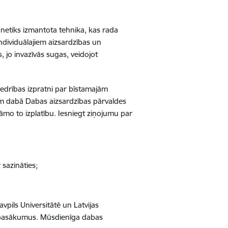
 netiks izmantota tehnika, kas rada
ndividuālajiem aizsardzības un
 jo invazīvās sugas, veidojot
iedrības izpratni par bīstamajām
em dabā Dabas aizsardzības pārvaldes
nāmo to izplatību. Iesniegt ziņojumu par
 sazināties;
pils Universitātē un Latvijas
nas pasākumus. Mūsdienīga dabas