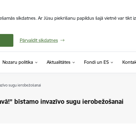
iešamās sīkdatnes. Ar Jūsu piekrišanu papildus šajā vietnē var tikt i
Pārvaldīt sīkdatnes
Nozaru politika
Aktualitātes
Fondi un ES
Kontak
azīvo sugu ierobežošanai
vā!” bīstamo invazīvo sugu ierobežošanai