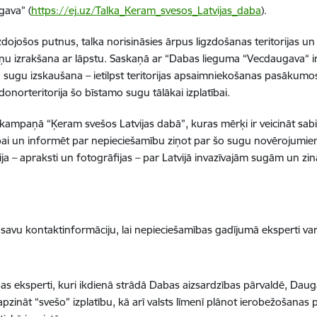
gava” (
https://ej.uz/Talka_Keram_svesos_Latvijas_daba
).
ojošos putnus, talka norisināsies ārpus ligzdošanas teritorijas un
kņu izrakšana ar lāpstu. Saskaņā ar “Dabas lieguma “Vecdaugava“ i
sugu izskaušana – ietilpst teritorijas apsaimniekošanas pasākumos,
norteritorija šo bīstamo sugu tālākai izplatībai.
ā kampaņā “Ķeram svešos Latvijas dabā”, kuras mērķi ir veicināt sab
abai un informēt par nepieciešamību ziņot par šo sugu novērojumi
ija – apraksti un fotogrāfijas – par Latvijā invazīvajām sugām un zi
t savu kontaktinformāciju, lai nepieciešamības gadījumā eksperti var
s eksperti, kuri ikdienā strādā Dabas aizsardzības pārvaldē, Daugav
un apzināt “svešo” izplatību, kā arī valsts līmenī plānot ierobežoša