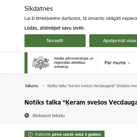
Pāriet uz lapas saturu
Sīkdatnes
Lai šī tīmekļvietne darbotos, tā izmanto obligāti nepiec
Lūdzu, atzīmējiet savu izvēli:
Noraidīt
Apstiprināt visas
Par mums
Sākums
Notiks talka “Ķeram svešos Vecdaugavā!” bīstamo inv
Notiks talka “Ķeram svešos Vecdauga
Atskaņot tekstu
Publicēts
pirms vairāk nekā 3 gadiem