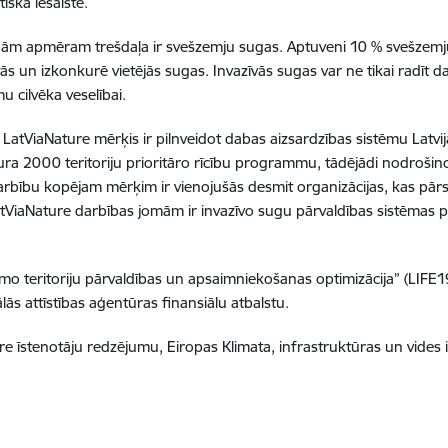
tiskā iesaistē.
m apmēram trešdaļa ir svešzemju sugas. Aptuveni 10 % svešzemju 
ās un izkonkurē vietējās sugas. Invazīvās sugas var ne tikai radīt 
 cilvēka veselībai.
LatViaNature mērķis ir pilnveidot dabas aizsardzības sistēmu Latvijā
ura 2000 teritoriju prioritāro rīcību programmu, tādējādi nodroši
darbību kopējam mērķim ir vienojušās desmit organizācijas, kas pārs
LatViaNature darbības jomām ir invazīvo sugu pārvaldības sistēmas pi
mo teritoriju pārvaldības un apsaimniekošanas optimizācija” (LIFE1
s attīstības aģentūras finansiālu atbalstu.
re īstenotāju redzējumu, Eiropas Klimata, infrastruktūras un vides i