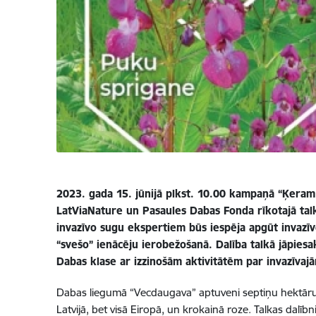
2023. gada 15. jūnijā plkst. 10.00 kampaņā “Ķeram s
LatViaNature un Pasaules Dabas Fonda rīkotajā tal
invazīvo sugu ekspertiem būs iespēja apgūt invazīv
“svešo” ienācēju ierobežošanā. Dalība talkā jāpiesak
Dabas klase ar izzinošām aktivitātēm par invazīva
Dabas liegumā “Vecdaugava” aptuveni septiņu hektāru pl
Latvijā, bet visā Eiropā, un krokainā roze. Talkas dalī