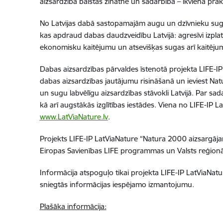
aizsardzība balstās zinātnē un sadarbībā – ikviena prak
No Latvijas dabā sastopamajām augu un dzīvnieku sugā
kas apdraud dabas daudzveidību Latvijā: agresīvi izplat
ekonomisku kaitējumu un atsevišķas sugas arī kaitējumu
Dabas aizsardzības pārvaldes īstenotā projekta LIFE-IP 
dabas aizsardzības jautājumu risināšanā un ieviest Nat
un sugu labvēlīgu aizsardzības stāvokli Latvijā. Par sa
kā arī augstākās izglītības iestādes. Viena no LIFE-IP 
www.LatViaNature.lv
.
Projekts LIFE-IP LatViaNature “Natura 2000 aizsargāja
Eiropas Savienības LIFE programmas un Valsts reģionālā
Informācija atspoguļo tikai projekta LIFE-IP LatViaNatu
sniegtās informācijas iespējamo izmantojumu.
Plašāka informācija: