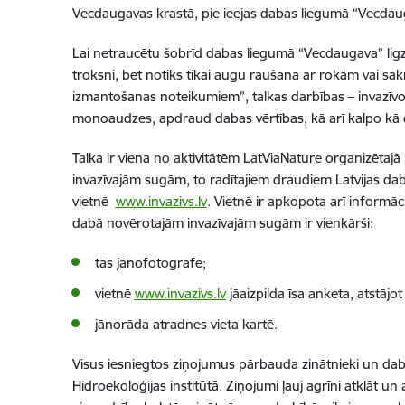
Vecdaugavas krastā, pie ieejas dabas liegumā “Vecdau
Lai netraucētu šobrīd dabas liegumā “Vecdaugava” ligzd
troksni, bet notiks tikai augu raušana ar rokām vai sa
izmantošanas noteikumiem”, talkas darbības – invazīvo 
monoaudzes, apdraud dabas vērtības, kā arī kalpo kā do
Talka ir viena no aktivitātēm LatViaNature organizētaj
invazīvajām sugām, to radītajiem draudiem Latvijas d
vietnē
www.invazivs.lv
. Vietnē ir apkopota arī informāc
dabā novērotajām invazīvajām sugām ir vienkārši:
tās jānofotografē;
vietnē
www.invazivs.lv
jāaizpilda īsa anketa, atstājo
jānorāda atradnes vieta kartē.
Visus iesniegtos ziņojumus pārbauda zinātnieki un daba
Hidroekoloģijas institūtā. Ziņojumi ļauj agrīni atklāt 