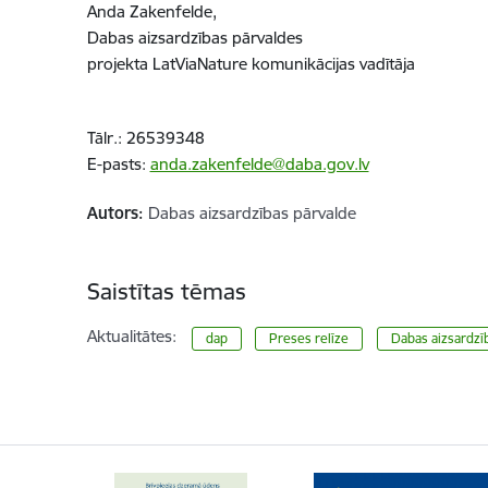
Anda Zakenfelde,
Dabas aizsardzības pārvaldes
projekta LatViaNature komunikācijas vadītāja
Tālr.:
26539348
E-pasts:
anda.zakenfelde@daba.gov.lv
Autors:
Dabas aizsardzības pārvalde
Saistītas tēmas
Aktualitātes:
dap
Preses relīze
​​​​​​​Dabas aizsar