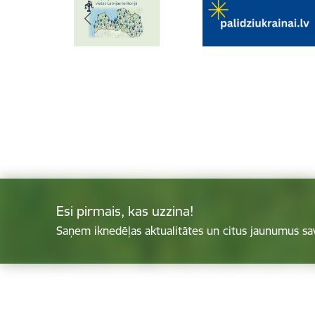
Esi pirmais, kas uzzina!
Saņem iknedēļas aktualitātes un citus jaunumus sa
Kājene