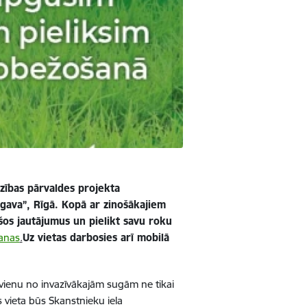
dzības pārvaldes projekta
gava”, Rīgā. Kopā ar zinošākajiem
šos jautājumus un pielikt savu roku
sanas
.
Uz vietas darbosies arī mobilā
 vienu no invazīvākajām sugām ne tikai
 vieta būs Skanstnieku iela