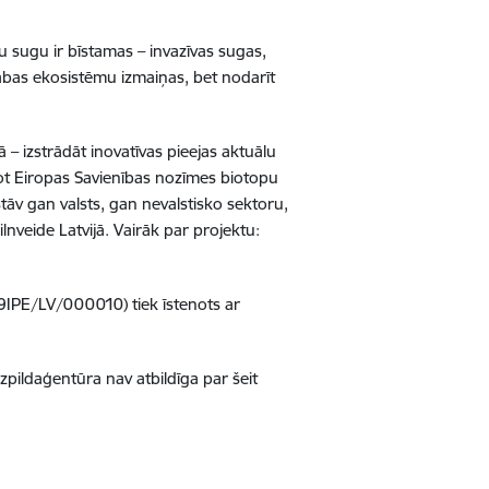
sugu ir bīstamas – invazīvas sugas,
dabas ekosistēmu izmaiņas, bet nodarīt
 – izstrādāt inovatīvas pieejas aktuālu
not Eiropas Savienības nozīmes biotopu
tāv gan valsts, gan nevalstisko sektoru,
lnveide Latvijā. Vairāk par projektu:
9IPE/LV/000010) tiek īstenots ar
zpildaģentūra nav atbildīga par šeit