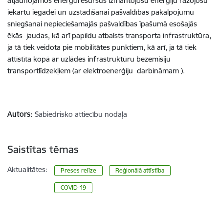
atjaunojamos energoresursus izmantojošu enerģiju ražojošu
iekārtu iegādei un uzstādīšanai pašvaldības pakalpojumu
sniegšanai nepieciešamajās pašvaldības īpašumā esošajās
ēkās jaudas, kā arī papildu atbalsts transporta infrastruktūra,
ja tā tiek veidota pie mobilitātes punktiem, kā arī
,
ja
tā
tiek
attīstīta kopā ar uzlādes infrastruktūru
bezemisiju
transportlīdzekļiem (ar elektroenerģiju darbināmam ).
Autors:
Sabiedrisko attiecību nodaļa
Saistītas tēmas
Aktualitātes:
Preses relīze
Reģionālā attīstība
COVID-19