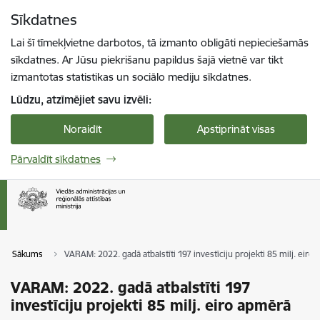
Pāriet uz lapas saturu
Sīkdatnes
Spied
lai meklētu
Enter
Lai šī tīmekļvietne darbotos, tā izmanto obligāti nepieciešamās
sīkdatnes. Ar Jūsu piekrišanu papildus šajā vietnē var tikt
izmantotas statistikas un sociālo mediju sīkdatnes.
Lūdzu, atzīmējiet savu izvēli:
Noraidīt
Apstiprināt visas
Pārvaldīt sīkdatnes
Sākums
VARAM: 2022. gadā atbalstīti 197 investīciju projekti 85 milj. eiro
VARAM: 2022. gadā atbalstīti 197
investīciju projekti 85 milj. eiro apmērā