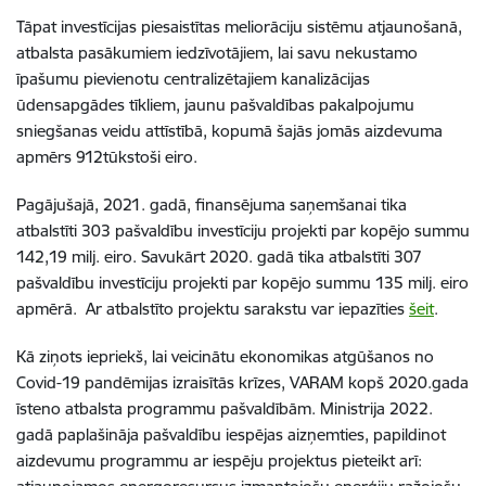
Tāpat
investīcijas piesaistītas meliorāciju sistēmu atjaunošanā,
atbalsta pasākumiem iedzīvotājiem, lai savu nekustamo
īpašumu pievienotu centralizētajiem kanalizācijas
ūdensapgādes tīkliem
,
jaunu pašvaldības pakalpojumu
sniegšanas veidu attīstīb
ā, kopumā šajās jomās aizdevuma
apmērs
912tūkstoši eiro.
P
agājušajā, 2021. gadā, finansējuma saņemšanai tika
atbalstīti 303 pašvaldību investīciju projekti par kopējo summu
142,19 milj. eiro. Savukārt 2020. gadā tika atbalstīti 307
pašvaldību investīciju projekti
par kopējo summu
135
milj
. eiro
apmērā.
Ar atbalstīto projektu sarakstu var iepazīties
šeit
.
Kā ziņots iepriekš, lai veicinātu ekonomikas atgūšanos no
Covid-19 pandēmijas izraisītās krīzes, VARAM kopš 2020.gada
īsteno atbalsta programmu pašvaldībām. Ministrija 2022.
gadā paplašināja pašvaldību iespējas aizņemties, papildinot
aizdevumu programmu ar iespēju projektus pieteikt arī: