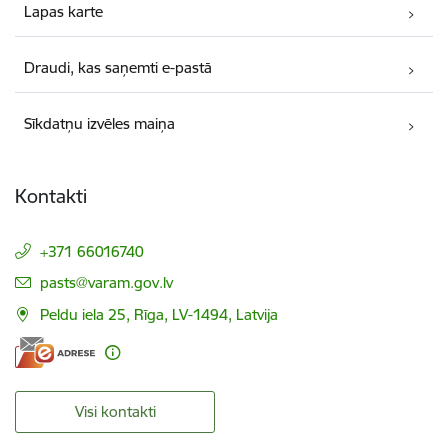
Lapas karte
Draudi, kas saņemti e-pastā
Sīkdatņu izvēles maiņa
Kontakti
+371 66016740
E-pasts:
pasts@varam.gov.lv
Peldu iela 25, Rīga, LV-1494, Latvija
Visi kontakti