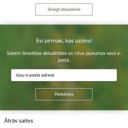
Sniegt atsauksmi
Esi pirmais, kas uzzina!
Saņem iknedēļas aktualitātes un citus jaunumus savā e-
pastā.
Kājene
Ātrās saites