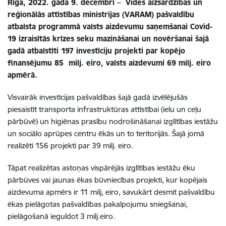
Rīga, 2022. gada
9
. decembrī –
Vides aizsardzības un
reģionālās attīstības ministrija
s
(VARAM) pašvaldību
atbalsta programmā
valsts aizdevumu saņemšanai Covid-
19 izraisītās krīzes seku mazināšanai un novēršanai
šajā
gadā
atbalstī
ti
197 investīciju projekt
i
par kopējo
finansējumu 85 milj.
e
iro
,
valsts aizdevumi 69 milj.
e
ir
o
apmērā
.
Visvairāk
investīcij
as pašvaldības
šajā gadā izvēlējušās
piesaistīt
transporta infrastruktūras attīstība
i
(ielu un ceļu
pārbūvē
)
un higiēnas prasību nodrošināšana
i
izglītības iestāžu
un
sociālo aprūpes centru
ēkās un to teritorijās
. Šajā jomā
realizēti 156 projekti
par
39
milj.
e
iro.
Tāpat realizēt
as
astoņas
vispārējās izglītības iestā
žu
ēk
u
pārbūve
s
vai jaunas ēkas būvniecība
s projekti
, kur kopējais
aizdevuma apmērs ir 11
milj
, eiro
,
savukārt
desmit
pašvaldīb
u
ēkas
pielāgotas pašvaldības pakalpojumu sniegšanai,
pielāgošanā ieguldot 3 mil
j
.eiro.