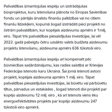
Pašvaldības
izmantojušas iespēju un izstrādājušas
būvproj
e
k
tus, kuru īstenošana plānota no Eiropas Savienības
fondu un pārējās ārvalstu finanšu palīdzības vai no citiem
finanšu līdzekļiem
,
kopumā šogad izstrādāti pieci projekti no
četrām pašvaldībām, kur kopējais aizdevumu apmērs ir 1milj,
eiro
.
Tāpat trīs pašvaldības
piesaistījušas
investīcijas, lai
vēl
2022.
g
adā pabeigtu
četru
uzsākto v
alsts budž
e
ta aizdevumu
projektu
īstenošanu
,
aizdevuma apmērs 636 tūkstoši eiro
.
Pašvaldīb
as izmantojušas iespēju arī kompensēt
pēc
būvniecības sadārdzinājum
u
,
kas radies saistībā ar Krievijas
Federācijas
īstenoto karu
Ukrainā. Šai jomā
īstenoti astoņi
projekti
, kopējais
aizdevuma apmērs
1 milj. eiro.
Tāpat
pašvaldības
piesaistījušas
investīcijas
, lai
būvētu vai pārbūvētu
tiltu
s
, pārvadu
s
un estakā
des
, šogad īstenoti divi projekti par
kopējo aizdevumu 12 milj. eiro
, kā arī
īstenots viens
ēku
energoefektivitātes p
rojekts
par
kopēj
o
aizdevum
u
247
tūkstoši eiro
apmērā.