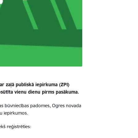
ar zaļā publiskā iepirkuma (ZPI)
osūtīta vienu dienu pirms pasākuma.
tvijas būvniecības padomes, Ogres novada
bu iepirkumos.
kš reģistrēties: