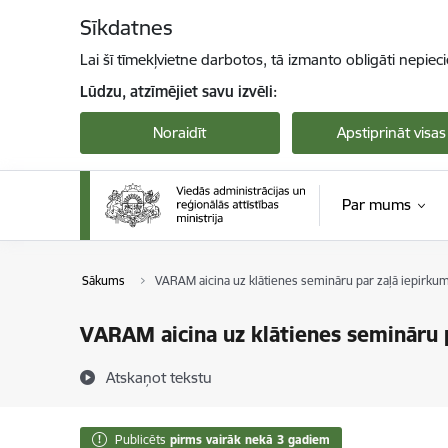
Pāriet uz lapas saturu
Sīkdatnes
Lai šī tīmekļvietne darbotos, tā izmanto obligāti nepiec
Lūdzu, atzīmējiet savu izvēli:
Noraidīt
Apstiprināt visas
Par mums
Sākums
VARAM aicina uz klātienes semināru par zaļā iepirk
VARAM aicina uz klātienes semināru
Atskaņot tekstu
Publicēts
pirms vairāk nekā 3 gadiem