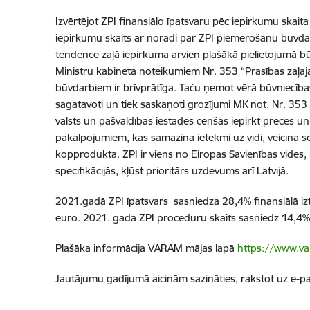
Izvērtējot ZPI finansiālo īpatsvaru pēc iepirkumu skait
iepirkumu skaits ar norādi par ZPI piemērošanu būvdarb
tendence zaļā iepirkuma arvien plašākā pielietojumā b
Ministru kabineta noteikumiem Nr. 353 “Prasības zaļa
būvdarbiem ir brīvprātīga. Taču ņemot vērā būvniecības n
sagatavoti un tiek saskaņoti grozījumi MK not. Nr. 353
valsts un pašvaldības iestādes cenšas iepirkt preces u
pakalpojumiem, kas samazina ietekmi uz vidi, veicina 
kopprodukta. ZPI ir viens no Eiropas Savienības vides,
specifikācijās, kļūst prioritārs uzdevums arī Latvijā.
2021.gadā ZPI īpatsvars sasniedza 28,4% finansiālā iz
euro. 2021. gadā ZPI procedūru skaits sasniedz 14,4%
Plašāka informācija VARAM mājas lapā
https://www.var
Jautājumu gadījumā aicinām sazināties, rakstot uz e-p