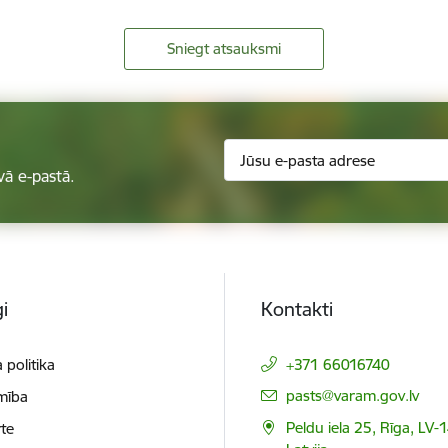
Sniegt atsauksmi
vā e-pastā.
i
Kontakti
 politika
+371 66016740
E-pasts:
pasts@varam.gov.lv
mība
Peldu iela 25, Rīga, LV-
te