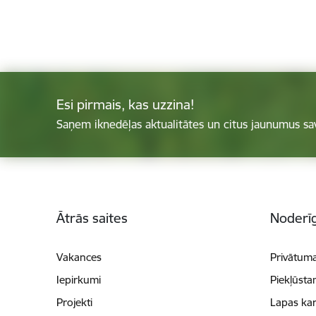
Esi pirmais, kas uzzina!
Saņem iknedēļas aktualitātes un citus jaunumus sa
Kājene
Ātrās saites
Noderīg
Vakances
Privātuma
Iepirkumi
Piekļūsta
Projekti
Lapas kar