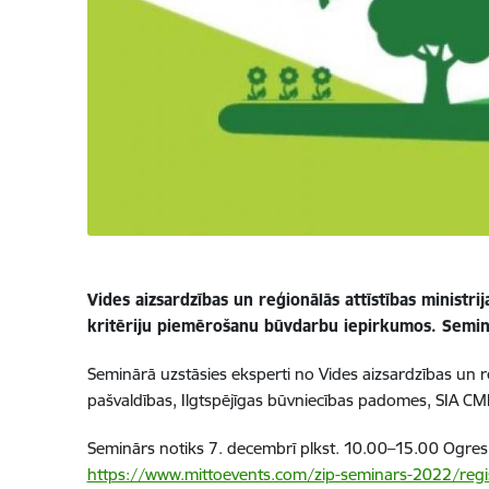
Vides aizsardzības un reģionālās attīstības ministr
kritēriju piemērošanu būvdarbu iepirkumos. Seminār
Seminārā uzstāsies eksperti no Vides aizsardzības un r
pašvaldības, Ilgtspējīgas būvniecības padomes, SIA CMB
Seminārs notiks 7. decembrī plkst. 10.00–15.00 Ogres cen
https://www.mittoevents.com/zip-seminars-2022/regis