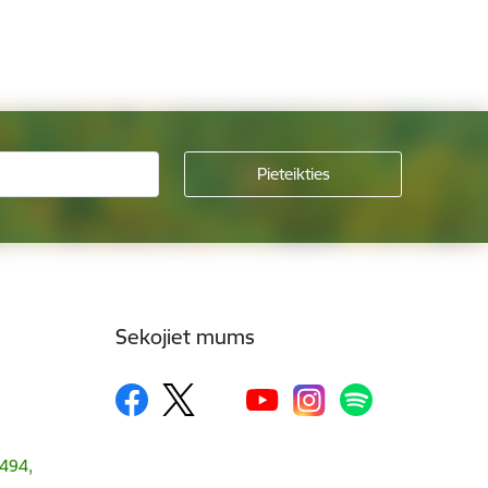
Sekojiet mums
1494,