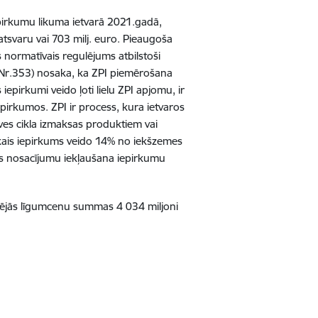
iepirkumu likuma ietvarā 2021.gadā,
atsvaru vai 703 milj. euro. Pieaugoša
normatīvais regulējums atbilstoši
 Nr.353) nosaka, ka ZPI piemērošana
epirkumi veido ļoti lielu ZPI apjomu, ir
iepirkumos.
ZPI ir process, kura ietvaros
ves cikla izmaksas produktiem vai
skais iepirkums veido 14% no iekšzemes
des nosacījumu iekļaušana iepirkumu
opējās līgumcenu summas 4 034 miljoni