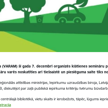
ija (VARAM) šī gada 7. decembrī organizēs klātienes semināru p
u varēs noskatīties arī tiešsaistē un pieslēguma saite tiks n
eģionālās attīstības ministrijas, Iepirkumu uzraudzības biroja, La
, diskutējot par zaļā publiskā iepirkuma kritēriju tvērumu būvdar
trālajā bibliotēkā, vietu skaits ir ierobežots, tāpēc, lūgums ieprie
tracija