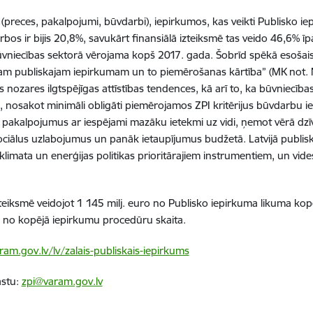
a (preces, pakalpojumi, būvdarbi), iepirkumos, kas veikti Publisko 
os ir bijis 20,8%, savukārt finansiālā izteiksmē tas veido 46,6% īp
ūvniecības sektorā vērojama kopš 2017. gada. Šobrīd spēkā esošais 
jam publiskajam iepirkumam un to piemērošanas kārtība” (MK not.
ozares ilgtspējīgas attīstības tendences, kā arī to, ka būvniecības i
 , nosakot minimāli obligāti piemērojamos ZPI kritērijus būvdarbu 
n pakalpojumus ar iespējami mazāku ietekmi uz vidi, ņemot vērā dzī
sociālus uzlabojumus un panāk ietaupījumus budžetā. Latvijā publi
 klimata un enerģijas politikas prioritārajiem instrumentiem, un vi
teiksmē veidojot 1 145 milj. euro no Publisko iepirkuma likuma k
 no kopējā iepirkumu procedūru skaita.
am.gov.lv/lv/zalais-publiskais-iepirkums
astu:
zpi@varam.gov.lv