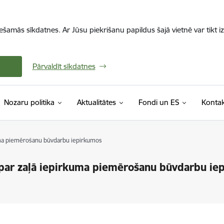
iešamās sīkdatnes. Ar Jūsu piekrišanu papildus šajā vietnē var tikt i
Pārvaldīt sīkdatnes
Nozaru politika
Aktualitātes
Fondi un ES
Kontak
uma piemērošanu būvdarbu iepirkumos
 par zaļā iepirkuma piemērošanu būvdarbu ie