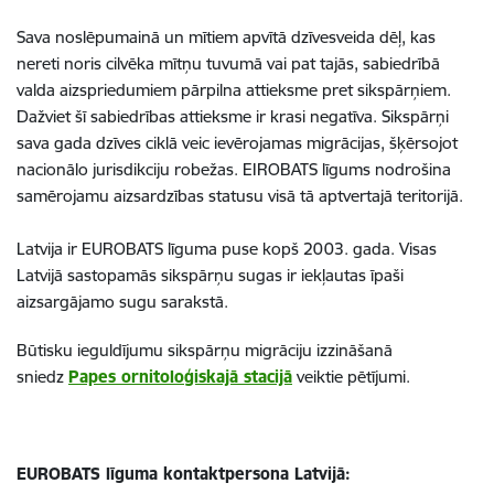
Sava noslēpumainā un mītiem apvītā dzīvesveida dēļ, kas
nereti noris cilvēka mītņu tuvumā vai pat tajās, sabiedrībā
valda aizspriedumiem pārpilna attieksme pret sikspārņiem.
Dažviet šī sabiedrības attieksme ir krasi negatīva. Sikspārņi
sava gada dzīves ciklā veic ievērojamas migrācijas, šķērsojot
nacionālo jurisdikciju robežas. EIROBATS līgums nodrošina
samērojamu aizsardzības statusu visā tā aptvertajā teritorijā.
Latvija ir EUROBATS līguma puse kopš 2003. gada. Visas
Latvijā sastopamās sikspārņu sugas ir iekļautas īpaši
aizsargājamo sugu sarakstā.
Būtisku ieguldījumu sikspārņu migrāciju izzināšanā
sniedz
Papes ornitoloģiskajā stacijā
veiktie pētījumi.
EUROBATS līguma kontaktpersona Latvijā: