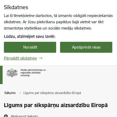
Pāriet uz lapas saturu
Sīkdatnes
Spied
lai meklētu
Enter
Lai šī tīmekļvietne darbotos, tā izmanto obligāti nepieciešamās
sīkdatnes. Ar Jūsu piekrišanu papildus šajā vietnē var tikt
izmantotas statistikas un sociālo mediju sīkdatnes.
Lūdzu, atzīmējiet savu izvēli:
Noraidīt
Apstiprināt visas
Pārvaldīt sīkdatnes
Sākums
Līgums par sikspārņu aizsardzību Eiropā
Līgums par sikspārņu aizsardzību Eiropā
Atskaņot tekstu