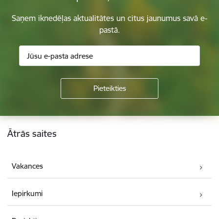
Saņem iknedēļas aktualitātes un citus jaunumus savā e-
pastā.
Kājene
Ātrās saites
Vakances
Iepirkumi