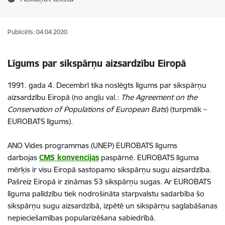
Publicēts: 04.04.2020.
Līgums par sikspārņu aizsardzību Eiropā
1991. gada 4. Decembrī tika noslēgts līgums par sikspārņu
aizsardzību Eiropā (no angļu val.:
The Agreement on the
Conservation of Populations of European Bats
) (turpmāk –
EUROBATS līgums).
ANO Vides programmas (UNEP) EUROBATS līgums
darbojas
CMS konvencijas
paspārnē. EUROBATS līguma
mērķis ir visu Eiropā sastopamo sikspārņu sugu aizsardzība.
Pašreiz Eiropā ir zināmas 53 sikspārņu sugas. Ar EUROBATS
līguma palīdzību tiek nodrošināta starpvalstu sadarbība šo
sikspārņu sugu aizsardzībā, izpētē un sikspārņu saglabāšanas
nepieciešamības popularizēšana sabiedrībā.