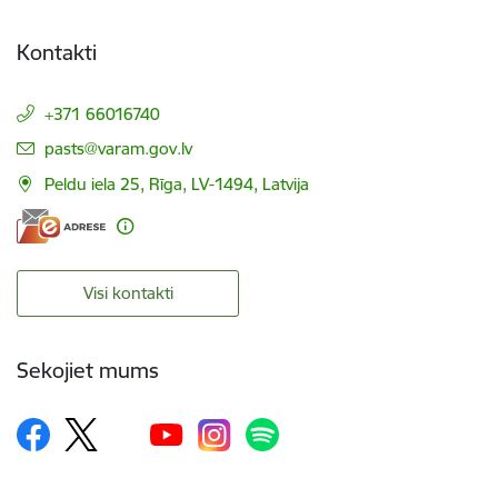
Kontakti
+371 66016740
E-pasts:
pasts@varam.gov.lv
Peldu iela 25, Rīga, LV-1494, Latvija
Visi kontakti
Sekojiet mums