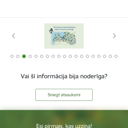
Vai šī informācija bija noderīga?
Sniegt atsauksmi
Esi pirmais, kas uzzina!