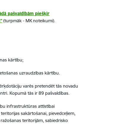
ādā pašvaldībām piešķir
a"
(turpmāk - MK noteikumi).
nas kārtību;
ietošanas uzraudzības kārtību.
mērķdotāciju varēs pretendēt tās novadu
entri. Kopumā tās ir 89 pašvaldības.
u infrastruktūras attīstībai
eritorijas sakārtošanai, pievedceļiem,
ažošanas teritorijām, sabiedrisko