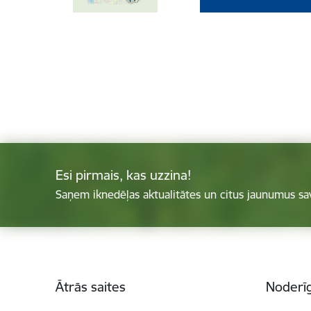
Esi pirmais, kas uzzina!
Saņem iknedēļas aktualitātes un citus jaunumus sa
Kājene
Ātrās saites
Noderīg