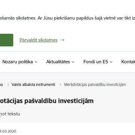
iešamās sīkdatnes. Ar Jūsu piekrišanu papildus šajā vietnē var tikt i
Pārvaldīt sīkdatnes
Nozaru politika
Aktualitātes
Fondi un ES
Kontak
ba
Valsts atbalsta instrumenti
Mērķdotācijas pašvaldību investīcijām
tācijas pašvaldību investīcijām
ņot tekstu
18.03.2020.