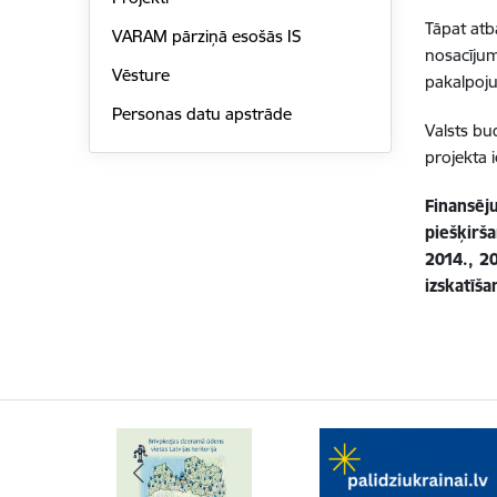
Tāpat atb
VARAM pārziņā esošās IS
nosacījum
Vēsture
pakalpoj
Personas datu apstrāde
Valsts bu
projekta 
Finansēj
piešķirša
2014., 2
izskatīša