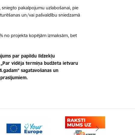
, sniegto pakalpojumu uzlabošanai, pie
uzturēšanas un/vai pašvaldību sniedzamā
0 % no projekta kopējām izmaksām, bet
jums par papildu līdzekļu
a „Par vidēja termiņa budžeta ietvaru
14.gadam” sagatavošanas un
ieprasījumiem.