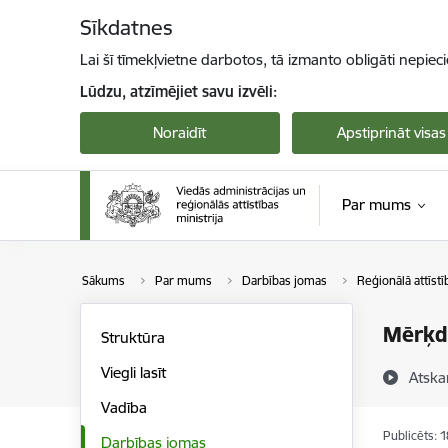
Pāriet uz lapas saturu
Sīkdatnes
Lai šī tīmekļvietne darbotos, tā izmanto obligāti nepiec
Lūdzu, atzīmējiet savu izvēli:
Noraidīt
Apstiprināt visas
Par mums
Sākums
Par mums
Darbības jomas
Reģionālā attīstī
Mērķdo
Struktūra
Viegli lasīt
Atska
Vadība
Publicēts: 
Darbības jomas