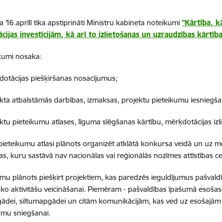
 16.aprīlī tika apstiprināti Ministru kabineta noteikumi
"Kārtība, k
ijas investīcijām, kā arī to izlietošanas un uzraudzības kārtīb
kumi nosaka:
tācijas piešķiršanas nosacījumus;
ta atbalstāmās darbības, izmaksas, projektu pieteikumu iesniegša
tu pieteikumu atlases, līguma slēgšanas kārtību, mērķdotācijas izl
pieteikumu atlasi plānots organizēt atklātā konkursa veidā un uz 
as, kuru sastāvā nav nacionālas vai reģionālās nozīmes attīstības c
mu plānots piešķirt projektiem, kas paredzēs ieguldījumus pašvaldīb
o aktivitāšu veicināšanai. Piemēram - pašvaldības īpašumā esošas t
dei, siltumapgādei un citām komunikācijām, kas ved uz esošajām r
umu sniegšanai.