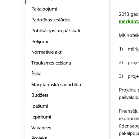
Pakalpojumi
2013.gada
Padotības iestādes
mērķdotāc
Publikācijas un pārskati
MK notei
Pētījumi
1) mērķdo
Normatīvie akti
2) projek
Trauksmes celšana
Ētika
3) projek
Starptautiskā sadarbība
Projektu 
Budžets
pašvaldīb
Īpašumi
Finansēju
Iepirkumi
ekonomisk
ūdensapgā
Vakances
pakalpoj
Projekti