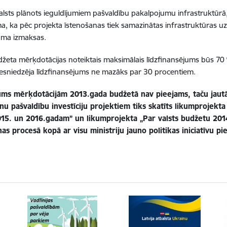
alsts plānots ieguldījumiem pašvaldību pakalpojumu infrastruktūrā
a, ka pēc projekta īstenošanas tiek samazinātas infrastruktūras 
uma izmaksas.
džeta mērķdotācijas noteiktais maksimālais līdzfinansējums būs 7
iesniedzēja līdzfinansējums ne mazāks par 30 procentiem.
ums mērķdotācijām 2013.gada budžetā nav pieejams, taču jautā
nu pašvaldību investīciju projektiem tiks skatīts likumprojekt
015. un 2016.gadam” un likumprojekta „Par valsts budžetu 20
nas procesā kopā ar visu ministriju jauno politikas iniciatīvu p