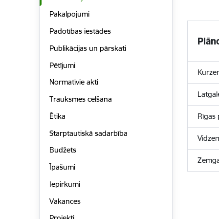
Pakalpojumi
Padotības iestādes
Plān
Publikācijas un pārskati
Pētījumi
Kurze
Normatīvie akti
Latgal
Trauksmes celšana
Ētika
Rīgas 
Starptautiskā sadarbība
Vidze
Budžets
Zemga
Īpašumi
Iepirkumi
Vakances
Projekti