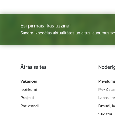
Esi pirmais, kas uzzina!
Saņem iknedēļas aktualitātes un citus jaunumus sa
Kājene
Ātrās saites
Noderīg
Vakances
Privātuma
Iepirkumi
Piekļūsta
Projekti
Lapas kar
Par iestādi
Draudi, k
Sīkdatņu 