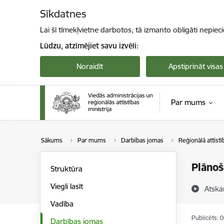
Pāriet uz lapas saturu
Sīkdatnes
Lai šī tīmekļvietne darbotos, tā izmanto obligāti nepiec
Lūdzu, atzīmējiet savu izvēli:
Noraidīt
Apstiprināt visas
Par mums
Sākums
Par mums
Darbības jomas
Reģionālā attīstī
Plānoš
Struktūra
Viegli lasīt
Atska
Vadība
Publicēts: 
Darbības jomas