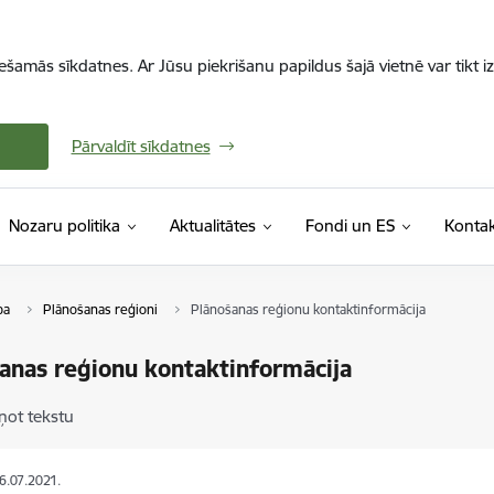
iešamās sīkdatnes. Ar Jūsu piekrišanu papildus šajā vietnē var tikt i
Pārvaldīt sīkdatnes
Nozaru politika
Aktualitātes
Fondi un ES
Kontak
ba
Plānošanas reģioni
Plānošanas reģionu kontaktinformācija
anas reģionu kontaktinformācija
ņot tekstu
06.07.2021.