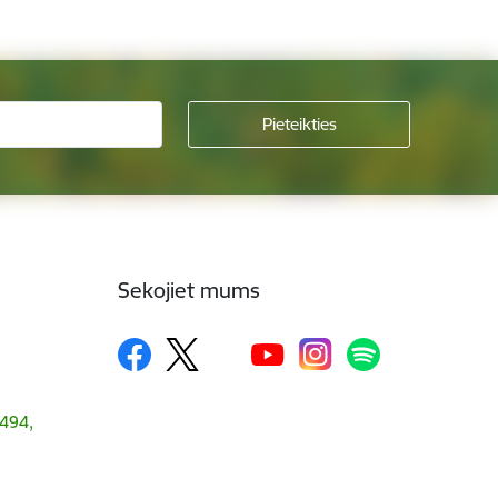
Sekojiet mums
1494,