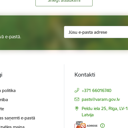
Sniegt atsauksmi
vā e-pastā.
i
Kontakti
 politika
+371 66016740
E-pasts:
pasts@varam.gov.lv
mība
Peldu iela 25, Rīga, LV-
te
Latvija
as saņemti e-pastā
izvēles maiņa