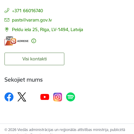
+371 66016740
E-pasts:
pasts@varam.gov.lv
Peldu iela 25, Rīga, LV-1494, Latvija
Visi kontakti
Sekojiet mums
© 2026 Viedās administrācijas un reģionālās attīstības ministrija, publicētā