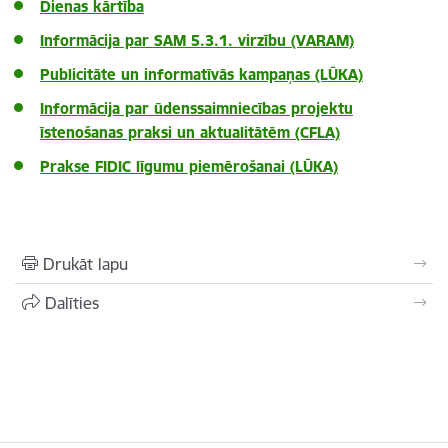
Dienas kārtība
Informācija par SAM 5.3.1. virzību (VARAM)
Publicitāte un informatīvās kampaņas (LŪKA)
Informācija par ūdenssaimniecības projektu
īstenošanas praksi un aktualitātēm (CFLA)
Prakse FIDIC līgumu piemērošanai (LŪKA)
Drukāt lapu
Dalīties