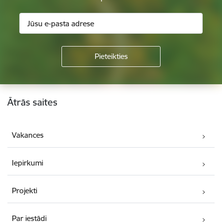
Kājene
Ātrās saites
Vakances
Iepirkumi
Projekti
Par iestādi