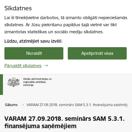
Pāriet uz lapas saturu
Sīkdatnes
Spied
lai meklētu
Enter
Lai šī tīmekļvietne darbotos, tā izmanto obligāti nepieciešamās
sīkdatnes. Ar Jūsu piekrišanu papildus šajā vietnē var tikt
izmantotas statistikas un sociālo mediju sīkdatnes.
Lūdzu, atzīmējiet savu izvēli:
Noraidīt
Apstiprināt visas
Pārvaldīt sīkdatnes
Sākums
VARAM 27.09.2018. seminārs SAM 5.3.1. finansējuma saņēmējie
VARAM 27.09.2018. seminārs SAM 5.3.1.
finansējuma saņēmējiem