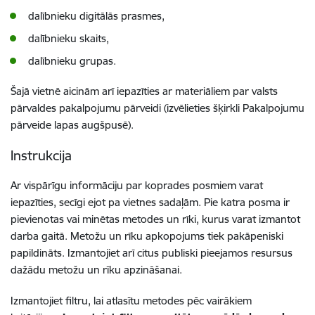
dalībnieku digitālās prasmes,
dalībnieku skaits,
dalībnieku grupas.
Šajā vietnē aicinām arī iepazīties ar materiāliem par valsts
pārvaldes pakalpojumu pārveidi (izvēlieties šķirkli Pakalpojumu
pārveide lapas augšpusē).
Instrukcija
Ar vispārīgu informāciju par koprades posmiem varat
iepazīties, secīgi ejot pa vietnes sadaļām. Pie katra posma ir
pievienotas vai minētas metodes un rīki, kurus varat izmantot
darba gaitā. Metožu un rīku apkopojums tiek pakāpeniski
papildināts. Izmantojiet arī citus publiski pieejamos resursus
dažādu metožu un rīku apzināšanai.
Izmantojiet filtru, lai atlasītu metodes pēc vairākiem