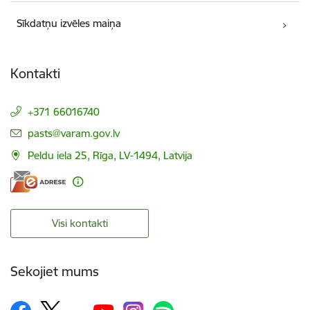
Sīkdatņu izvēles maiņa
Kontakti
+371 66016740
E-pasts:
pasts@varam.gov.lv
Peldu iela 25, Rīga, LV-1494, Latvija
Visi kontakti
Sekojiet mums