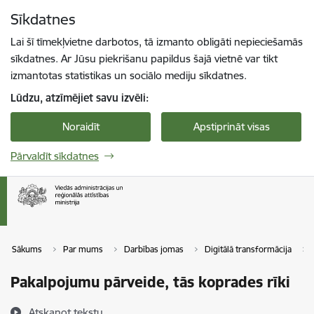
Pāriet uz lapas saturu
Sīkdatnes
Spied
lai meklētu
Enter
Lai šī tīmekļvietne darbotos, tā izmanto obligāti nepieciešamās
sīkdatnes. Ar Jūsu piekrišanu papildus šajā vietnē var tikt
izmantotas statistikas un sociālo mediju sīkdatnes.
Lūdzu, atzīmējiet savu izvēli:
Noraidīt
Apstiprināt visas
Pārvaldīt sīkdatnes
Sākums
Par mums
Darbības jomas
Digitālā transformācija
Pakalpojumu pārveide, tās koprades rīki
Atskaņot tekstu