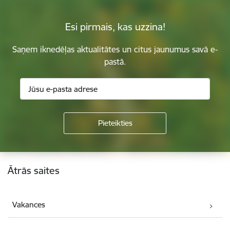
Esi pirmais, kas uzzina!
Saņem iknedēļas aktualitātes un citus jaunumus savā e-
pastā.
Kājene
Ātrās saites
Vakances