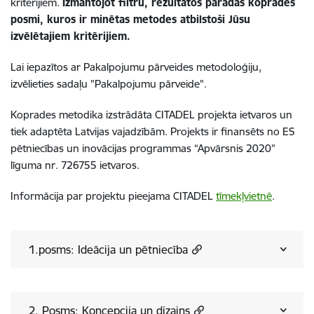
kritērijiem.
Izmantojot filtru, rezultātos parādās koprades
posmi, kuros ir minētas metodes atbilstoši Jūsu
izvēlētajiem kritērijiem.
Lai iepazītos ar Pakalpojumu pārveides metodoloģiju,
izvēlieties sadaļu "Pakalpojumu pārveide".
Koprades metodika izstrādāta CITADEL projekta ietvaros un
tiek adaptēta Latvijas vajadzībām. Projekts ir finansēts no ES
pētniecības un inovācijas programmas “Apvārsnis 2020”
līguma nr. 726755 ietvaros.
Informācija par projektu pieejama CITADEL
tīmekļvietnē
.
1.posms: Ideācija un pētniecība
2. Posms: Koncepcija un dizains