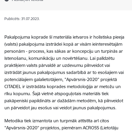
Publicēts: 31.07.2023.
Pakalpojuma koprade šī materiāla ietvaros ir holistiska pieeja
(valsts) pakalpojuma izstrādei kopā ar visām ieinteresētajām
personām - process, kas sākas ar koncepciju un turpinās ar
īstenošanu, komunikāciju un novērtēšanu. Lai palīdzētu
praktiķiem valsts pārvaldē ar uzdevumu pilnveidot vai
izstrādāt jaunus pakalpojumus sadarbībā ar to esošajiem vai
potenciālajiem galalietotājiem, "Apvārsnis-2020" projektā
CITADEL ir izstrādāta koprades metodoloģija ar metožu un
rīku kopumu. Šajā vietnē atspoguļotais materiāls tiek
pakāpeniski papildināts ar dažādām metodēm, kā pilnveidot
un pārveidot jau esošus vai veidot jaunus pakalpojumus.
Metodika tiek izmantota un turpmāk attīstīta arī citos
"Apvārsnis-2020" projektos, piemēram ACROSS (Lietotāju