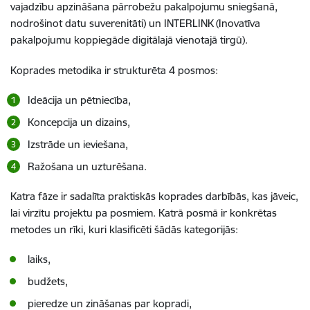
vajadzību apzināšana pārrobežu pakalpojumu sniegšanā,
nodrošinot datu suverenitāti) un INTERLINK (Inovatīva
pakalpojumu koppiegāde digitālajā vienotajā tirgū).
Koprades metodika ir strukturēta 4 posmos:
Ideācija un pētniecība,
Koncepcija un dizains,
Izstrāde un ieviešana,
Ražošana un uzturēšana.
Katra fāze ir sadalīta praktiskās koprades darbībās, kas jāveic,
lai virzītu projektu pa posmiem. Katrā posmā ir konkrētas
metodes un rīki, kuri klasificēti šādās kategorijās:
laiks,
budžets,
pieredze un zināšanas par kopradi,