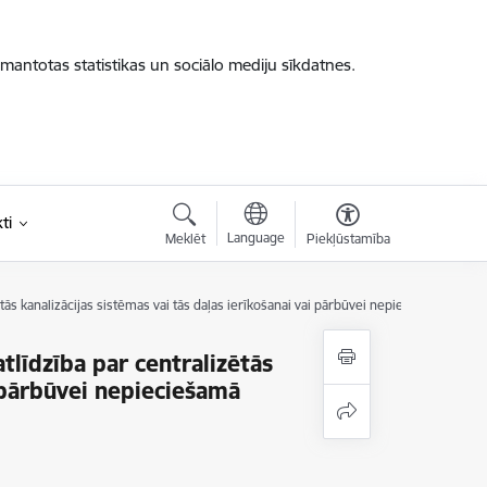
zmantotas statistikas un sociālo mediju sīkdatnes.
ti
Language
Meklēt
Piekļūstamība
ās kanalizācijas sistēmas vai tās daļas ierīkošanai vai pārbūvei nepieciešamā nek
līdzība par centralizētās
i pārbūvei nepieciešamā