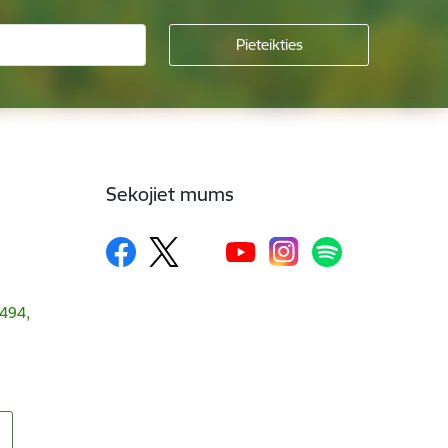
Sekojiet mums
1494,