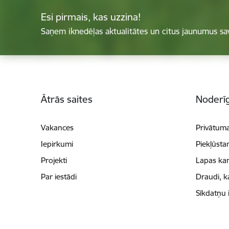
Esi pirmais, kas uzzina!
Saņem iknedēļas aktualitātes un citus jaunumus sa
Kājene
Ātrās saites
Noderīg
Vakances
Privātuma
Iepirkumi
Piekļūsta
Projekti
Lapas kar
Par iestādi
Draudi, k
Sīkdatņu 