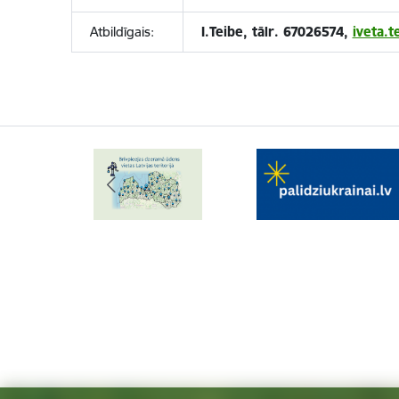
Atbildīgais:
I.Teibe, tālr. 67026574,
iveta.