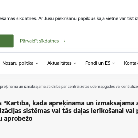
iešamās sīkdatnes. Ar Jūsu piekrišanu papildus šajā vietnē var tikt i
Pārvaldīt sīkdatnes
Nozaru politika
Aktualitātes
Fondi un ES
Kontak
rēķināma un izmaksājama atlīdzība par centralizētās ūdensapgādes vai centralizēt
“Kārtība, kādā aprēķināma un izmaksājama at
zācijas sistēmas vai tās daļas ierīkošanai va
u aprobežo