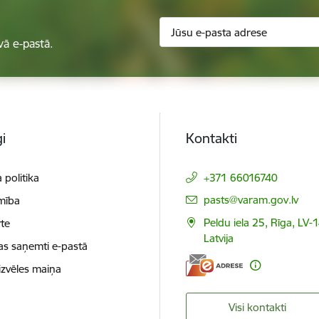
vā e-pastā.
i
Kontakti
 politika
+371 66016740
E-pasts:
pasts@varam.gov.lv
mība
Peldu iela 25, Rīga, LV-
te
Latvija
as saņemti e-pastā
izvēles maiņa
Visi kontakti