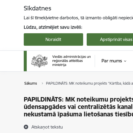
Pāriet uz lapas saturu
Sīkdatnes
Lai šī tīmekļvietne darbotos, tā izmanto obligāti nepiec
Lūdzu, atzīmējiet savu izvēli:
Noraidīt
Apstiprināt visas
Par mums
Sākums
PAPILDINĀTS: MK noteikumu projekts “Kārtība, kādā ap
PAPILDINĀTS: MK noteikumu projekts 
ūdensapgādes vai centralizētās kanali
nekustamā īpašuma lietošanas tiesīb
Atskaņot tekstu