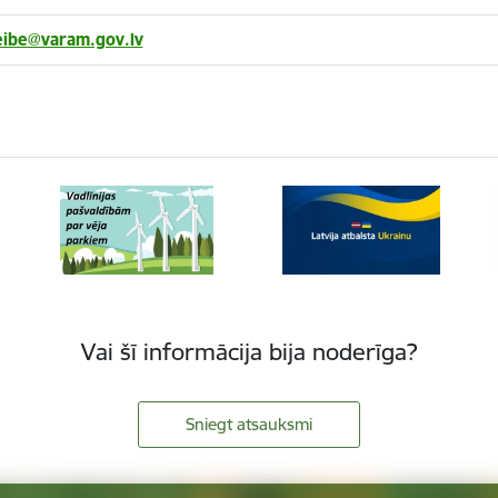
teibe@varam.gov.lv
Vai šī informācija bija noderīga?
Sniegt atsauksmi