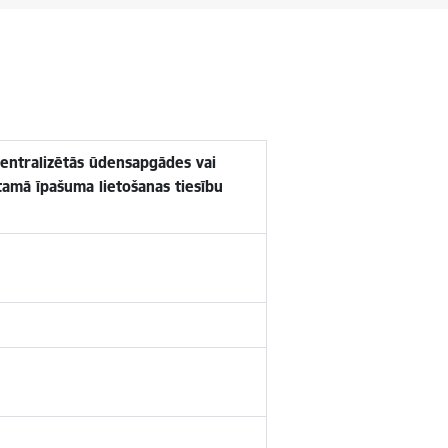
centralizētās ūdensapgādes vai
stamā īpašuma lietošanas tiesību