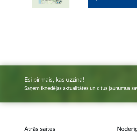
Esi pirmais, kas uzzina!
Saņem iknedēļas aktualitātes un citus jaunumus sa
Kājene
Ātrās saites
Noderīg