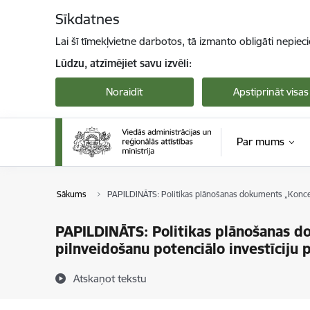
Pāriet uz lapas saturu
Sīkdatnes
Lai šī tīmekļvietne darbotos, tā izmanto obligāti nepiec
Lūdzu, atzīmējiet savu izvēli:
Noraidīt
Apstiprināt visas
Par mums
Sākums
PAPILDINĀTS: Politikas plānošanas dokuments „Koncepc
PAPILDINĀTS: Politikas plānošanas d
pilnveidošanu potenciālo investīciju p
Atskaņot tekstu