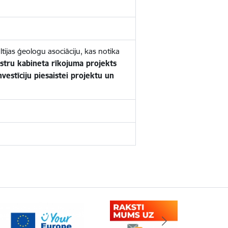
tijas ģeologu asociāciju, kas notika
nistru kabineta rīkojuma projekts
estīciju piesaistei projektu un