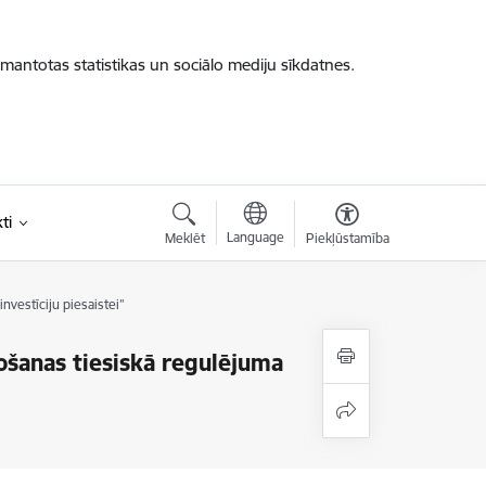
zmantotas statistikas un sociālo mediju sīkdatnes.
ti
Language
Meklēt
Piekļūstamība
vestīciju piesaistei”
ošanas tiesiskā regulējuma