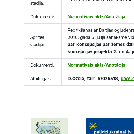
stadija:
Dokumenti:
Normatīvais akts/Anotācija
Pēc tikšanās ar Baltijas ogļūdeņr
Aprites
2016. gada 6. jūlija sanāksmē Vid
stadija:
par Koncepcijas par zemes dzīļ
koncepcijas projekta 2. un 4. p
Dokumenti:
Normatīvais akts/Anotācija
Atbildīgais:
D.Ozola, tālr. 67026518,
dace.