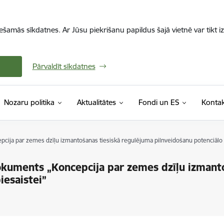
iešamās sīkdatnes. Ar Jūsu piekrišanu papildus šajā vietnē var tikt i
Pārvaldīt sīkdatnes
Nozaru politika
Aktualitātes
Fondi un ES
Kontak
ija par zemes dzīļu izmantošanas tiesiskā regulējuma pilnveidošanu potenciālo in
okuments „Koncepcija par zemes dzīļu izmant
iesaistei”