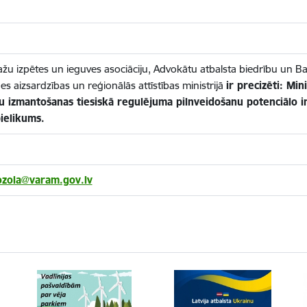
ažu izpētes un ieguves asociāciju, Advokātu atbalsta biedrību un Bal
es aizsardzības un reģionālās attīstības ministrijā
ir precizēti: Mi
u izmantošanas tiesiskā regulējuma pilnveidošanu potenciālo inv
ielikums.
ozola@varam.gov.lv