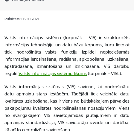
Publicēts: 05.10.2021.
Valsts informācijas sistēma (turpmāk – VIS) ir strukturizēts
informācijas tehnoloģiju un datu bāzu kopums, kuru lietojot
tiek nodrošināta valsts funkciju izpildei nepieciešamās
informācijas ierosināšana, radīšana, apkopošana, uzkrāšana,
apstrādāšana, izmantošana un iznīcināšana. VIS darbību
regulē
Valsts informācijas sistēmu likums
(turpmāk – VISL).
Valsts informācijas sistēmas (VIS) savieno, lai nodrošinātu
datu apmaiņu starp iestādēm. Tādējādi tiek veicināta datu
kvalitātes uzlabošana, kas ir viens no būtiskākajiem pārvaldes
pakalpojumu kvalitātes nodrošināšanas nosacījumiem. Viens
no svarīgākajiem VIS savietojamības jautājumiem ir datu
apmaiņas standartizācija, VIS savietotāju izveide un darbība,
kā arī to centralizēta savietošana.