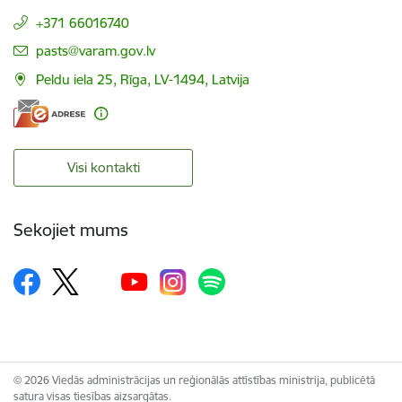
+371 66016740
E-pasts:
pasts@varam.gov.lv
Peldu iela 25, Rīga, LV-1494, Latvija
Visi kontakti
Sekojiet mums
© 2026 Viedās administrācijas un reģionālās attīstības ministrija, publicētā
satura visas tiesības aizsargātas.