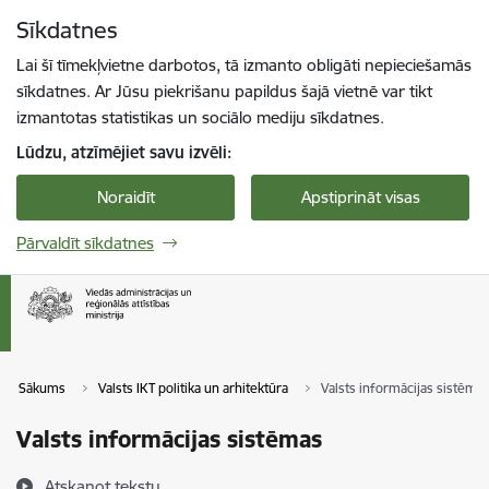
Pāriet uz lapas saturu
Sīkdatnes
Spied
lai meklētu
Enter
Lai šī tīmekļvietne darbotos, tā izmanto obligāti nepieciešamās
sīkdatnes. Ar Jūsu piekrišanu papildus šajā vietnē var tikt
izmantotas statistikas un sociālo mediju sīkdatnes.
Lūdzu, atzīmējiet savu izvēli:
Noraidīt
Apstiprināt visas
Pārvaldīt sīkdatnes
Sākums
Valsts IKT politika un arhitektūra
Valsts informācijas sistēma
Valsts informācijas sistēmas
Atskaņot tekstu