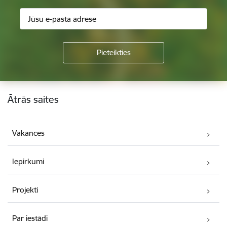
Kājene
Ātrās saites
Vakances
Iepirkumi
Projekti
Par iestādi